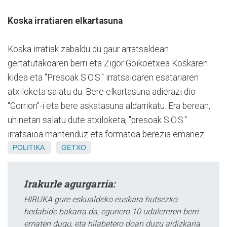
Koska irratiaren elkartasuna
Koska irratiak zabaldu du gaur arratsaldean
gertatutakoaren berri eta Zigor Goikoetxea Koskaren
kidea eta "Presoak S.O.S." irratsaioaren esatariaren
atxiloketa salatu du. Bere elkartasuna adierazi dio
"Gorrion"-i eta bere askatasuna aldarrikatu. Era berean,
uhinetan salatu dute atxiloketa, "presoak S.O.S."
irratsaioa mantenduz eta formatoa berezia emanez.
POLITIKA
GETXO
Irakurle agurgarria:
HIRUKA gure eskualdeko euskara hutsezko
hedabide bakarra da; egunero 10 udalerriren berri
ematen dugu, eta hilabetero doan duzu aldizkaria