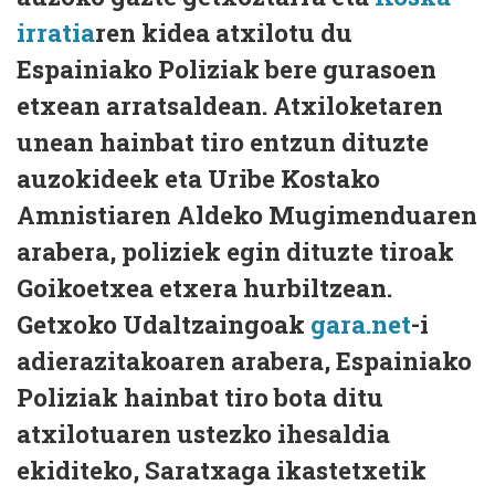
irratia
ren kidea atxilotu du
Espainiako Poliziak bere gurasoen
etxean arratsaldean. Atxiloketaren
unean hainbat tiro entzun dituzte
auzokideek eta Uribe Kostako
Amnistiaren Aldeko Mugimenduaren
arabera, poliziek egin dituzte tiroak
Goikoetxea etxera hurbiltzean.
Getxoko Udaltzaingoak
gara.net
-i
adierazitakoaren arabera, Espainiako
Poliziak hainbat tiro bota ditu
atxilotuaren ustezko ihesaldia
ekiditeko, Saratxaga ikastetxetik