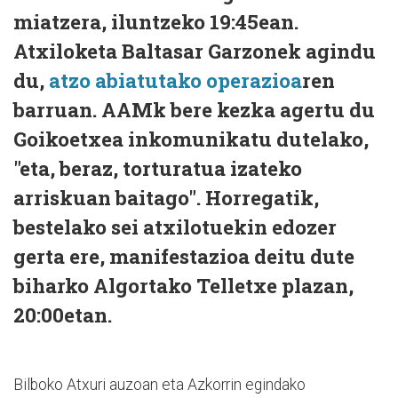
miatzera, iluntzeko 19:45ean.
Atxiloketa Baltasar Garzonek agindu
du,
atzo abiatutako operazioa
ren
barruan. AAMk bere kezka agertu du
Goikoetxea inkomunikatu dutelako,
"eta, beraz, torturatua izateko
arriskuan baitago". Horregatik,
bestelako sei atxilotuekin edozer
gerta ere, manifestazioa deitu dute
biharko Algortako Telletxe plazan,
20:00etan.
Bilboko Atxuri auzoan eta Azkorrin egindako