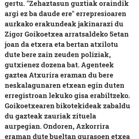
gertu. "Zehaztasun guztiak oraindik
argi ez ba daude ere" errepresioaren
aurkako erakundeak jakinarazi du
Zigor Goikoetxea arratsaldeko 5etan
joan da etxera eta bertan atxilotu
dute bere zain zeuden poliziak,
gutxienez dozena bat. Agenteek
gaztea Atxurira eraman du bere
neskalagunaren etxean egin duten
erregistroan lekuko gisa erabiltzeko.
Goikoetxearen bikotekideak zabaldu
du gazteak zauriak zituela
aurpegian. Ondoren, Azkorrira
eraman dute bueltan gurasoen etxea