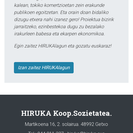
kalean, tokiko komertzioetan zein erakunde
publikoen egoitzetan. Eta orain doan bidaliko
dizugu etxera nahi izanez gero! Proiektua bizirik
jarraitzeko, ezinbestekoa dugu zu bezalako
irakurleen babesa eta ekarpen ekonomikoa.
Egin zaitez HIRUKAlagun eta gozatu euskaraz!
Izan zaitez HIRUKAlagun
HIRUKA Koop.Sozietatea.
Martikoena 16, 2. solairua. 48992 Getxo