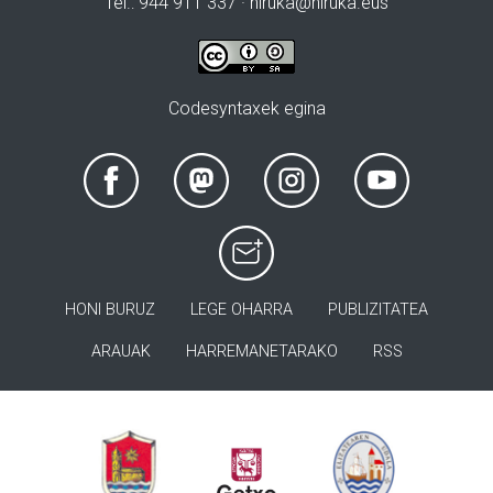
Tel.: 944 911 337 · hiruka@hiruka.eus
Codesyntaxek egina
HONI BURUZ
LEGE OHARRA
PUBLIZITATEA
ARAUAK
HARREMANETARAKO
RSS