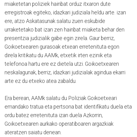
miaketetan poliziek hainbat orduz itxaron dute
erregistroak egiteko, idazkari judiziala heldu arte. izan
ere, atzo Askatasunak salatu zuen eskubide
urraketetako bat izan zen hainbat miaketa behar den
presentzia judizialik gabe egin zirela. Gaur berriz,
Goikoetxearen gurasoak etxean erretenituta egon
direla kritikatu du AAMk, etxetik irten ezinik eta
telefonoa hartu ere ez dietela utzi. Goikoetxearen
neskalagunak, berriz, idazkari judizialak agindua ekarri
arte ez du etxeko atea zabaldu.
Era berean, AAMk salatu du Poliziak Goikoetxeari
emandako tratua eta pertsona bat identifikatu duela eta
ordu batez erretenituta izan duela Azkorrin,
Goikoetxearen aurkako operatiboaren argazkiak
ateratzen saiatu denean.