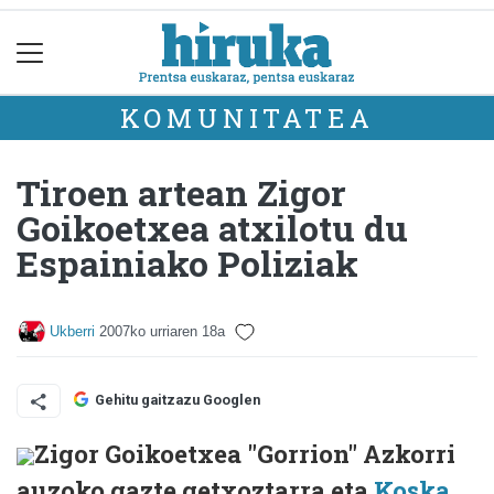
KOMUNITATEA
Tiroen artean Zigor
Goikoetxea atxilotu du
Espainiako Poliziak
Ukberri
2007ko urriaren 18a
Gehitu gaitzazu Googlen
Zigor Goikoetxea "Gorrion" Azkorri
auzoko gazte getxoztarra eta
Koska