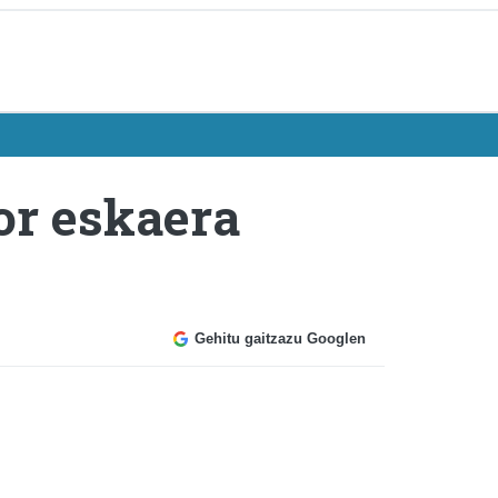
gor eskaera
Gehitu gaitzazu Googlen