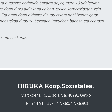
a hutsezko hedabide bakarra da; egunero 10 udalerriren
ero doan duzu aldizkaria kalean, tokiko komertzioetan zein
 Eta orain doan bidaliko dizugu etxera nahi izanez gero!
ezinbestekoa dugu zu bezalako irakurleen babesa eta ekarpen
ozatu euskaraz!
HIRUKA Koop.Sozietatea.
Martikoena 16, 2. solairua. 48992 Getxo
Tel.: 944 911 337 · hiruka@hiruka.eus