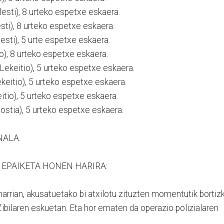
i), 8 urteko espetxe eskaera.
), 8 urteko espetxe eskaera.
i), 5 urte espetxe eskaera.
, 8 urteko espetxe eskaera.
eitio), 5 urteko espetxe eskaera.
tio), 5 urteko espetxe eskaera.
o), 5 urteko espetxe eskaera.
tia), 5 urteko espetxe eskaera.
NALA.
EPAIKETA HONEN HARIRA:
narrian, akusatuetako bi atxilotu zituzten momentutik bortizk
 Zibilaren eskuetan. Eta hor ematen da operazio polizialaren