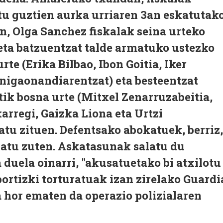
tu guztien aurka urriaren 3an eskatutak
n, Olga Sanchez fiskalak seina urteko
eta batzuentzat talde armatuko ustezko
rte (Erika Bilbao, Ibon Goitia, Iker
nigaonandiarentzat) eta besteentzat
ik bosna urte (Mitxel Zenarruzabeitia,
arregi, Gaizka Liona eta Urtzi
atu zituen. Defentsako abokatuek, berriz,
katu zuten. Askatasunak salatu du
 duela oinarri, "akusatuetako bi atxilotu
rtizki torturatuak izan zirelako Guardi
a hor ematen da operazio polizialaren