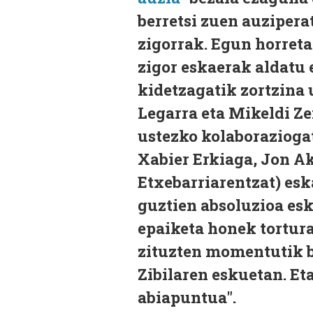
berretsi zuen auzipera
zigorrak. Egun horreta
zigor eskaerak aldatu 
kidetzagatik zortzina u
Legarra eta Mikeldi Ze
ustezko kolaboraziogat
Xabier Erkiaga, Jon Ak
Etxebarriarentzat) esk
guztien absoluzioa es
epaiketa honek tortura
zituzten momentutik bo
Zibilaren eskuetan. Et
abiapuntua".