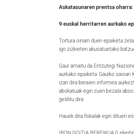
Askatasunaren prentsa oharra:
9 euskal herritarren aurkako e
Tortura oinarri duen epaiketa zel
igo zizkieten akusatuetako batzuei
Gaur amaitu da Entzutegi Nazion
aurkako epaiketa. Gaurko saioan
izan dira beraien informea aurke
abokatuak egin zuen bezala abso
gelditu dira.
Hauek dira fiskalak egin dituen es
IBON GOITIA BEREIKUA (Lekeitio)