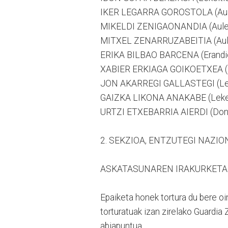
IKER LEGARRA GOROSTOLA (Aulest
MIKELDI ZENIGAONANDIA (Aulesti
MITXEL ZENARRUZABEITIA (Aulest
ERIKA BILBAO BARCENA (Erandio)
XABIER ERKIAGA GOIKOETXEA (Lek
JON AKARREGI GALLASTEGI (Lekei
GAIZKA LIKONA ANAKABE (Lekeiti
URTZI ETXEBARRIA AIERDI (Donos
2. SEKZIOA, ENTZUTEGI NAZIO
ASKATASUNAREN IRAKURKETA 
Epaiketa honek tortura du bere oi
torturatuak izan zirelako Guardia
abiapuntua.