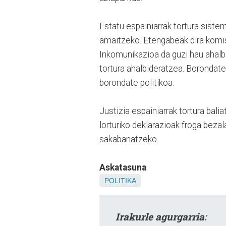
Estatu espainiarrak tortura siste
amaitzeko. Etengabeak dira komisa
Inkomunikazioa da guzi hau ahalbi
tortura ahalbideratzea. Borondate
borondate politikoa.
Justizia espainiarrak tortura bal
lorturiko deklarazioak froga bezal
sakabanatzeko.
Askatasuna
POLITIKA
Irakurle agurgarria: