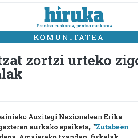
KOMUNITATEA
zat zortzi urteko zi
alak
ainiako Auzitegi Nazionalean Erika
 gazteren aurkako epaiketa, "
'Zutabe'en
 dena. Amaierako txandan, fiskalak