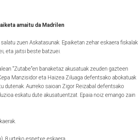
paiketa amaitu da Madrilen
a salatu zuen Askatasunak. Epaiketan zehar eskaera fiskalak
, eta jaitsi beste batzuei.
alean "Zutabe"en banaketaz akusatuak zeuden gazteen
 Kepa Manzisidor eta Haizea Ziluaga defentsako abokatuak
ztu dutenak. Aurreko saioan Zigor Reizabal defentsako
luzioa eskatu dute akusatuentzat. Epaia noiz emango zain
kaerak.
, 8 urteko espetxe eskaera.