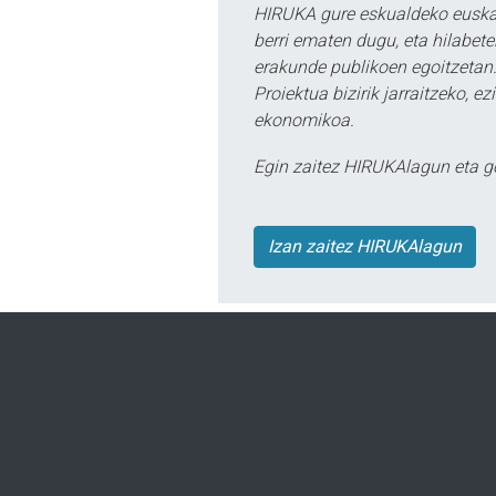
HIRUKA gure eskualdeko euskar
berri ematen dugu, eta hilabet
erakunde publikoen egoitzetan.
Proiektua bizirik jarraitzeko, 
ekonomikoa.
Egin zaitez HIRUKAlagun eta g
Izan zaitez HIRUKAlagun