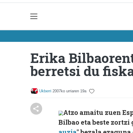
Erika Bilbaorent
berretsi du fisk
Ukberri
2007ko urriaren 19a
Atzo amaitu zuen Esp
Bilbao eta beste zortzi
auzia
" bezala ezaguna