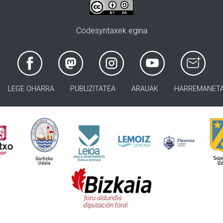
Codesyntaxek egina
LEGE OHARRA
PUBLIZITATEA
ARAUAK
HARREMANET