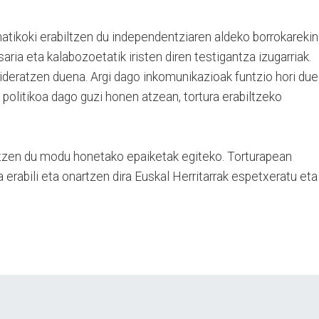
matikoki erabiltzen du independentziaren aldeko borrokarekin
ria eta kalabozoetatik iristen diren testigantza izugarriak.
deratzen duena. Argi dago inkomunikazioak funtzio hori duel
 politikoa dago guzi honen atzean, tortura erabiltzeko
iatzen du modu honetako epaiketak egiteko. Torturapean
a erabili eta onartzen dira Euskal Herritarrak espetxeratu eta