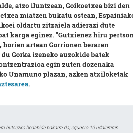
alde, atzo iluntzean, Goikoetxea bizi den
 etxea miatzen bukatu ostean, Espainiak
koei oldartu zitzaiela adierazi dute
at karga eginez. "Gutxienez hiru pertso
n, horien artean Gorrionen beraren
 du Gorka izeneko auzokide batek
kontzentrazioa egin zuten dozenaka
ako Unamuno plazan, azken atxiloketak
ztesarea
.
a hutsezko hedabide bakarra da; egunero 10 udalerriren