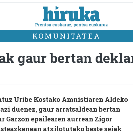
KOMUNITATEA
ak gaur bertan dekla
atuz Uribe Kostako Amnistiaren Aldeko
i duenez, gaur arratsaldean bertan
ar Garzon epailearen aurrean Zigor
asteazkenean atxilotutako beste seiak