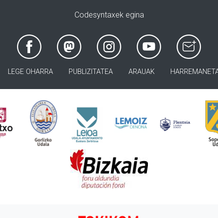
Codesyntaxek egina
LEGE OHARRA
PUBLIZITATEA
ARAUAK
HARREMANET