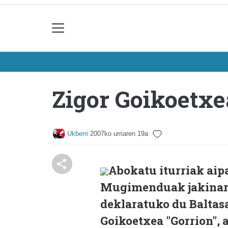
Zigor Goikoetxe
Ukberri
2007ko urriaren 19a
Abokatu iturriak aip
Mugimenduak jakinaraz
deklaratuko du Baltas
Goikoetxea "Gorrion", 