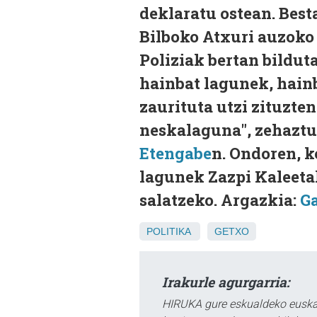
deklaratu ostean. Best
Bilboko Atxuri auzoko
Poliziak bertan bilduta
hainbat lagunek, hainb
zaurituta utzi zituzte
neskalaguna", zehaztu
Etengabe
n. Ondoren, 
lagunek Zazpi Kaleet
salatzeko. Argazkia:
Ga
POLITIKA
GETXO
Irakurle agurgarria:
HIRUKA gure eskualdeko euskar