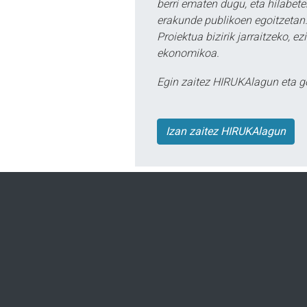
berri ematen dugu, eta hilabet
erakunde publikoen egoitzetan.
Proiektua bizirik jarraitzeko, 
ekonomikoa.
Egin zaitez HIRUKAlagun eta g
Izan zaitez HIRUKAlagun