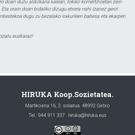
ero doan duzu aldizkaria kalean, tokiko komertzioetan zein
 Eta orain doan bidaliko dizugu etxera nahi izanez gero!
ezinbestekoa dugu zu bezalako irakurleen babesa eta ekarpen
ozatu euskaraz!
HIRUKA Koop.Sozietatea.
Martikoena 16, 2. solairua. 48992 Getxo
Tel.: 944 911 337 · hiruka@hiruka.eus