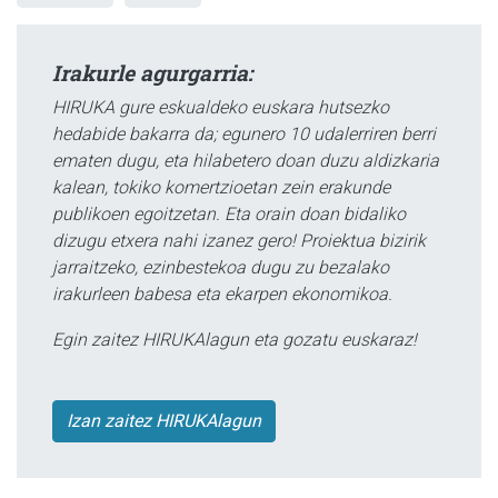
Irakurle agurgarria:
HIRUKA gure eskualdeko euskara hutsezko
hedabide bakarra da; egunero 10 udalerriren berri
ematen dugu, eta hilabetero doan duzu aldizkaria
kalean, tokiko komertzioetan zein erakunde
publikoen egoitzetan. Eta orain doan bidaliko
dizugu etxera nahi izanez gero! Proiektua bizirik
jarraitzeko, ezinbestekoa dugu zu bezalako
irakurleen babesa eta ekarpen ekonomikoa.
Egin zaitez HIRUKAlagun eta gozatu euskaraz!
Izan zaitez HIRUKAlagun