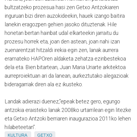
bultzatzeko prozesua hasi zen Getxo Antzokiaren
inguruan bizi diren auzokideekin, hauek izango baitira
lanekin eragozpen gehien jasoko dituztenak. Hile
honetan bertan hainbat udal elkarteekin jarraitu du
prozesu horrek eta, joan den astean, joan nahi izan
zuenarentzat hitzaldi irekia egin zen, lanak aurrera
eramateko HAPOren aldaketa zehatza ezinbestekoa
dela eta. Bien bitartean, Juan Maria Uriarte arkitektoa
aurreproiektuan ari da lanean, aurkeztutako alegazioak
bideragarriak diren ala ez ikusteko.
Landak adierazi duenez,”epeak betez gero, egungo
antzokia eraisteko lanak 2008ko urtarrilean egin litezke
eta Getxo Antzoki berriaren inaugurazioa 2011ko lehen
hilabeteetan”.
KULTURA
GETXO