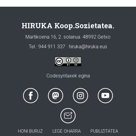
HIRUKA Koop.Sozietatea.
Martikoena 16, 2. solairua. 48992 Getxo
Tel.: 944 911 337 · hiruka@hiruka.eus
Codesyntaxek egina
HONI BURUZ
LEGE OHARRA
PUBLIZITATEA