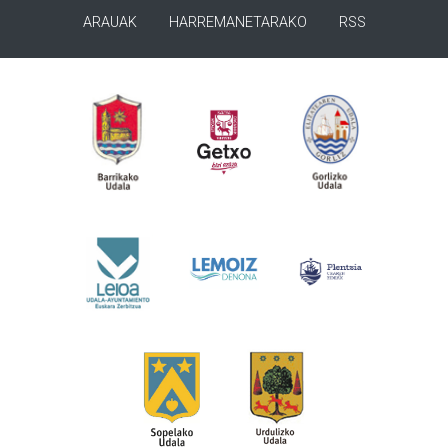
ARAUAK
HARREMANETARAKO
RSS