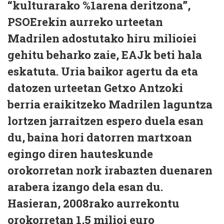
“kulturarako %1arena deritzona”,
PSOErekin aurreko urteetan
Madrilen adostutako hiru milioiei
gehitu beharko zaie, EAJk beti hala
eskatuta. Uria baikor agertu da eta
datozen urteetan Getxo Antzoki
berria eraikitzeko Madrilen laguntza
lortzen jarraitzen espero duela esan
du, baina hori datorren martxoan
egingo diren hauteskunde
orokorretan nork irabazten duenaren
arabera izango dela esan du.
Hasieran, 2008rako aurrekontu
orokorretan 1,5 milioi euro