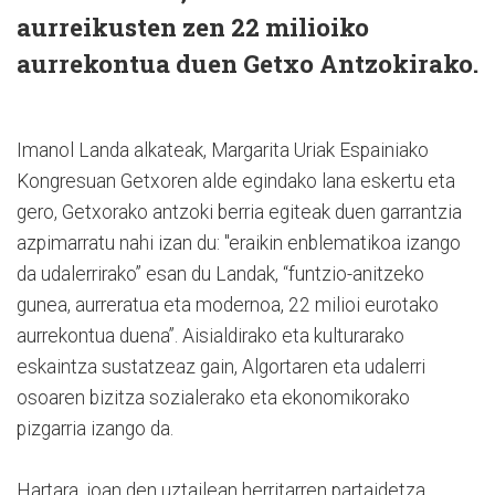
aurreikusten zen 22 milioiko
aurrekontua duen Getxo Antzokirako.
Imanol Landa alkateak, Margarita Uriak Espainiako
Kongresuan Getxoren alde egindako lana eskertu eta
gero, Getxorako antzoki berria egiteak duen garrantzia
azpimarratu nahi izan du: "eraikin enblematikoa izango
da udalerrirako” esan du Landak, “funtzio-anitzeko
gunea, aurreratua eta modernoa, 22 milioi eurotako
aurrekontua duena”. Aisialdirako eta kulturarako
eskaintza sustatzeaz gain, Algortaren eta udalerri
osoaren bizitza sozialerako eta ekonomikorako
pizgarria izango da.
Hartara, joan den uztailean herritarren partaidetza