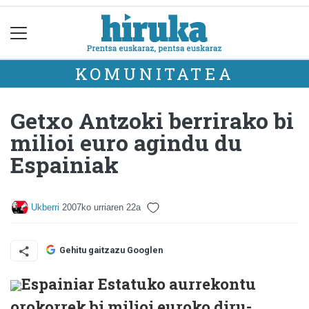
KOMUNITATEA
Getxo Antzoki berrirako bi
milioi euro agindu du
Espainiak
Ukberri
2007ko urriaren 22a
Gehitu gaitzazu Googlen
Espainiar Estatuko aurrekontu
orokorrek bi milioi euroko diru-