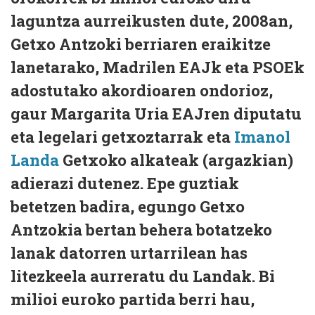
laguntza aurreikusten dute, 2008an,
Getxo Antzoki berriaren eraikitze
lanetarako, Madrilen EAJk eta PSOEk
adostutako akordioaren ondorioz,
gaur Margarita Uria EAJren diputatu
eta legelari getxoztarrak eta
Imanol
Landa
Getxoko alkateak (argazkian)
adierazi dutenez. Epe guztiak
betetzen badira, egungo Getxo
Antzokia bertan behera botatzeko
lanak datorren urtarrilean has
litezkeela aurreratu du Landak. Bi
milioi euroko partida berri hau,