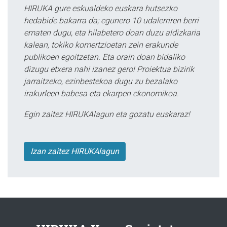
HIRUKA gure eskualdeko euskara hutsezko
hedabide bakarra da; egunero 10 udalerriren berri
ematen dugu, eta hilabetero doan duzu aldizkaria
kalean, tokiko komertzioetan zein erakunde
publikoen egoitzetan. Eta orain doan bidaliko
dizugu etxera nahi izanez gero! Proiektua bizirik
jarraitzeko, ezinbestekoa dugu zu bezalako
irakurleen babesa eta ekarpen ekonomikoa.
Egin zaitez HIRUKAlagun eta gozatu euskaraz!
Izan zaitez HIRUKAlagun