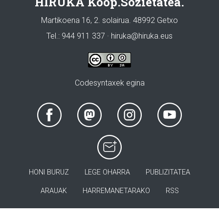
HIRUKA Koop.Sozietatea.
Martikoena 16, 2. solairua. 48992 Getxo
Tel.: 944 911 337 · hiruka@hiruka.eus
Codesyntaxek egina
HONI BURUZ
LEGE OHARRA
PUBLIZITATEA
ARAUAK
HARREMANETARAKO
RSS