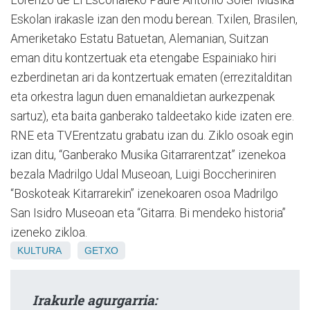
Eskolan irakasle izan den modu berean. Txilen, Brasilen,
Ameriketako Estatu Batuetan, Alemanian, Suitzan
eman ditu kontzertuak eta etengabe Espainiako hiri
ezberdinetan ari da kontzertuak ematen (errezitalditan
eta orkestra lagun duen emanaldietan aurkezpenak
sartuz), eta baita ganberako taldeetako kide izaten ere.
RNE eta TVErentzatu grabatu izan du. Ziklo osoak egin
izan ditu, “Ganberako Musika Gitarrarentzat” izenekoa
bezala Madrilgo Udal Museoan, Luigi Boccheriniren
“Boskoteak Kitarrarekin” izenekoaren osoa Madrilgo
San Isidro Museoan eta “Gitarra. Bi mendeko historia”
izeneko zikloa.
KULTURA
GETXO
Irakurle agurgarria: