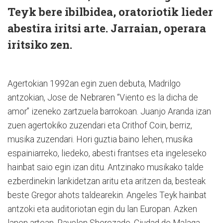
Teyk bere ibilbidea, oratoriotik lieder
abestira iritsi arte. Jarraian, operara
iritsiko zen.
Agertokian 1992an egin zuen debuta, Madrilgo
antzokian, Jose de Nebraren “Viento es la dicha de
amor” izeneko zartzuela barrokoan. Juanjo Aranda izan
zuen agertokiko zuzendari eta Crithof Coin, berriz,
musika zuzendari. Hori guztia baino lehen, musika
espainiarreko, liedeko, abesti frantses eta ingeleseko
hainbat saio egin izan ditu. Antzinako musikako talde
ezberdinekin lankidetzan aritu eta aritzen da, besteak
beste Gregor ahots taldearekin. Angeles Teyk hainbat
antzoki eta auditoriotan egin du lan Europan. Azken
lanen artean, Ravelen Sherezade, Ciudad de Malaga