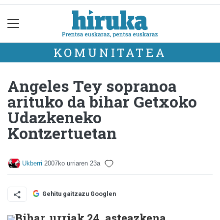
KOMUNITATEA
Angeles Tey sopranoa
arituko da bihar Getxoko
Udazkeneko
Kontzertuetan
Ukberri
2007ko urriaren 23a
Gehitu gaitzazu Googlen
Bihar, urriak 24, asteazkena,