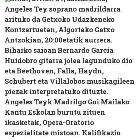
Angeles Tey soprano madrildarra
arituko da Getxoko Udazkeneko
Kontzertuetan, Algortako Getxo
Antzokian, 20:00etatik aurrera.
Biharko saioan Bernardo Garcia
Huidobro gitarra jolea lagunduko dio
eta Beethoven, Falla, Haydn,
Schubert eta Villalobos musikagileen
piezak interpretatuko dituzte.
Angeles Teyk Madrilgo Goi Mailako
Kantu Eskolan burutu zituen
ikasketak, Opera-Oratorio
espezialitate mistoan. Kalifikazio