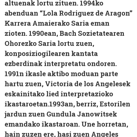
altuenak lortu zituen. 1994ko
abenduan “Lola Rodriguez de Aragon”
Karrera Amaierako Saria eman
zioten. 1990ean, Bach Sozietatearen
Ohorezko Saria lortu zuen,
konposiziogilearen kantata
ezberdinak interpretatu ondoren.
1991n ikasle aktibo moduan parte
hartu zuen, Victoria de los Angelesek
eskainitako lied interpretazioko
ikastaroetan.1993an, berriz, Estorilen
jardun zuen Gundula Janowitsek
emandako ikastaroan. Une horretan,
hain zuzen ere, hasi zuen Angeles