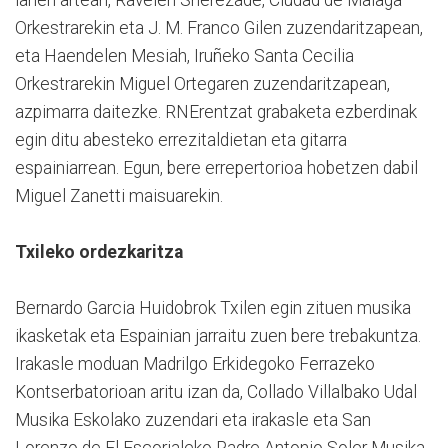
Orkestrarekin eta J. M. Franco Gilen zuzendaritzapean,
eta Haendelen Mesiah, Iruñeko Santa Cecilia
Orkestrarekin Miguel Ortegaren zuzendaritzapean,
azpimarra daitezke. RNErentzat grabaketa ezberdinak
egin ditu abesteko errezitaldietan eta gitarra
espainiarrean. Egun, bere errepertorioa hobetzen dabil
Miguel Zanetti maisuarekin.
Txileko ordezkaritza
Bernardo Garcia Huidobrok Txilen egin zituen musika
ikasketak eta Espainian jarraitu zuen bere trebakuntza.
Irakasle moduan Madrilgo Erkidegoko Ferrazeko
Kontserbatorioan aritu izan da, Collado Villalbako Udal
Musika Eskolako zuzendari eta irakasle eta San
Lorenzo de El Escorialeko Padre Antonio Soler Musika