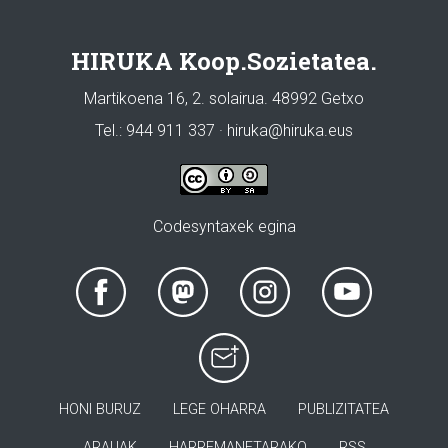
HIRUKA Koop.Sozietatea.
Martikoena 16, 2. solairua. 48992 Getxo
Tel.: 944 911 337 · hiruka@hiruka.eus
Codesyntaxek egina
HONI BURUZ
LEGE OHARRA
PUBLIZITATEA
ARAUAK
HARREMANETARAKO
RSS