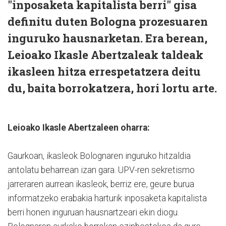
"inposaketa kapitalista berri" gisa
definitu duten Bologna prozesuaren
inguruko hausnarketan. Era berean,
Leioako Ikasle Abertzaleak taldeak
ikasleen hitza errespetatzera deitu
du, baita borrokatzera, hori lortu arte.
Leioako Ikasle Abertzaleen oharra:
Gaurkoan, ikasleok Bolognaren inguruko hitzaldia
antolatu beharrean izan gara. UPV-ren sekretismo
jarreraren aurrean ikasleok, berriz ere, geure burua
informatzeko erabakia harturik inposaketa kapitalista
berri honen inguruan hausnartzeari ekin diogu.