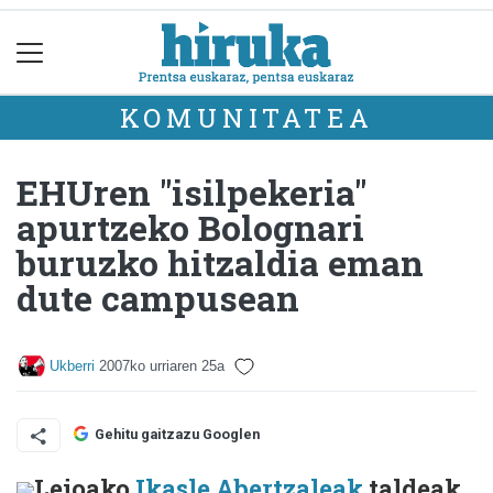
KOMUNITATEA
EHUren "isilpekeria"
apurtzeko Bolognari
buruzko hitzaldia eman
dute campusean
Ukberri
2007ko urriaren 25a
Gehitu gaitzazu Googlen
Leioako
Ikasle Abertzaleak
taldeak