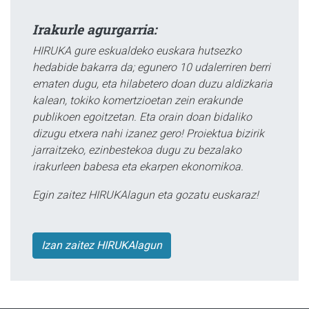
Irakurle agurgarria:
HIRUKA gure eskualdeko euskara hutsezko
hedabide bakarra da; egunero 10 udalerriren berri
ematen dugu, eta hilabetero doan duzu aldizkaria
kalean, tokiko komertzioetan zein erakunde
publikoen egoitzetan. Eta orain doan bidaliko
dizugu etxera nahi izanez gero! Proiektua bizirik
jarraitzeko, ezinbestekoa dugu zu bezalako
irakurleen babesa eta ekarpen ekonomikoa.
Egin zaitez HIRUKAlagun eta gozatu euskaraz!
Izan zaitez HIRUKAlagun