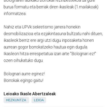
Bolognaren aurkako borrokan ezinbestekoa da gure
burua formatu eta berriak diren ikasleak (1.mailakoak)
informatzea.
Nahiz eta UPVk sekretismo jarrera honekin
desmobilizazioa eta ezjakintasuna bultzatu nahi dituen,
ikasleok berriz ere argi utzi dugu inposaketa honen
aurrean gogor borrokatzeko hautua egin dugula.
Ikasleon hitza errespetatua izan arte "Bolognari ez!"
ozen oihukatuko dugu.
Bolognari aurre eginez!
Borrokak egingo gaitu!
Leioako Ikasle Abertzaleak
HEZKUNTZA
LEIOA