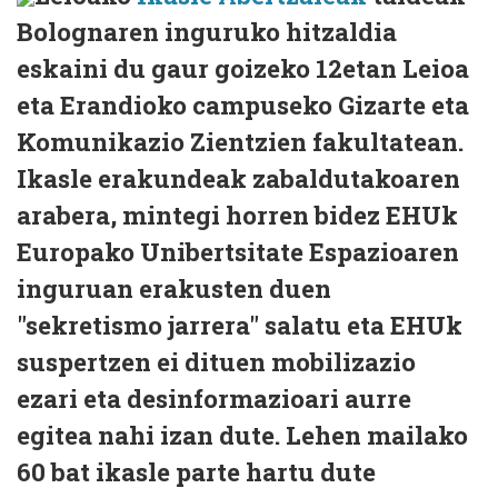
Bolognaren inguruko hitzaldia
eskaini du gaur goizeko 12etan Leioa
eta Erandioko campuseko Gizarte eta
Komunikazio Zientzien fakultatean.
Ikasle erakundeak zabaldutakoaren
arabera, mintegi horren bidez EHUk
Europako Unibertsitate Espazioaren
inguruan erakusten duen
"sekretismo jarrera" salatu eta EHUk
suspertzen ei dituen mobilizazio
ezari eta desinformazioari aurre
egitea nahi izan dute. Lehen mailako
60 bat ikasle parte hartu dute