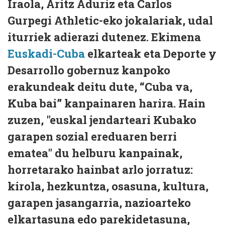
Iraola, Aritz Aduriz eta Carlos
Gurpegi Athletic-eko jokalariak, udal
iturriek adierazi dutenez. Ekimena
Euskadi-Cuba
elkarteak eta Deporte y
Desarrollo gobernuz kanpoko
erakundeak deitu dute, “Cuba va,
Kuba bai” kanpainaren harira. Hain
zuzen, "euskal jendarteari Kubako
garapen sozial ereduaren berri
ematea" du helburu kanpainak,
horretarako hainbat arlo jorratuz:
kirola, hezkuntza, osasuna, kultura,
garapen jasangarria, nazioarteko
elkartasuna edo parekidetasuna,