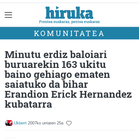
KOMUNITATEA
Minutu erdiz baloiari
buruarekin 163 ukitu
baino gehiago ematen
saiatuko da bihar
Erandion Erick Hernandez
kubatarra
Ukberri
2007ko urriaren 25a