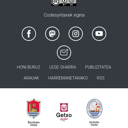
Codesyntaxek egina
HONI BURUZ
LEGE OHARRA
PUBLIZITATEA
ARAUAK
HARREMANETARAKO
RSS