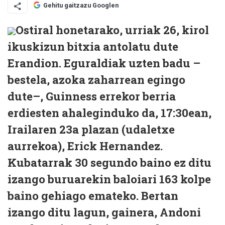
Gehitu gaitzazu Googlen
Ostiral honetarako, urriak 26, kirol
ikuskizun bitxia antolatu dute
Erandion. Eguraldiak uzten badu –
bestela, azoka zaharrean egingo
dute–, Guinness errekor berria
erdiesten ahaleginduko da, 17:30ean,
Irailaren 23a plazan (udaletxe
aurrekoa), Erick Hernandez.
Kubatarrak 30 segundo baino ez ditu
izango buruarekin baloiari 163 kolpe
baino gehiago emateko. Bertan
izango ditu lagun, gainera, Andoni