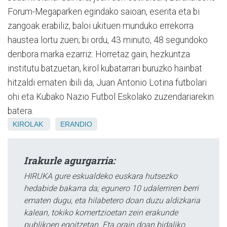
Forum-Megaparken egindako saioan, eserita eta bi
zangoak erabiliz, baloi ukituen munduko errekorra
haustea lortu zuen; bi ordu, 43 minuto, 48 segundoko
denbora marka ezarriz. Horretaz gain, hezkuntza
institutu batzuetan, kirol kubatarrari buruzko hainbat
hitzaldi ematen ibili da, Juan Antonio Lotina futbolari
ohi eta Kubako Nazio Futbol Eskolako zuzendariarekin
batera.
KIROLAK
ERANDIO
Irakurle agurgarria:
HIRUKA gure eskualdeko euskara hutsezko
hedabide bakarra da; egunero 10 udalerriren berri
ematen dugu, eta hilabetero doan duzu aldizkaria
kalean, tokiko komertzioetan zein erakunde
publikoen egoitzetan. Eta orain doan bidaliko