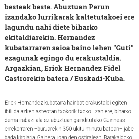
besteak beste. Abuztuan Perun
izandako lurrikarak kaltetutakoei ere
lagundu nahi diete biharko
ekitaldiarekin. Hernandez
kubatarraren saioa baino lehen "Guti"
ezagunak egingo du erakustaldia.
Argazkian, Erick Hernandez Fidel
Castrorekin batera / Euskadi-Kuba.
Erick Hernandez kubatarra hainbat erakustaldi egiten
ibili da azken asteotan txokorik txoko. Izan ere, biharko
dema irabazi ala ez abuztuan gainditutako Guinness
errekorraren –buruarekin 350 ukitu minutu batean– jabe
bada kirolaria. Gainera, joan den ostiralean, Barakaldoko