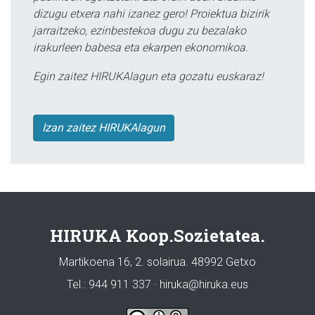
dizugu etxera nahi izanez gero! Proiektua bizirik
jarraitzeko, ezinbestekoa dugu zu bezalako
irakurleen babesa eta ekarpen ekonomikoa.
Egin zaitez HIRUKAlagun eta gozatu euskaraz!
Izan zaitez HIRUKAlagun
HIRUKA Koop.Sozietatea.
Martikoena 16, 2. solairua. 48992 Getxo
Tel.: 944 911 337 · hiruka@hiruka.eus