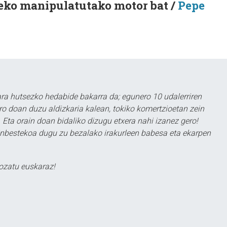
teko manipulatutako motor bat /
Pepe
a hutsezko hedabide bakarra da; egunero 10 udalerriren
ero doan duzu aldizkaria kalean, tokiko komertzioetan zein
 Eta orain doan bidaliko dizugu etxera nahi izanez gero!
ezinbestekoa dugu zu bezalako irakurleen babesa eta ekarpen
ozatu euskaraz!