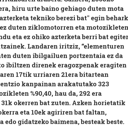
rera, hiru urte baino gehiago duten mota
"azterketa tekniko berezi bat" egin behar
 ez duten ziklomotorren eta motoziklete
du eta ez ohiko azterketa berri bat egite
tzainek. Landaren iritziz, “elementuren
ten duten ibilgailuen portzentaia ez da
to ibiltzen direnek eragozpenak eragiten
laren 17tik urriaren 21era bitartean
entzio kanpainan arakatutako 323
zikleten %90,40, hau da, 292 era
31k okerren bat zuten. Azken horietatik
kerra eta 10ek agiriren bat faltan,
a edo gidatzeko baimena, besteak beste.