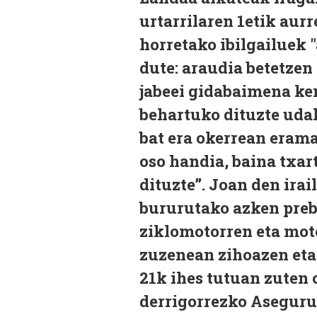
urtarrilaren 1etik aur
horretako ibilgailuek 
dute: araudia betetzen
jabeei gidabaimena ken
behartuko dituzte udal
bat era okerrean erama
oso handia, baina txar
dituzte”. Joan den irai
bururutako azken preb
ziklomotorren eta moto
zuzenean zihoazen eta 
21k ihes tutuan zuten o
derrigorrezko Aseguru