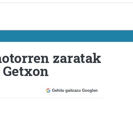
motorren zaratak
e Getxon
Gehitu gaitzazu Googlen