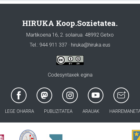
HIRUKA Koop.Sozietatea.
Martikoena 16, 2. solairua. 48992 Getxo
Tel.: 944 911 337 · hiruka@hiruka.eus
Codesyntaxek egina
LEGE OHARRA
PUBLIZITATEA
ARAUAK
HARREMANET