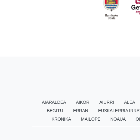
AIARALDEA
AIKOR
AIURRI
ALEA
BEGITU
ERRAN
EUSKALERRIA IRRA
KRONIKA
MAILOPE
NOAUA
O