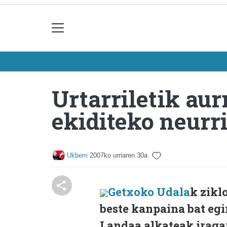
Urtarriletik au
ekiditeko neurr
Ukberri
2007ko urriaren 30a
Getxoko Udala
k zikl
beste kanpaina bat eg
Landaa alkateak iragar