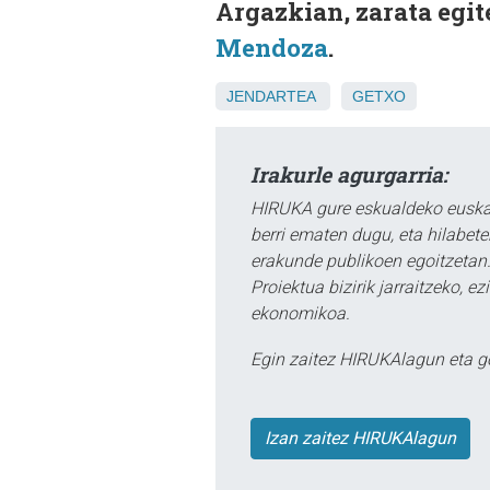
Argazkian, zarata egi
Mendoza
.
JENDARTEA
GETXO
Irakurle agurgarria:
HIRUKA gure eskualdeko euskar
berri ematen dugu, eta hilabet
erakunde publikoen egoitzetan.
Proiektua bizirik jarraitzeko, 
ekonomikoa.
Egin zaitez HIRUKAlagun eta g
Izan zaitez HIRUKAlagun