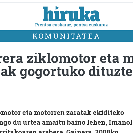
KOMUNITATEA
rrera ziklomotor eta 
iak gogortuko dituzt
omotor eta motorren zaratak ekiditeko
ingo du urtea amaitu baino lehen, Imanol
ritakoaren arabera. Gainera, 2008ko