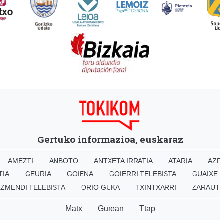
Gertuko informazioa, euskaraz
AMEZTI
ANBOTO
ANTXETA IRRATIA
ATARIA
AZP
TIA
GEURIA
GOIENA
GOIERRI TELEBISTA
GUAIXE
IZMENDI TELEBISTA
ORIO GUKA
TXINTXARRI
ZARAUT
Matx
Gurean
Ttap