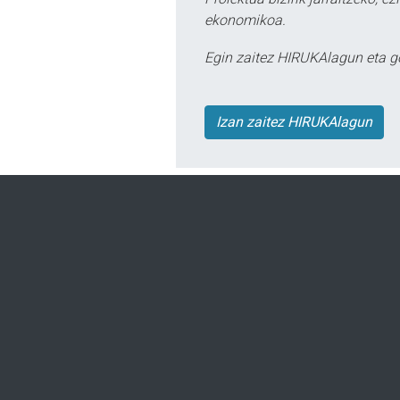
ekonomikoa.
Egin zaitez HIRUKAlagun eta g
Izan zaitez HIRUKAlagun