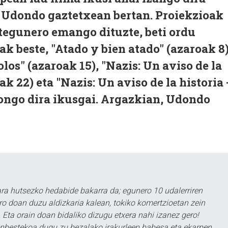
 Udondo gaztetxean bertan. Proiekzioak
stegunero emango dituzte, beti ordu
ak beste, "Atado y bien atado" (azaroak 8)
olos" (azaroak 15), "Nazis: Un aviso de la
oak 22) eta "Nazis: Un aviso de la historia 
gongo dira ikusgai. Argazkian, Udondo
a hutsezko hedabide bakarra da; egunero 10 udalerriren
ero doan duzu aldizkaria kalean, tokiko komertzioetan zein
 Eta orain doan bidaliko dizugu etxera nahi izanez gero!
ezinbestekoa dugu zu bezalako irakurleen babesa eta ekarpen