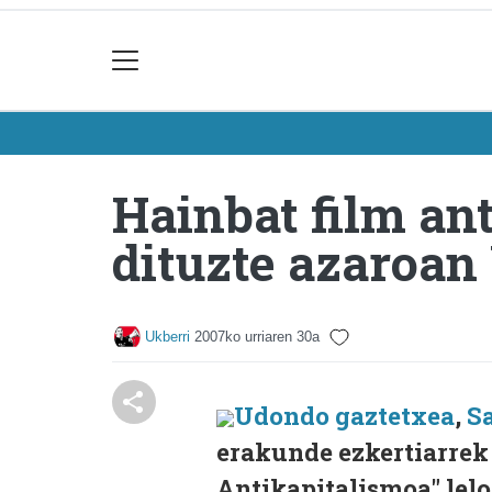
Hainbat film an
dituzte azaroan
Ukberri
2007ko urriaren 30a
Udondo gaztetxea
,
Sa
erakunde ezkertiarrek 
Antikapitalismoa" lelo