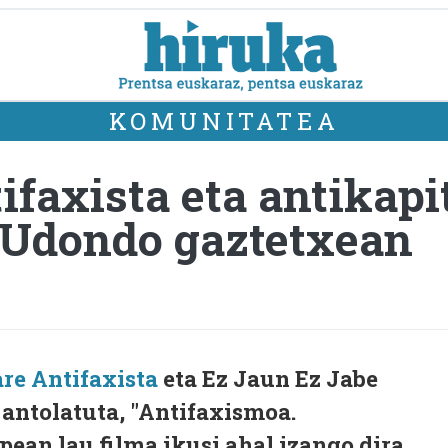
KOMUNITATEA
tifaxista eta antikap
 Udondo gaztetxean
re Antifaxista
eta Ez Jaun Ez Jabe
antolatuta, "Antifaxismoa.
pean lau filma ikusi ahal izango dira