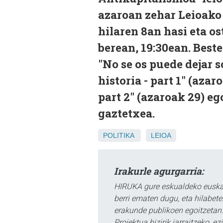
azaroan zehar Leioako
hilaren 8an hasi eta o
berean, 19:30ean. Beste
"No se os puede dejar s
historia - part 1" (azar
part 2" (azaroak 29) e
gaztetxea.
POLITIKA
LEIOA
Irakurle agurgarria:
HIRUKA gure eskualdeko euskar
berri ematen dugu, eta hilabet
erakunde publikoen egoitzetan.
Proiektua bizirik jarraitzeko, 