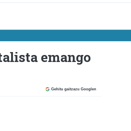
italista emango
Gehitu gaitzazu Googlen