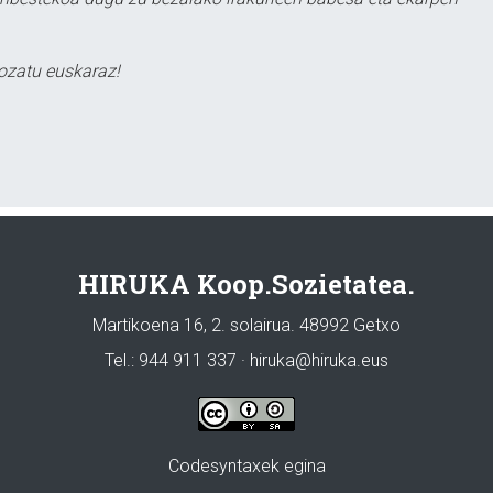
ozatu euskaraz!
HIRUKA Koop.Sozietatea.
Martikoena 16, 2. solairua. 48992 Getxo
Tel.: 944 911 337 · hiruka@hiruka.eus
Codesyntaxek egina