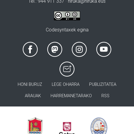
Tel.: 944 911 337 · hiruka@hiruka.eus
Codesyntaxek egina
HONI BURUZ
LEGE OHARRA
PUBLIZITATEA
ARAUAK
HARREMANETARAKO
RSS