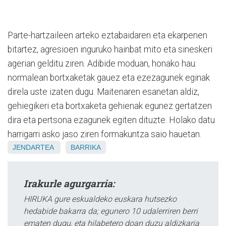
Parte-hartzaileen arteko eztabaidaren eta ekarpenen
bitartez, agresioen inguruko hainbat mito eta sineskeri
agerian gelditu ziren. Adibide moduan, honako hau:
normalean bortxaketak gauez eta ezezagunek eginak
direla uste izaten dugu. Maitenaren esanetan aldiz,
gehiegikeri eta bortxaketa gehienak egunez gertatzen
dira eta pertsona ezagunek egiten dituzte. Holako datu
harrigarri asko jaso ziren formakuntza saio hauetan.
JENDARTEA
BARRIKA
Irakurle agurgarria:
HIRUKA gure eskualdeko euskara hutsezko
hedabide bakarra da; egunero 10 udalerriren berri
ematen dugu, eta hilabetero doan duzu aldizkaria