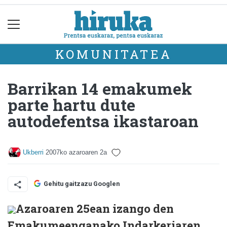
KOMUNITATEA
Barrikan 14 emakumek
parte hartu dute
autodefentsa ikastaroan
Ukberri
2007ko azaroaren 2a
Gehitu gaitzazu Googlen
Azaroaren 25ean izango den
Emakumeenganako Indarkeriaren