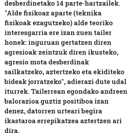
desberdinetako 14 parte-hartzailek.
"Alde fisikoaz aparte (teknika
fisikoak ezagutzeko) alde teoriko
interesgarria ere izan zuen tailer
honek: inguruan gertatzen diren
agresioak zeintzuk diren ikusteko,
agresio mota desberdinak
sailkatzeko, aztertzeko eta ekiditeko
bideak jorratzeko", adierazi dute udal
iturrek. Tailerrean egondako andreen
balorazioa guztiz positiboa izan
denez, datorren urteari begira
ikastaroa errepikatzea aztertzen ari
dira.