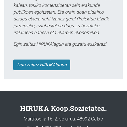
kalean, tokiko komertzioetan zein erakunde
publikoen egoitzetan. Eta orain doan bidaliko
dizugu etxera nahi izanez gero! Proiektua bizirik
jarraitzeko, ezinbestekoa dugu zu bezalako
irakurleen babesa eta ekarpen ekonomikoa.
Egin zaitez HIRUKAlagun eta gozatu euskaraz!
Izan zaitez HIRUKAlagun
HIRUKA Koop.Sozietatea.
Martikoena 16, 2. solairua. 48992 Getxo