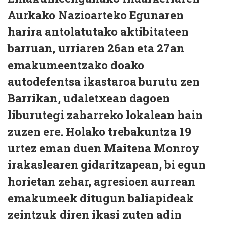
Aurkako Nazioarteko Egunaren
harira antolatutako aktibitateen
barruan, urriaren 26an eta 27an
emakumeentzako doako
autodefentsa ikastaroa burutu zen
Barrikan, udaletxean dagoen
liburutegi zaharreko lokalean hain
zuzen ere. Holako trebakuntza 19
urtez eman duen Maitena Monroy
irakaslearen gidaritzapean, bi egun
horietan zehar, agresioen aurrean
emakumeek ditugun baliapideak
zeintzuk diren ikasi zuten adin