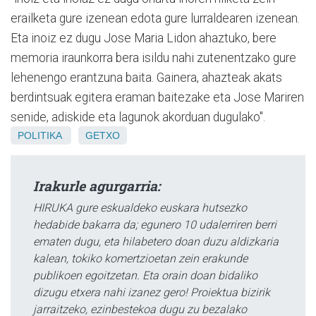
erailketa gure izenean edota gure lurraldearen izenean.
Eta inoiz ez dugu Jose Maria Lidon ahaztuko, bere
memoria iraunkorra bera isildu nahi zutenentzako gure
lehenengo erantzuna baita. Gainera, ahazteak akats
berdintsuak egitera eraman baitezake eta Jose Mariren
senide, adiskide eta lagunok akorduan dugulako".
POLITIKA
GETXO
Irakurle agurgarria:
HIRUKA gure eskualdeko euskara hutsezko
hedabide bakarra da; egunero 10 udalerriren berri
ematen dugu, eta hilabetero doan duzu aldizkaria
kalean, tokiko komertzioetan zein erakunde
publikoen egoitzetan. Eta orain doan bidaliko
dizugu etxera nahi izanez gero! Proiektua bizirik
jarraitzeko, ezinbestekoa dugu zu bezalako