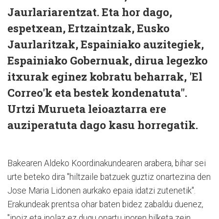
Jaurlariarentzat. Eta hor dago,
espetxean, Ertzaintzak, Eusko
Jaurlaritzak, Espainiako auzitegiek,
Espainiako Gobernuak, dirua legezko
itxurak eginez kobratu beharrak, 'El
Correo'k eta bestek kondenatuta".
Urtzi Murueta leioaztarra ere
auziperatuta dago kasu horregatik.
Bakearen Aldeko Koordinakundearen arabera, bihar sei
urte beteko dira "hiltzaile batzuek guztiz onartezina den
Jose Maria Lidonen aurkako epaia idatzi zutenetik".
Erakundeak prentsa ohar baten bidez zabaldu duenez,
"inoiz eta inolaz ez dugu onartu inoren hilketa zein