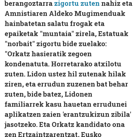
berangoztarra
zigortu zuten
nahiz eta
Amnistiaren Aldeko Mugimenduak
hainbatetan salatu frogak eta
epaiketak "muntaia" zirela, Estatuak
"norbait" zigortu bide zuelako:
"Orkatz hasieratik zegoen
kondenatuta. Horretarako atxilotu
zuten. Lidon ustez hil zutenak hilak
ziren, eta errudun zuzenen bat behar
zuten, bide batez, Lidonen
familiarrek kasu hauetan errudunei
aplikatzen zaien 'erantzukizun zibila'
jasotzeko. Eta Orkatz kandidato ona
zen Ertzaintzarentzat, Eusko