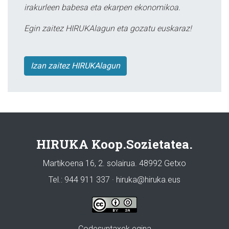
irakurleen babesa eta ekarpen ekonomikoa.
Egin zaitez HIRUKAlagun eta gozatu euskaraz!
Izan zaitez HIRUKAlagun
HIRUKA Koop.Sozietatea.
Martikoena 16, 2. solairua. 48992 Getxo
Tel.: 944 911 337 · hiruka@hiruka.eus
Codesyntaxek egina