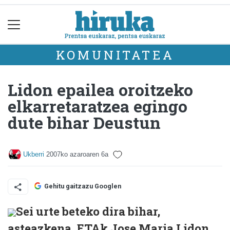
KOMUNITATEA
Lidon epailea oroitzeko
elkarretaratzea egingo
dute bihar Deustun
Ukberri
2007ko azaroaren 6a
Gehitu gaitzazu Googlen
Sei urte beteko dira bihar,
asteazkena, ETAk Jose Maria Lidon