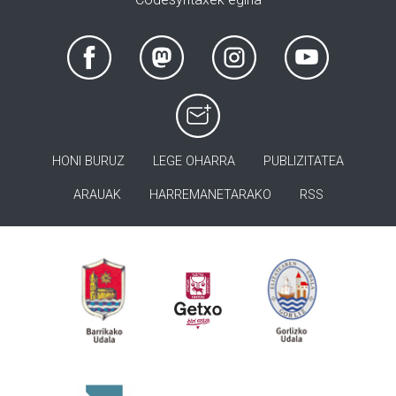
HONI BURUZ
LEGE OHARRA
PUBLIZITATEA
ARAUAK
HARREMANETARAKO
RSS