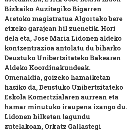
Bizkaiko Auzitegiko Bigarren
Aretoko magistratua Algortako bere
etxeko garajean hil zuenetik. Hori
dela eta, Jose Maria Lidonen aldeko
kontzentrazioa antolatu du biharko
Deustuko Unibertsitateko Bakearen
Aldeko Koordinakundeak.
Omenaldia, goizeko hamaiketan
hasiko da, Deustuko Unibertsitateko
Eskola Komertzialaren aurrean eta
hamar minutuko iraupena izango du.
Lidonen hilketan lagundu
zutelakoan, Orkatz Gallastegi