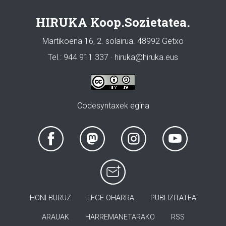
HIRUKA Koop.Sozietatea.
Martikoena 16, 2. solairua. 48992 Getxo
Tel.: 944 911 337 · hiruka@hiruka.eus
Codesyntaxek egina
HONI BURUZ
LEGE OHARRA
PUBLIZITATEA
ARAUAK
HARREMANETARAKO
RSS