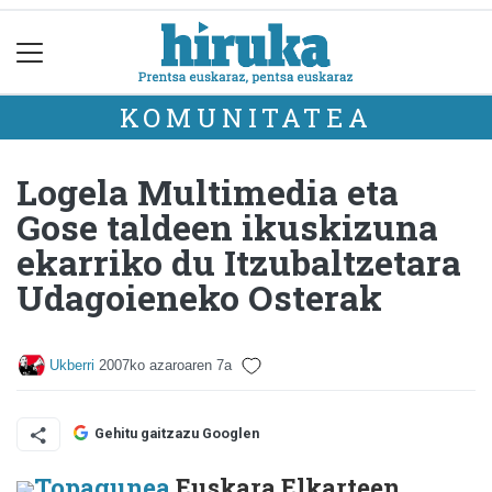
KOMUNITATEA
Logela Multimedia eta
Gose taldeen ikuskizuna
ekarriko du Itzubaltzetara
Udagoieneko Osterak
Ukberri
2007ko azaroaren 7a
Gehitu gaitzazu Googlen
Topagunea
Euskara Elkarteen