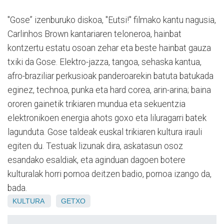
"Gose” izenburuko diskoa, "Eutsi!" filmako kantu nagusia,
Carlinhos Brown kantariaren teloneroa, hainbat
kontzertu estatu osoan zehar eta beste hainbat gauza
txiki da Gose. Elektro-jazza, tangoa, sehaska kantua,
afro-braziliar perkusioak panderoarekin batuta batukada
eginez, technoa, punka eta hard corea, arin-arina; baina
ororen gainetik trikiaren mundua eta sekuentzia
elektronikoen energia ahots goxo eta liluragarri batek
lagunduta. Gose taldeak euskal trikiaren kultura irauli
egiten du. Testuak lizunak dira, askatasun osoz
esandako esaldiak, eta aginduan dagoen botere
kulturalak horri pornoa deitzen badio, pornoa izango da,
bada.
KULTURA
GETXO