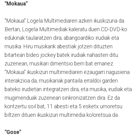
"Mokaua"
"Mokaua" Logela Multimediaren azken ikuskizuna da.
Bertan, Logela Multimediak kaleratu duen CD-DVD-ko
edukinak taularatzen dira; abangoardiko irudiak eta
musika. Hiru musikarik abestiak jotzen dituzten
bitartean bideo jockey batek irudiak nahasten ditu
zuzenean, musikari dimentsio berri bat emanez.
"Mokaua" ikuskizun multimediaren ezaugarri nagusiena
interakzioa da; musikariak pantaila erraldoi garden
bateko irudietan integratzen dira, eta musika, irudiak eta
mugimenduak zuzenean sinkronizatzen dira. Ez da
kontzertu soil bat, 11 abesti eta 5 esketx umoretsu
biltzen dituen ikuskizun multimedia koloretsua da.
"Gose"