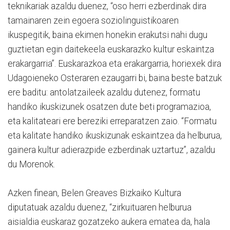
teknikariak azaldu duenez, “oso herri ezberdinak dira
tamainaren zein egoera soziolinguistikoaren
ikuspegitik, baina ekimen honekin erakutsi nahi dugu
guztietan egin daitekeela euskarazko kultur eskaintza
erakargarria”. Euskarazkoa eta erakargarria, horiexek dira
Udagoieneko Osteraren ezaugarri bi, baina beste batzuk
ere baditu: antolatzaileek azaldu dutenez, formatu
handiko ikuskizunek osatzen dute beti programazioa,
eta kalitateari ere bereziki erreparatzen zaio. “Formatu
eta kalitate handiko ikuskizunak eskaintzea da helburua,
gainera kultur adierazpide ezberdinak uztartuz”, azaldu
du Morenok.
Azken finean, Belen Greaves Bizkaiko Kultura
diputatuak azaldu duenez, “zirkuituaren helburua
aisialdia euskaraz gozatzeko aukera ematea da, hala