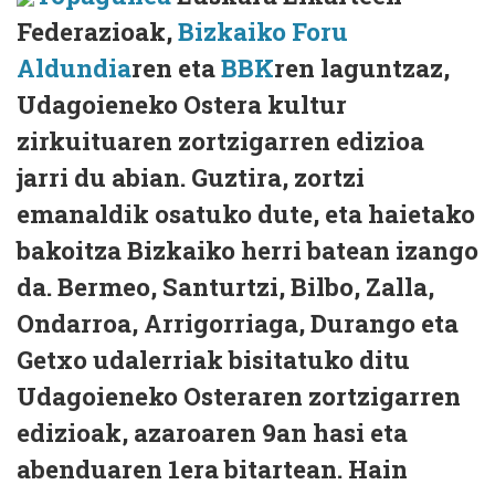
Federazioak,
Bizkaiko Foru
Aldundia
ren eta
BBK
ren laguntzaz,
Udagoieneko Ostera kultur
zirkuituaren zortzigarren edizioa
jarri du abian. Guztira, zortzi
emanaldik osatuko dute, eta haietako
bakoitza Bizkaiko herri batean izango
da. Bermeo, Santurtzi, Bilbo, Zalla,
Ondarroa, Arrigorriaga, Durango eta
Getxo udalerriak bisitatuko ditu
Udagoieneko Osteraren zortzigarren
edizioak, azaroaren 9an hasi eta
abenduaren 1era bitartean. Hain