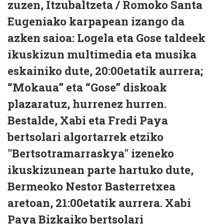
zuzen, Itzubaltzeta / Romoko Santa
Eugeniako karpapean izango da
azken saioa: Logela eta Gose taldeek
ikuskizun multimedia eta musika
eskainiko dute, 20:00etatik aurrera;
“Mokaua” eta “Gose” diskoak
plazaratuz, hurrenez hurren.
Bestalde, Xabi eta Fredi Paya
bertsolari algortarrek etziko
"Bertsotramarraskya" izeneko
ikuskizunean parte hartuko dute,
Bermeoko Nestor Basterretxea
aretoan, 21:00etatik aurrera. Xabi
Paya Bizkaiko bertsolari