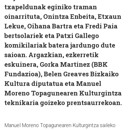
txapeldunak eginiko traman
oinarrituta, Onintza Enbeita, Etxaun
Lekue, Oihana Bartra eta Fredi Paia
bertsolariek eta Patxi Gallego
komikilariak batera jardungo dute
saioan. Argazkian, ezkerretik
eskuinera, Gorka Martinez (BBK
Fundazioa), Belen Greaves Bizkaiko
Kultura diputatua eta Manuel
Moreno Topagunearen Kulturgintza
teknikaria goizeko prentsaurrekoan.
Manuel Moreno Topagunearen Kulturgintza saileko