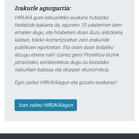
Irakurle agurgarria:
HIRUKA gure eskualdeko euskara hutsezko
hedabide bakarra da; egunero 10 udalerriren berri
ematen dugu, eta hilabetero doan duzu aldizkaria
kalean, tokiko komertzioetan zein erakunde
publikoen egoitzetan. Eta orain doan bidaliko
dizugu etxera nahi izanez gero! Proiektua bizirik
jarraitzeko, ezinbestekoa dugu zu bezalako
irakurleen babesa eta ekarpen ekonomikoa.
Egin zaitez HIRUKAlagun eta gozatu euskaraz!
Izan zaitez HIRUKAlagun