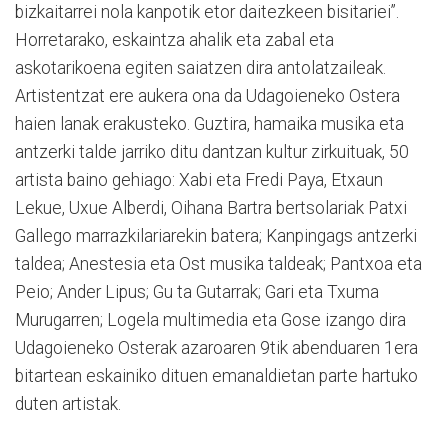
bizkaitarrei nola kanpotik etor daitezkeen bisitariei”.
Horretarako, eskaintza ahalik eta zabal eta
askotarikoena egiten saiatzen dira antolatzaileak.
Artistentzat ere aukera ona da Udagoieneko Ostera
haien lanak erakusteko. Guztira, hamaika musika eta
antzerki talde jarriko ditu dantzan kultur zirkuituak, 50
artista baino gehiago: Xabi eta Fredi Paya, Etxaun
Lekue, Uxue Alberdi, Oihana Bartra bertsolariak Patxi
Gallego marrazkilariarekin batera; Kanpingags antzerki
taldea; Anestesia eta Ost musika taldeak; Pantxoa eta
Peio; Ander Lipus; Gu ta Gutarrak; Gari eta Txuma
Murugarren; Logela multimedia eta Gose izango dira
Udagoieneko Osterak azaroaren 9tik abenduaren 1era
bitartean eskainiko dituen emanaldietan parte hartuko
duten artistak.