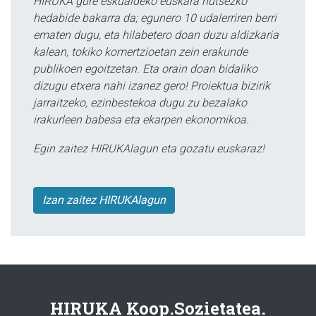
HIRUKA gure eskualdeko euskara hutsezko
hedabide bakarra da; egunero 10 udalerriren berri
ematen dugu, eta hilabetero doan duzu aldizkaria
kalean, tokiko komertzioetan zein erakunde
publikoen egoitzetan. Eta orain doan bidaliko
dizugu etxera nahi izanez gero! Proiektua bizirik
jarraitzeko, ezinbestekoa dugu zu bezalako
irakurleen babesa eta ekarpen ekonomikoa.
Egin zaitez HIRUKAlagun eta gozatu euskaraz!
Izan zaitez HIRUKAlagun
HIRUKA Koop.Sozietatea.