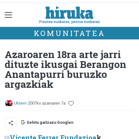
KOMUNITATEA
Azaroaren 18ra arte jarri
dituzte ikusgai Berangon
Anantapurri buruzko
argazkiak
Ukberri
2007ko azaroaren 7a
Gehitu gaitzazu Googlen
Vicente Ferrer Fundazioa
k