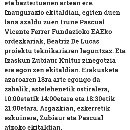
eta baztertuenen artean ere.
Inaugurazio ekitaldian, egiten duen
lana azaldu zuen Irune Pascual
Vicente Ferrer Fundazioko EAEko
ordezkariak, Beatriz De Lucas
proiektu teknikariaren laguntzaz. Eta
Izaskun Zubiaur Kultur zinegotzia
ere egon zen ekitaldian. Erakusketa
azaroaren 18ra arte egongo da
zabalik, astelehenetik ostiralera,
10:00etatik 14:00etara eta 18:30etik
21:00etara. Argazkian, ezkerretik
eskuinera, Zubiaur eta Pascual
atzoko ekitaldian.