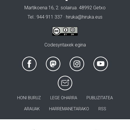
Martikoena 16, 2. solairua. 48992 Getxo
Tel.: 944 911 337 · hiruka@hiruka.eus
Codesyntaxek egina
HONI BURUZ
LEGE OHARRA
PUBLIZITATEA
ARAUAK
HARREMANETARAKO
RSS