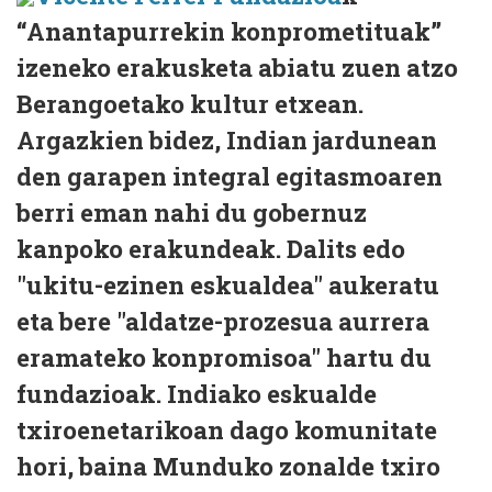
“Anantapurrekin konprometituak”
izeneko erakusketa abiatu zuen atzo
Berangoetako kultur etxean.
Argazkien bidez, Indian jardunean
den garapen integral egitasmoaren
berri eman nahi du gobernuz
kanpoko erakundeak. Dalits edo
"ukitu-ezinen eskualdea" aukeratu
eta bere "aldatze-prozesua aurrera
eramateko konpromisoa" hartu du
fundazioak. Indiako eskualde
txiroenetarikoan dago komunitate
hori, baina Munduko zonalde txiro