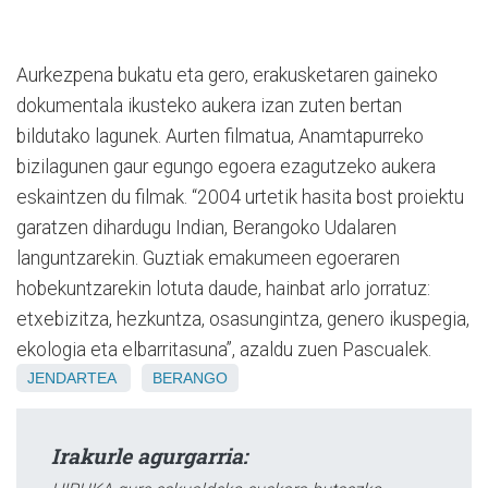
Aurkezpena bukatu eta gero, erakusketaren gaineko
dokumentala ikusteko aukera izan zuten bertan
bildutako lagunek. Aurten filmatua, Anamtapurreko
bizilagunen gaur egungo egoera ezagutzeko aukera
eskaintzen du filmak. “2004 urtetik hasita bost proiektu
garatzen dihardugu Indian, Berangoko Udalaren
languntzarekin. Guztiak emakumeen egoeraren
hobekuntzarekin lotuta daude, hainbat arlo jorratuz:
etxebizitza, hezkuntza, osasungintza, genero ikuspegia,
ekologia eta elbarritasuna”, azaldu zuen Pascualek.
JENDARTEA
BERANGO
Irakurle agurgarria: