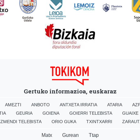
Gertuko informazioa, euskaraz
AMEZTI
ANBOTO
ANTXETA IRRATIA
ATARIA
AZP
TIA
GEURIA
GOIENA
GOIERRI TELEBISTA
GUAIXE
IZMENDI TELEBISTA
ORIO GUKA
TXINTXARRI
ZARAUT
Matx
Gurean
Ttap