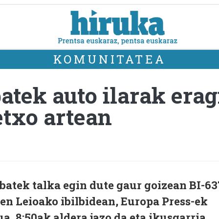
KOMUNITATEA
batek auto ilarak erag
txo artean
batek talka egin dute gaur goizean BI-63
en Leioako ibilbidean, Europa Press-ek
a, 8:50ak aldera jazo da eta ikusgarria