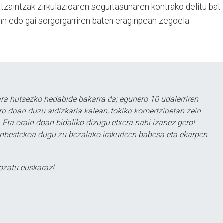
Ertzaintzak zirkulazioaren segurtasunaren kontrako delitu bat
renn edo gai sorgorgarriren baten eraginpean zegoela
a hutsezko hedabide bakarra da; egunero 10 udalerriren
ero doan duzu aldizkaria kalean, tokiko komertzioetan zein
 Eta orain doan bidaliko dizugu etxera nahi izanez gero!
ezinbestekoa dugu zu bezalako irakurleen babesa eta ekarpen
ozatu euskaraz!