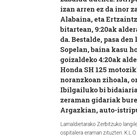
izan arren ez da inor z
Alabaina, eta Ertzaint
bitartean, 9:20ak alde
da. Bestalde, pasa den 
Sopelan, baina kasu ho
goizaldeko 4:20ak alde
Honda SH 125 motozikl
noranzkoan zihoala, or
Ibilgailuko bi bidaiari
zeraman gidariak bure
Argazkian, auto-istripu
Larrialdietarako Zerbitzuko langi
ospitalera eraman zituzten. K.L.O. 