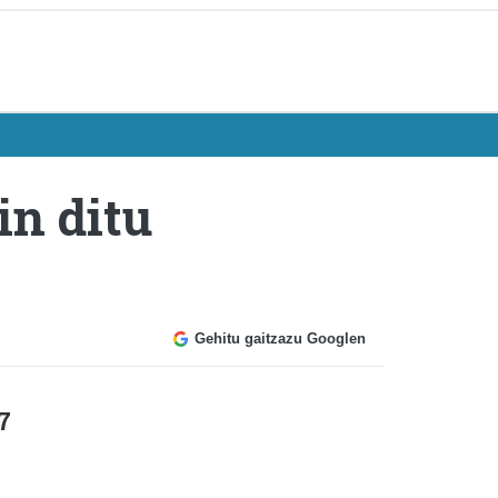
in ditu
Gehitu gaitzazu Googlen
7