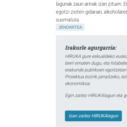
lagunak zauri arinak izan zituen. 
egotzi zioten gidariari, alkohola
susmatuta.
JENDARTEA
Irakurle agurgarria:
HIRUKA gure eskualdeko euskar
berri ematen dugu, eta hilabet
erakunde publikoen egoitzetan.
Proiektua bizirik jarraitzeko, 
ekonomikoa.
Egin zaitez HIRUKAlagun eta g
Izan zaitez HIRUKAlagun