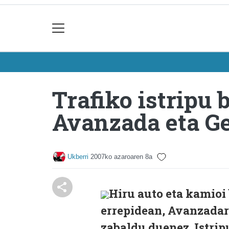
Trafiko istripu 
Avanzada eta Ge
Ukberri
2007ko azaroaren 8a
Hiru auto eta kamioi 
errepidean, Avanzadar
zabaldu duenez. Istripu