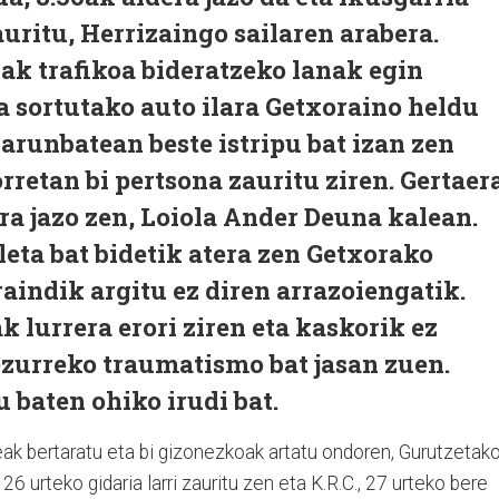
auritu, Herrizaingo sailaren arabera.
zak trafikoa bideratzeko lanak egin
ra sortutako auto ilara Getxoraino heldu
larunbatean beste istripu bat izan zen
rretan bi pertsona zauritu ziren. Gertaer
ra jazo zen, Loiola Ander Deuna kalean.
eta bat bidetik atera zen Getxorako
aindik argitu ez diren arrazoiengatik.
ak lurrera erori ziren eta kaskorik ez
zurreko traumatismo bat jasan zuen.
 baten ohiko irudi bat.
leak bertaratu eta bi gizonezkoak artatu ondoren, Gurutzetak
26 urteko gidaria larri zauritu zen eta K.R.C., 27 urteko bere