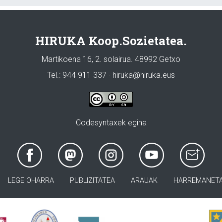
HIRUKA Koop.Sozietatea.
Martikoena 16, 2. solairua. 48992 Getxo
Tel.: 944 911 337 · hiruka@hiruka.eus
Codesyntaxek egina
LEGE OHARRA
PUBLIZITATEA
ARAUAK
HARREMANET