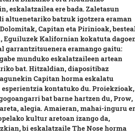
in, eskalatzailea ere bada. Zaletasun
 altuenetariko batzuk igotzera eraman
Dolomitak, Capitan eta Pirinioak, bestea
n, Eguiluzek Kalifornian kokatuta dagoe
 garrantzitsuenera eramango gaitu:
 gabe munduko eskalatzaileen artean
iko bat. Hitzaldian, diapositibaz
 lagunekin Capitan horma eskalatu
 esperientzia kontatuko du. Proiekzioak,
 gogoangarri bat barne hartzen du, Prow,
eta, alegia. Amaieran, mahai-inguru e
opelako kultur aretoan izango da,
azkian, bi eskalatzaile The Nose horma