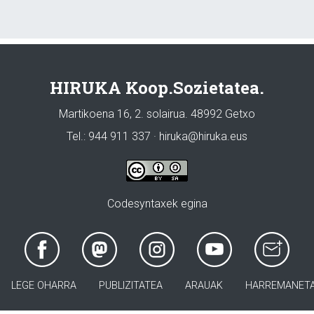
HIRUKA Koop.Sozietatea.
Martikoena 16, 2. solairua. 48992 Getxo
Tel.: 944 911 337 · hiruka@hiruka.eus
Codesyntaxek egina
LEGE OHARRA
PUBLIZITATEA
ARAUAK
HARREMANET