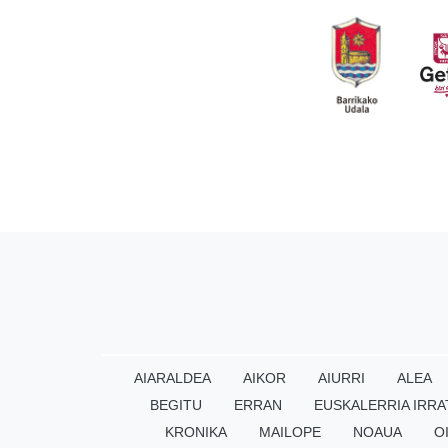
AIARALDEA
AIKOR
AIURRI
ALEA
BEGITU
ERRAN
EUSKALERRIA IRRA
KRONIKA
MAILOPE
NOAUA
O