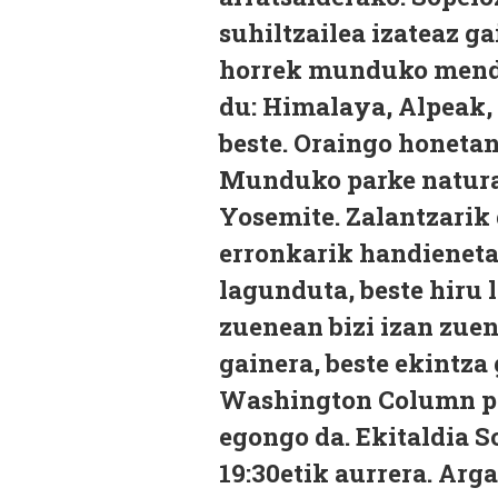
suhiltzailea izateaz ga
horrek munduko mendi
du: Himalaya, Alpeak, 
beste. Oraingo honeta
Munduko parke natural
Yosemite. Zalantzarik
erronkarik handienetar
lagunduta, beste hiru
zuenean bizi izan zuen
gainera, beste ekintza
Washington Column par
egongo da. Ekitaldia S
19:30etik aurrera. Arg