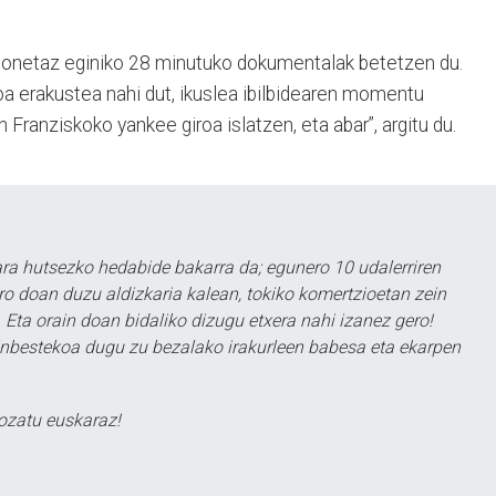
honetaz eginiko 28 minutuko dokumentalak betetzen du.
a erakustea nahi dut, ikuslea ibilbidearen momentu
 Franziskoko yankee giroa islatzen, eta abar”, argitu du.
a hutsezko hedabide bakarra da; egunero 10 udalerriren
ero doan duzu aldizkaria kalean, tokiko komertzioetan zein
 Eta orain doan bidaliko dizugu etxera nahi izanez gero!
ezinbestekoa dugu zu bezalako irakurleen babesa eta ekarpen
ozatu euskaraz!