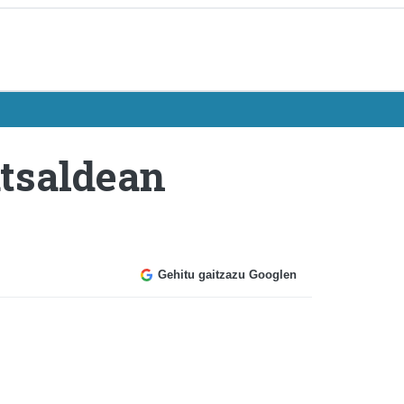
atsaldean
Gehitu gaitzazu Googlen