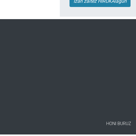
Izan zaitez HIRUKAlagun
HONI BURUZ