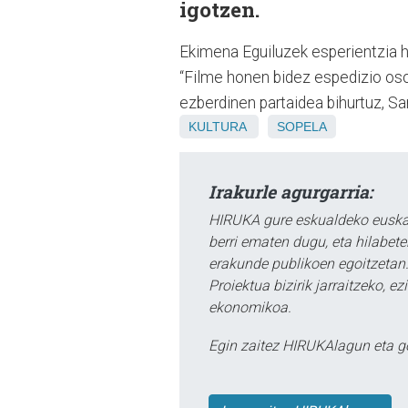
igotzen.
Ekimena Eguiluzek esperientzia 
“Filme honen bidez espedizio oso
ezberdinen partaidea bihurtuz, San
KULTURA
SOPELA
Irakurle agurgarria:
HIRUKA gure eskualdeko euskar
berri ematen dugu, eta hilabet
erakunde publikoen egoitzetan.
Proiektua bizirik jarraitzeko, 
ekonomikoa.
Egin zaitez HIRUKAlagun eta g