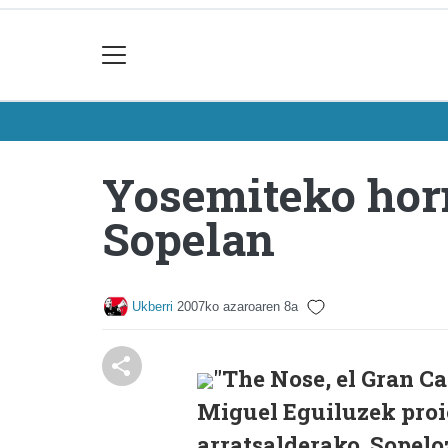
Yosemiteko horm
Sopelan
Ukberri
2007ko azaroaren 8a
"The Nose, el Gran C
Miguel Eguiluzek proi
arratsalderako. Sopel