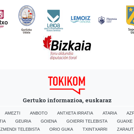
Gertuko informazioa, euskaraz
AMEZTI
ANBOTO
ANTXETA IRRATIA
ATARIA
AZP
TIA
GEURIA
GOIENA
GOIERRI TELEBISTA
GUAIXE
IZMENDI TELEBISTA
ORIO GUKA
TXINTXARRI
ZARAUT