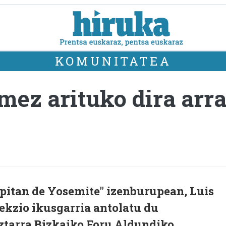
KOMUNITATEA
ez arituko dira arr
apitan de Yosemite" izenburupean, Luis
ekzio ikusgarria antolatu du
oztarra Bizkaiko Foru Aldundiko