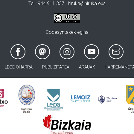
Tel.: 944 911 337 · hiruka@hiruka.eus
Codesyntaxek egina
LEGE OHARRA
PUBLIZITATEA
ARAUAK
HARREMANET