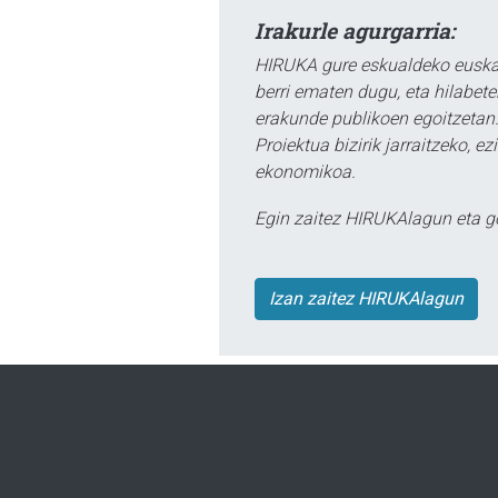
Irakurle agurgarria:
HIRUKA gure eskualdeko euskar
berri ematen dugu, eta hilabet
erakunde publikoen egoitzetan.
Proiektua bizirik jarraitzeko, 
ekonomikoa.
Egin zaitez HIRUKAlagun eta g
Izan zaitez HIRUKAlagun