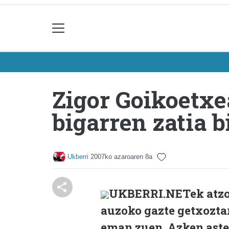
Zigor Goikoetxe
bigarren zatia
Ukberri
2007ko azaroaren 8a
UKBERRI.NETek atzo 
auzoko gazte getxozta
eman zuen. Azken aste