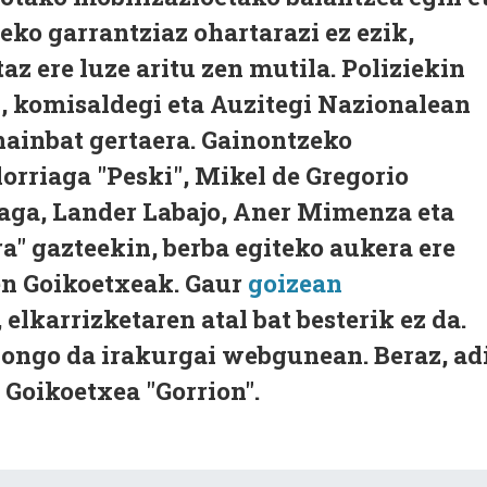
eko garrantziaz ohartarazi ez ezik,
az ere luze aritu zen mutila. Poliziekin
, komisaldegi eta Auzitegi Nazionalean
hainbat gertaera. Gainontzeko
lorriaga "Peski", Mikel de Gregorio
aga, Lander Labajo, Aner Mimenza eta
" gazteekin, berba egiteko aukera ere
en Goikoetxeak. Gaur
goizean
, elkarrizketaren atal bat besterik ez da.
gongo da irakurgai webgunean. Beraz, ad
 Goikoetxea "Gorrion".