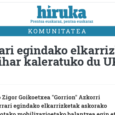
KOMUNITATEA
ari egindako elkarri
 bihar kaleratuko du
Zigor Goikoetxea "Gorrion" Azkorri
rrari egindako elkarrizketak askorako
otako mobilizazioetako balantzea egin e