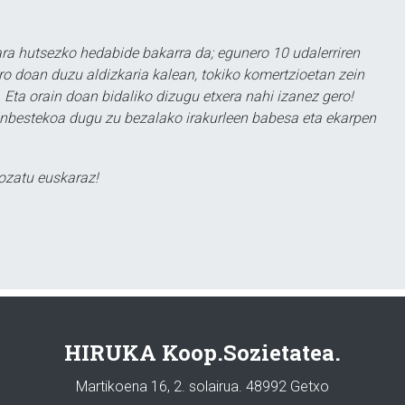
a hutsezko hedabide bakarra da; egunero 10 udalerriren
ero doan duzu aldizkaria kalean, tokiko komertzioetan zein
 Eta orain doan bidaliko dizugu etxera nahi izanez gero!
ezinbestekoa dugu zu bezalako irakurleen babesa eta ekarpen
ozatu euskaraz!
HIRUKA Koop.Sozietatea.
Martikoena 16, 2. solairua. 48992 Getxo