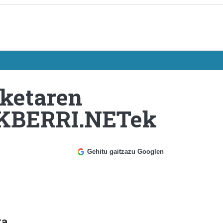
zketaren
 UKBERRI.NETek
Gehitu gaitzazu Googlen
ta