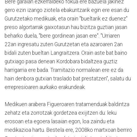
Bere garaian ezkerraldeko fokua ere bazuela jakinez
gero ezin izango ziotela ebakuntzarik egin ere esan du
Gurutzetako medikuak, eta orain "bueltarik ez duenez"
preso algortarrak gaixotasun hau bizitza guztian jasan
beharko duela, "bere gordinean jasan ere". "Urriaren
22an ingresatu zuten Gurutzetan eta azaroaren 2an
bidali zuten bueltan Langraitzera. Orain aste bat baino
gutxiago pasa denean Kordobara bidaltzea guztiz
harrigarria ere bada. Tramitazio normalean ere ez da
hain denbora gutxian traslado bat prestatzen", salatu du
errepresioaren aurkako erakundeak.
Medikuen arabera Figueroaren tratamenduak baldintza
zehatz eta zorrotzak gordetzea exijitzen du: leku
erosoan eta egoera lasaian egon, loa zaindu eta
medikazioa hartu. Bestela ere, 2008ko martxoan berriro