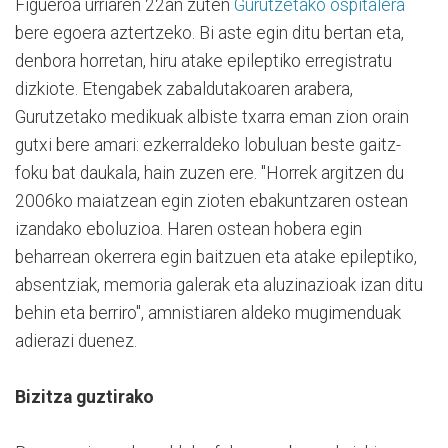
Figueroa urriaren 22an zuten
Gurutzetako ospitalera
bere egoera aztertzeko. Bi aste egin ditu bertan eta,
denbora horretan, hiru atake epileptiko erregistratu
dizkiote. Etengabek zabaldutakoaren arabera,
Gurutzetako medikuak albiste txarra eman zion orain
gutxi bere amari: ezkerraldeko lobuluan beste gaitz-
foku bat daukala, hain zuzen ere. "Horrek argitzen du
2006ko maiatzean egin zioten ebakuntzaren ostean
izandako eboluzioa. Haren ostean hobera egin
beharrean okerrera egin baitzuen eta atake epileptiko,
absentziak, memoria galerak eta aluzinazioak izan ditu
behin eta berriro", amnistiaren aldeko mugimenduak
adierazi duenez.
Bizitza guztirako