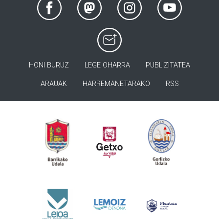
HONI BURUZ
LEGE OHARRA
PUBLIZITATEA
ARAUAK
HARREMANETARAKO
RSS