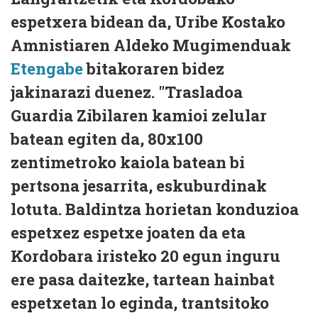
espetxera bidean da, Uribe Kostako
Amnistiaren Aldeko Mugimenduak
Etengabe
bitakoraren bidez
jakinarazi duenez. "Trasladoa
Guardia Zibilaren kamioi zelular
batean egiten da, 80x100
zentimetroko kaiola batean bi
pertsona jesarrita, eskuburdinak
lotuta. Baldintza horietan konduzioa
espetxez espetxe joaten da eta
Kordobara iristeko 20 egun inguru
ere pasa daitezke, tartean hainbat
espetxetan lo eginda, trantsitoko