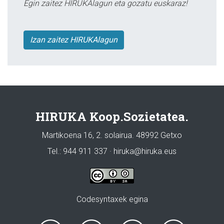
Egin zaitez HIRUKAlagun eta gozatu euskaraz!
Izan zaitez HIRUKAlagun
HIRUKA Koop.Sozietatea.
Martikoena 16, 2. solairua. 48992 Getxo
Tel.: 944 911 337 · hiruka@hiruka.eus
Codesyntaxek egina