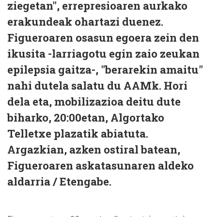
ziegetan", errepresioaren aurkako
erakundeak ohartazi duenez.
Figueroaren osasun egoera zein den
ikusita -larriagotu egin zaio zeukan
epilepsia gaitza-, "berarekin amaitu"
nahi dutela salatu du AAMk. Hori
dela eta, mobilizazioa deitu dute
biharko, 20:00etan, Algortako
Telletxe plazatik abiatuta.
Argazkian, azken ostiral batean,
Figueroaren askatasunaren aldeko
aldarria / Etengabe.