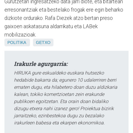
Gurutzetan ingresatzeko data jarri diote, eta bitartean
erresonantziak eta bestelako frogak ere egin beharko
dizkiote ordurako. Rafa Diezek atzo bertan preso
gaixoen askatasuna aldarrikatu eta LABek
mobilizazioak.
POLITIKA
GETXO
Irakurle agurgarria:
HIRUKA gure eskualdeko euskara hutsezko
hedabide bakarra da; egunero 10 udalerriren berri
ematen dugu, eta hilabetero doan duzu aldizkaria
kalean, tokiko komertzioetan zein erakunde
publikoen egoitzetan. Eta orain doan bidaliko
dizugu etxera nahi izanez gero! Proiektua bizirik
jarraitzeko, ezinbestekoa dugu zu bezalako
irakurleen babesa eta ekarpen ekonomikoa.