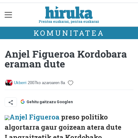
KOMUNITATEA
Anjel Figueroa Kordobara
eraman dute
Ukberri
2007ko azaroaren 8a
Gehitu gaitzazu Googlen
Anjel Figueroa
preso politiko
algortarra gaur goizean atera dute
Langraitzetik eta Kordobako