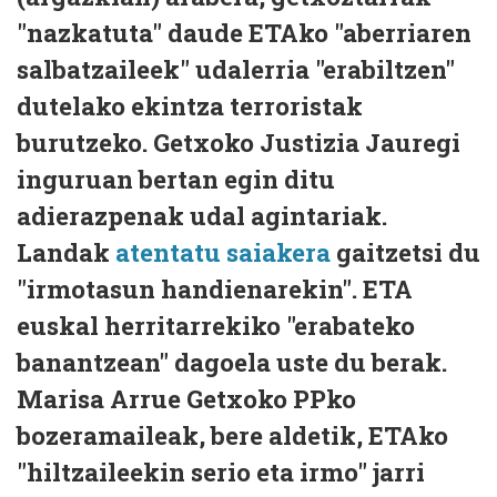
"nazkatuta" daude ETAko "aberriaren
salbatzaileek" udalerria "erabiltzen"
dutelako ekintza terroristak
burutzeko. Getxoko Justizia Jauregi
inguruan bertan egin ditu
adierazpenak udal agintariak.
Landak
atentatu saiakera
gaitzetsi du
"irmotasun handienarekin". ETA
euskal herritarrekiko "erabateko
banantzean" dagoela uste du berak.
Marisa Arrue Getxoko PPko
bozeramaileak, bere aldetik, ETAko
"hiltzaileekin serio eta irmo" jarri