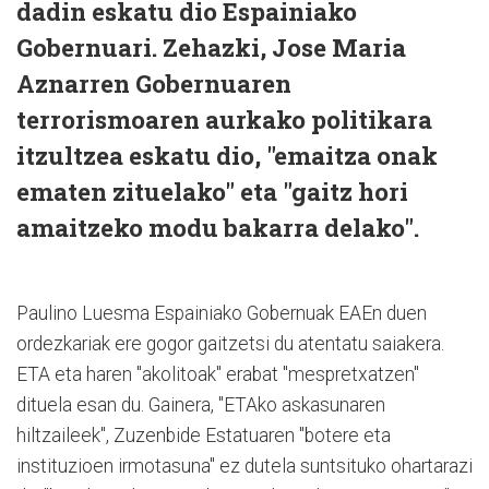
dadin eskatu dio Espainiako
Gobernuari. Zehazki, Jose Maria
Aznarren Gobernuaren
terrorismoaren aurkako politikara
itzultzea eskatu dio, "emaitza onak
ematen zituelako" eta "gaitz hori
amaitzeko modu bakarra delako".
Paulino Luesma Espainiako Gobernuak EAEn duen
ordezkariak ere gogor gaitzetsi du atentatu saiakera.
ETA eta haren "akolitoak" erabat "mespretxatzen"
dituela esan du. Gainera, "ETAko askasunaren
hiltzaileek", Zuzenbide Estatuaren "botere eta
instituzioen irmotasuna" ez dutela suntsituko ohartarazi