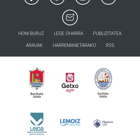
HONI BURUZ
LEGE OHARRA
PUBLIZITATEA
ARAUAK
HARREMANETARAKO
RSS