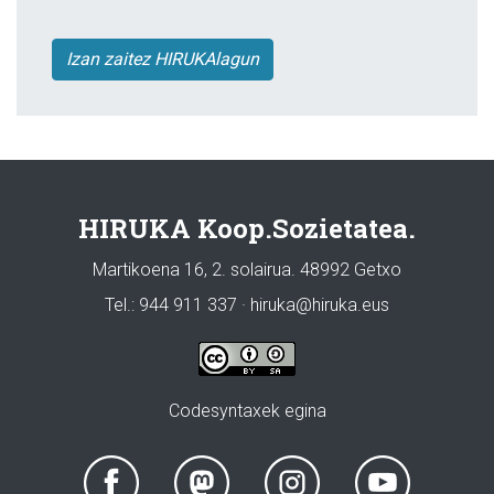
Izan zaitez HIRUKAlagun
HIRUKA Koop.Sozietatea.
Martikoena 16, 2. solairua. 48992 Getxo
Tel.: 944 911 337 · hiruka@hiruka.eus
Codesyntaxek egina