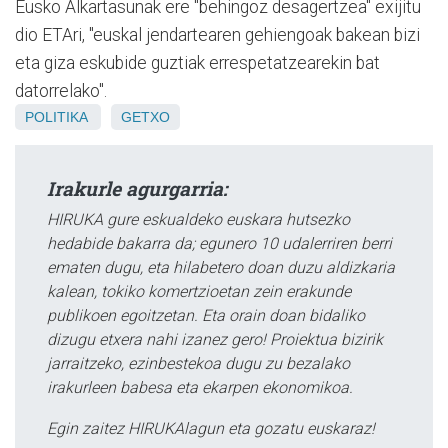
Eusko Alkartasunak ere "behingoz desagertzea" exijitu
dio ETAri, "euskal jendartearen gehiengoak bakean bizi
eta giza eskubide guztiak errespetatzearekin bat
datorrelako".
POLITIKA
GETXO
Irakurle agurgarria:
HIRUKA gure eskualdeko euskara hutsezko
hedabide bakarra da; egunero 10 udalerriren berri
ematen dugu, eta hilabetero doan duzu aldizkaria
kalean, tokiko komertzioetan zein erakunde
publikoen egoitzetan. Eta orain doan bidaliko
dizugu etxera nahi izanez gero! Proiektua bizirik
jarraitzeko, ezinbestekoa dugu zu bezalako
irakurleen babesa eta ekarpen ekonomikoa.
Egin zaitez HIRUKAlagun eta gozatu euskaraz!