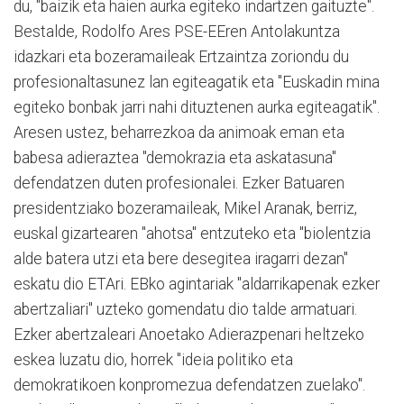
du, "baizik eta haien aurka egiteko indartzen gaituzte".
Bestalde, Rodolfo Ares PSE-EEren Antolakuntza
idazkari eta bozeramaileak Ertzaintza zoriondu du
profesionaltasunez lan egiteagatik eta "Euskadin mina
egiteko bonbak jarri nahi dituztenen aurka egiteagatik".
Aresen ustez, beharrezkoa da animoak eman eta
babesa adieraztea "demokrazia eta askatasuna"
defendatzen duten profesionalei. Ezker Batuaren
presidentziako bozeramaileak, Mikel Aranak, berriz,
euskal gizartearen "ahotsa" entzuteko eta "biolentzia
alde batera utzi eta bere desegitea iragarri dezan"
eskatu dio ETAri. EBko agintariak "aldarrikapenak ezker
abertzaliari" uzteko gomendatu dio talde armatuari.
Ezker abertzaleari Anoetako Adierazpenari heltzeko
eskea luzatu dio, horrek "ideia politiko eta
demokratikoen konpromezua defendatzen zuelako".