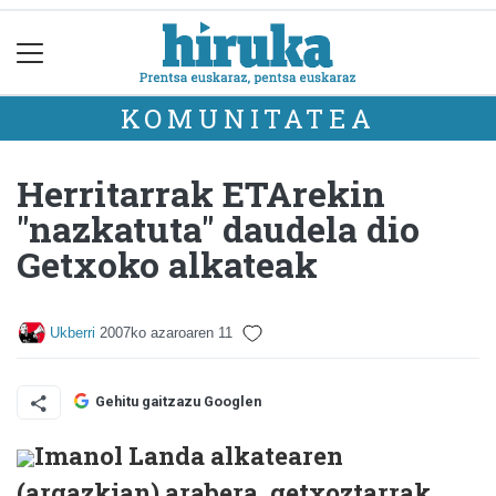
KOMUNITATEA
Herritarrak ETArekin
"nazkatuta" daudela dio
Getxoko alkateak
Ukberri
2007ko azaroaren 11
Gehitu gaitzazu Googlen
Imanol Landa alkatearen
(argazkian) arabera, getxoztarrak