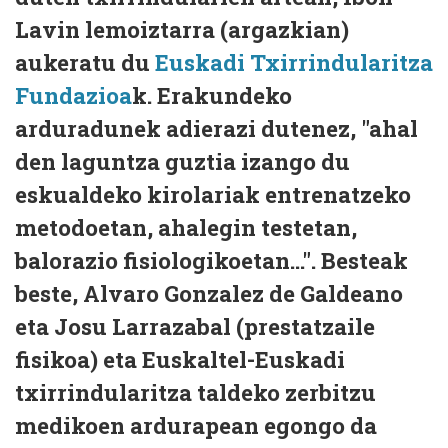
Lavin lemoiztarra (argazkian)
aukeratu du
Euskadi Txirrindularitza
Fundazioa
k. Erakundeko
arduradunek adierazi dutenez, "ahal
den laguntza guztia izango du
eskualdeko kirolariak entrenatzeko
metodoetan, ahalegin testetan,
balorazio fisiologikoetan...". Besteak
beste, Alvaro Gonzalez de Galdeano
eta Josu Larrazabal (prestatzaile
fisikoa) eta Euskaltel-Euskadi
txirrindularitza taldeko zerbitzu
medikoen ardurapean egongo da