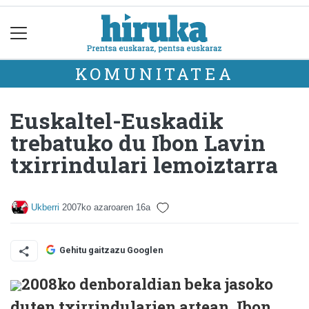
KOMUNITATEA
Euskaltel-Euskadik
trebatuko du Ibon Lavin
txirrindulari lemoiztarra
Ukberri
2007ko azaroaren 16a
Gehitu gaitzazu Googlen
2008ko denboraldian beka jasoko
duten txirrindularien artean, Ibon