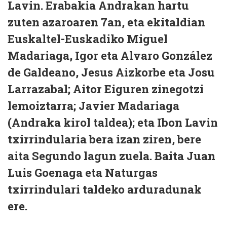
Lavin. Erabakia Andrakan hartu
zuten azaroaren 7an, eta ekitaldian
Euskaltel-Euskadiko Miguel
Madariaga, Igor eta Alvaro González
de Galdeano, Jesus Aizkorbe eta Josu
Larrazabal; Aitor Eiguren zinegotzi
lemoiztarra; Javier Madariaga
(Andraka kirol taldea); eta Ibon Lavin
txirrindularia bera izan ziren, bere
aita Segundo lagun zuela. Baita Juan
Luis Goenaga eta Naturgas
txirrindulari taldeko arduradunak
ere.