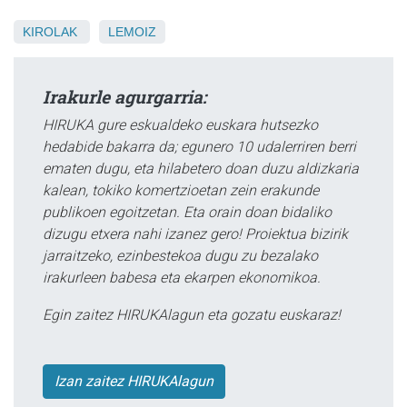
KIROLAK
LEMOIZ
Irakurle agurgarria:
HIRUKA gure eskualdeko euskara hutsezko
hedabide bakarra da; egunero 10 udalerriren berri
ematen dugu, eta hilabetero doan duzu aldizkaria
kalean, tokiko komertzioetan zein erakunde
publikoen egoitzetan. Eta orain doan bidaliko
dizugu etxera nahi izanez gero! Proiektua bizirik
jarraitzeko, ezinbestekoa dugu zu bezalako
irakurleen babesa eta ekarpen ekonomikoa.
Egin zaitez HIRUKAlagun eta gozatu euskaraz!
Izan zaitez HIRUKAlagun