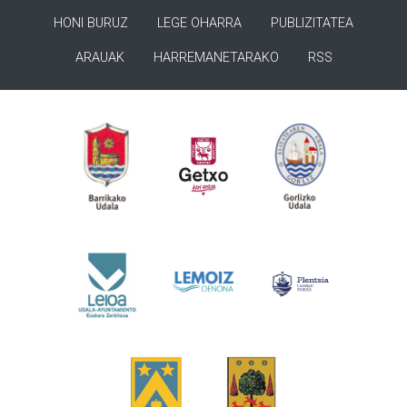
HONI BURUZ
LEGE OHARRA
PUBLIZITATEA
ARAUAK
HARREMANETARAKO
RSS