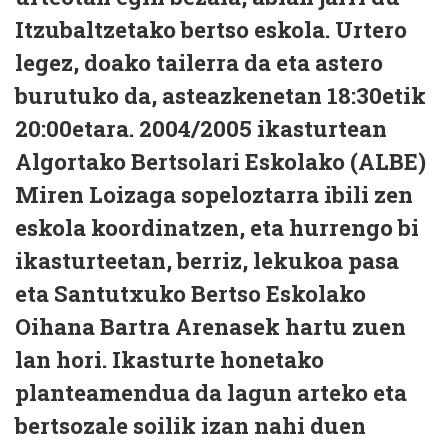
Itzubaltzetako bertso eskola. Urtero
legez, doako tailerra da eta astero
burutuko da, asteazkenetan 18:30etik
20:00etara. 2004/2005 ikasturtean
Algortako Bertsolari Eskolako (ALBE)
Miren Loizaga sopeloztarra ibili zen
eskola koordinatzen, eta hurrengo bi
ikasturteetan, berriz, lekukoa pasa
eta Santutxuko Bertso Eskolako
Oihana Bartra Arenasek hartu zuen
lan hori. Ikasturte honetako
planteamendua da lagun arteko eta
bertsozale soilik izan nahi duen