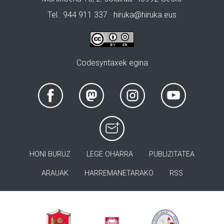
Tel.: 944 911 337 · hiruka@hiruka.eus
Codesyntaxek egina
HONI BURUZ
LEGE OHARRA
PUBLIZITATEA
ARAUAK
HARREMANETARAKO
RSS