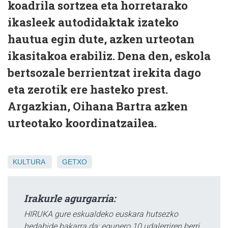
koadrila sortzea eta horretarako
ikasleek autodidaktak izateko
hautua egin dute, azken urteotan
ikasitakoa erabiliz. Dena den, eskola
bertsozale berrientzat irekita dago
eta zerotik ere hasteko prest.
Argazkian, Oihana Bartra azken
urteotako koordinatzailea.
KULTURA
GETXO
Irakurle agurgarria:
HIRUKA gure eskualdeko euskara hutsezko
hedabide bakarra da; egunero 10 udalerriren berri