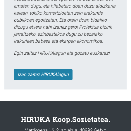
ematen dugu, eta hilabetero doan duzu aldizkaria
kalean, tokiko komertzioetan zein erakunde
publikoen egoitzetan. Eta orain doan bidaliko
dizugu etxera nahi izanez gero! Proiektua bizirik
jarraitzeko, ezinbestekoa dugu zu bezalako
irakurleen babesa eta ekarpen ekonomikoa.
Egin zaitez HIRUKAlagun eta gozatu euskaraz!
Izan zaitez HIRUKAlagun
HIRUKA Koop.Sozietatea.
Martikoena 16, 2. solairua. 48992 Getxo