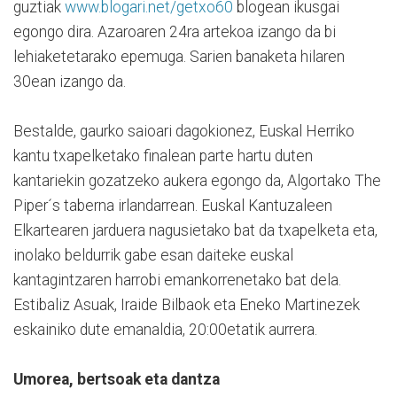
guztiak
www.blogari.net/getxo60
blogean ikusgai
egongo dira. Azaroaren 24ra artekoa izango da bi
lehiaketetarako epemuga. Sarien banaketa hilaren
30ean izango da.
Bestalde, gaurko saioari dagokionez, Euskal Herriko
kantu txapelketako finalean parte hartu duten
kantariekin gozatzeko aukera egongo da, Algortako The
Piper´s taberna irlandarrean. Euskal Kantuzaleen
Elkartearen jarduera nagusietako bat da txapelketa eta,
inolako beldurrik gabe esan daiteke euskal
kantagintzaren harrobi emankorrenetako bat dela.
Estibaliz Asuak, Iraide Bilbaok eta Eneko Martinezek
eskainiko dute emanaldia, 20:00etatik aurrera.
Umorea, bertsoak eta dantza