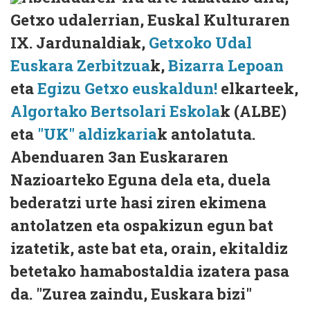
Getxo udalerrian, Euskal Kulturaren
IX. Jardunaldiak,
Getxoko Udal
Euskara Zerbitzua
k,
Bizarra Lepoan
eta
Egizu Getxo euskaldun!
elkarteek,
Algortako Bertsolari Eskola
k (ALBE)
eta
"UK" aldizkaria
k antolatuta.
Abenduaren 3an Euskararen
Nazioarteko Eguna dela eta, duela
bederatzi urte hasi ziren ekimena
antolatzen eta ospakizun egun bat
izatetik, aste bat eta, orain, ekitaldiz
betetako hamabostaldia izatera pasa
da. "Zurea zaindu, Euskara bizi"