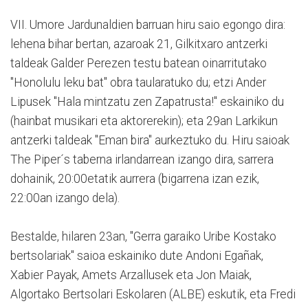
VII. Umore Jardunaldien barruan hiru saio egongo dira:
lehena bihar bertan, azaroak 21, Gilkitxaro antzerki
taldeak Galder Perezen testu batean oinarritutako
"Honolulu leku bat" obra taularatuko du; etzi Ander
Lipusek "Hala mintzatu zen Zapatrusta!" eskainiko du
(hainbat musikari eta aktorerekin); eta 29an Larkikun
antzerki taldeak "Eman bira" aurkeztuko du. Hiru saioak
The Piper´s taberna irlandarrean izango dira, sarrera
dohainik, 20:00etatik aurrera (bigarrena izan ezik,
22:00an izango dela).
Bestalde, hilaren 23an, "Gerra garaiko Uribe Kostako
bertsolariak" saioa eskainiko dute Andoni Egañak,
Xabier Payak, Amets Arzallusek eta Jon Maiak,
Algortako Bertsolari Eskolaren (ALBE) eskutik, eta Fredi