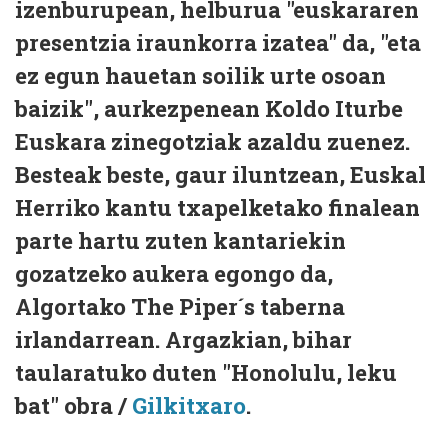
izenburupean, helburua "euskararen
presentzia iraunkorra izatea" da, "eta
ez egun hauetan soilik urte osoan
baizik", aurkezpenean Koldo Iturbe
Euskara zinegotziak azaldu zuenez.
Besteak beste, gaur iluntzean, Euskal
Herriko kantu txapelketako finalean
parte hartu zuten kantariekin
gozatzeko aukera egongo da,
Algortako The Piper´s taberna
irlandarrean. Argazkian, bihar
taularatuko duten "Honolulu, leku
bat" obra /
Gilkitxaro
.