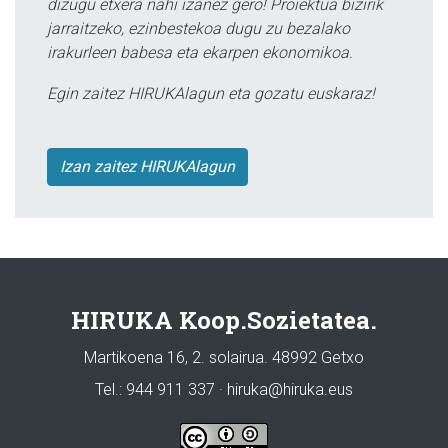
dizugu etxera nahi izanez gero! Proiektua bizirik
jarraitzeko, ezinbestekoa dugu zu bezalako
irakurleen babesa eta ekarpen ekonomikoa.
Egin zaitez HIRUKAlagun eta gozatu euskaraz!
Izan zaitez HIRUKAlagun
HIRUKA Koop.Sozietatea.
Martikoena 16, 2. solairua. 48992 Getxo
Tel.: 944 911 337 · hiruka@hiruka.eus