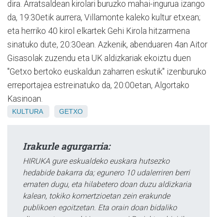
dira. Arratsaldean kirolari buruzko mahai-ingurua izango
da, 19:30etik aurrera, Villamonte kaleko kultur etxean;
eta herriko 40 kirol elkartek Gehi Kirola hitzarmena
sinatuko dute, 20:30ean. Azkenik, abenduaren 4an Aitor
Gisasolak zuzendu eta UK aldizkariak ekoiztu duen
"Getxo bertoko euskaldun zaharren eskutik" izenburuko
erreportajea estreinatuko da, 20:00etan, Algortako
Kasinoan.
KULTURA
GETXO
Irakurle agurgarria:
HIRUKA gure eskualdeko euskara hutsezko
hedabide bakarra da; egunero 10 udalerriren berri
ematen dugu, eta hilabetero doan duzu aldizkaria
kalean, tokiko komertzioetan zein erakunde
publikoen egoitzetan. Eta orain doan bidaliko