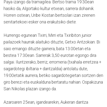
Paya izango da tramagilea. Bertso trama 19:30ean
hasiko da, Algortako kultur etxean, sarrera dohainik.
Horren ostean, Uribe Kostan bertsolari izan zirenen
senitartekoei esker ona erakutsiko diete.
Hurrengo egunean Txirri, Mirri eta Txiribiton junior
pailazoek haurrak alaituko dituzte, Getxo Antzokian. Bi
saio emango dituzte gainera, bata 13:00etan eta
bestea 17:30ean. Sarrerak 3,50 eurotan egongo dira
salgai. Iluntzerako, berriz, erromeria (txahala erretzea +
sagardotegi ibiltaria + dantzaldia) antolatu dute,
19:00etatik aurrera, betiko sagardotegietan sortzen den
giro berezi eta euskalduna bertaratu nahian. Ospakizuna
San Nikolas plazan izango da.
Azaroaren 25ean, igandearekin, Aukeran dantza