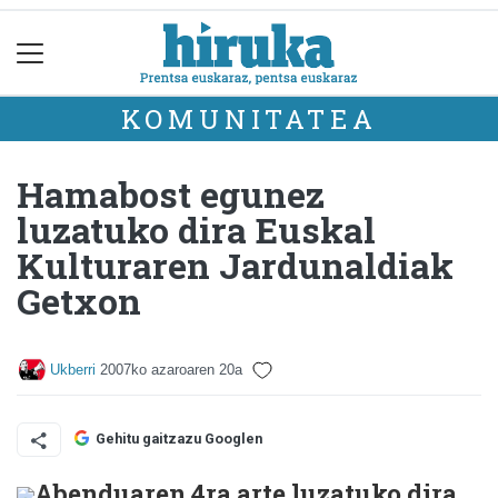
KOMUNITATEA
Hamabost egunez
luzatuko dira Euskal
Kulturaren Jardunaldiak
Getxon
Ukberri
2007ko azaroaren 20a
Gehitu gaitzazu Googlen
Abenduaren 4ra arte luzatuko dira,