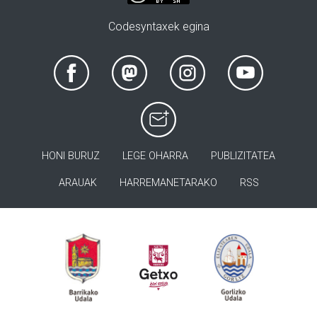
Codesyntaxek egina
HONI BURUZ
LEGE OHARRA
PUBLIZITATEA
ARAUAK
HARREMANETARAKO
RSS