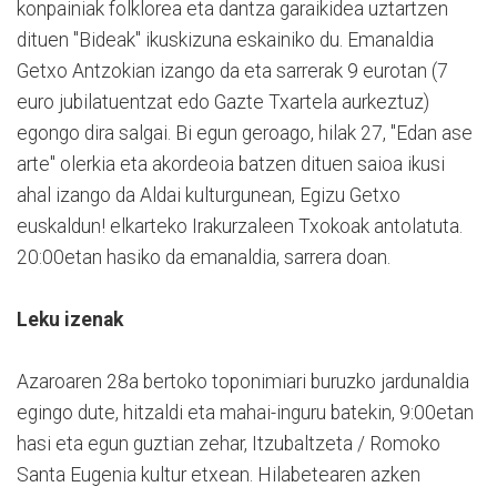
konpainiak folklorea eta dantza garaikidea uztartzen
dituen "Bideak" ikuskizuna eskainiko du. Emanaldia
Getxo Antzokian izango da eta sarrerak 9 eurotan (7
euro jubilatuentzat edo Gazte Txartela aurkeztuz)
egongo dira salgai. Bi egun geroago, hilak 27, "Edan ase
arte" olerkia eta akordeoia batzen dituen saioa ikusi
ahal izango da Aldai kulturgunean, Egizu Getxo
euskaldun! elkarteko Irakurzaleen Txokoak antolatuta.
20:00etan hasiko da emanaldia, sarrera doan.
Leku izenak
Azaroaren 28a bertoko toponimiari buruzko jardunaldia
egingo dute, hitzaldi eta mahai-inguru batekin, 9:00etan
hasi eta egun guztian zehar, Itzubaltzeta / Romoko
Santa Eugenia kultur etxean. Hilabetearen azken