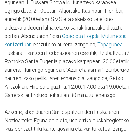
egunean II. Euskara Showa kultur arteko karaokea
egingo dute, 21:00etan, Algortako Kasinoan. Hori bai,
aurretik (20:00etan), SMS eta sakelako telefono
bidezko bideoen lahiaketako sariak banatuko dituzte
bertan. Abenduaren 1ean
Gose eta Logela Multimedia
kontzertuan
entzuteko aukera izango da,
Topagunea
Euskara Elkarteen Federazioaren eskutik, Itzubaltzeta /
Romoko Santa Eugenia plazako karpapean, 20:00etatik
aurrera. Hurrengo egunean, "Azur eta asmar" izenburuko
haurrentzako pelikularen emanaldia izango da, Getxo
Antzokian. Hiru saio guztira: 12:00, 17:00 eta 19:00etan.
Sarrerak: antzokiko leihatilan 30 minutu lehenago.
Azkenik, abenduaren 3an ospatzen den Euskararen
Nazioarteko Eguna dela eta, udalerriko euskaltegietako
ikasleentzat triki-kantu-gosaria eta kantu-kafea izango