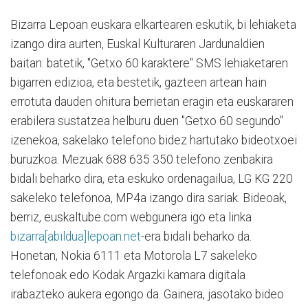
Bizarra Lepoan euskara elkartearen eskutik, bi lehiaketa
izango dira aurten, Euskal Kulturaren Jardunaldien
baitan: batetik, "Getxo 60 karaktere" SMS lehiaketaren
bigarren edizioa, eta bestetik, gazteen artean hain
errotuta dauden ohitura berrietan eragin eta euskararen
erabilera sustatzea helburu duen "Getxo 60 segundo"
izenekoa, sakelako telefono bidez hartutako bideotxoei
buruzkoa. Mezuak 688 635 350 telefono zenbakira
bidali beharko dira, eta eskuko ordenagailua, LG KG 220
sakeleko telefonoa, MP4a izango dira sariak. Bideoak,
berriz, euskaltube.com webgunera igo eta linka
bizarra[abildua]lepoan.net
-era bidali beharko da.
Honetan, Nokia 6111 eta Motorola L7 sakeleko
telefonoak edo Kodak Argazki kamara digitala
irabazteko aukera egongo da. Gainera, jasotako bideo