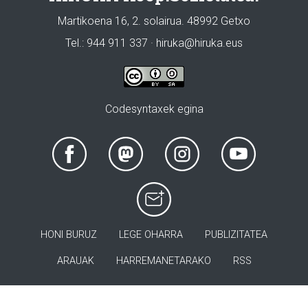
Martikoena 16, 2. solairua. 48992 Getxo
Tel.: 944 911 337 · hiruka@hiruka.eus
Codesyntaxek egina
HONI BURUZ
LEGE OHARRA
PUBLIZITATEA
ARAUAK
HARREMANETARAKO
RSS