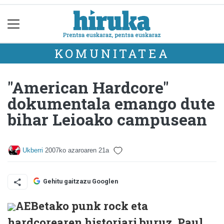
KOMUNITATEA
"American Hardcore"
dokumentala emango dute
bihar Leioako campusean
Ukberri
2007ko azaroaren 21a
Gehitu gaitzazu Googlen
AEBetako punk rock eta
hardcorearen historiari buruz, Paul