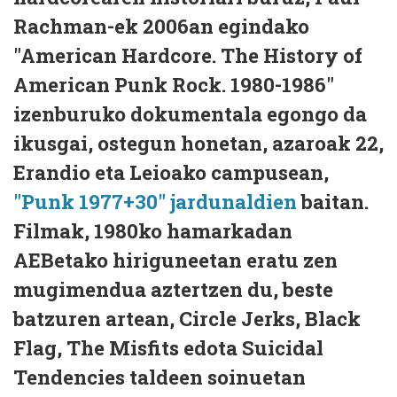
Rachman-ek 2006an egindako
"American Hardcore. The History of
American Punk Rock. 1980-1986"
izenburuko dokumentala egongo da
ikusgai, ostegun honetan, azaroak 22,
Erandio eta Leioako campusean,
"Punk 1977+30" jardunaldien
baitan.
Filmak, 1980ko hamarkadan
AEBetako hiriguneetan eratu zen
mugimendua aztertzen du, beste
batzuren artean, Circle Jerks, Black
Flag, The Misfits edota Suicidal
Tendencies taldeen soinuetan