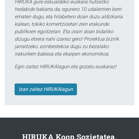
HIRUKA gure eskualdeko euskara hutsezko
hedabide bakarra da; egunero 10 udalerriren berri
ematen dugu, eta hilabetero doan duzu aldizkaria
kalean, tokiko komertzioetan zein erakunde
publikoen egoitzetan. Eta orain doan bidaliko
dizugu etxera nahi izanez gero! Proiektua bizirik
jarraitzeko, ezinbestekoa dugu zu bezalako
irakurleen babesa eta ekarpen ekonomikoa.
Egin zaitez HIRUKAlagun eta gozatu euskaraz!
Izan zaitez HIRUKAlagun
HIRUKA Koop.Sozietatea.