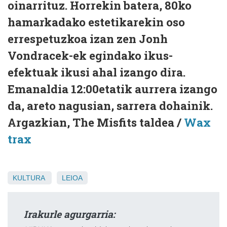
oinarrituz. Horrekin batera, 80ko
hamarkadako estetikarekin oso
errespetuzkoa izan zen Jonh
Vondracek-ek egindako ikus-
efektuak ikusi ahal izango dira.
Emanaldia 12:00etatik aurrera izango
da, areto nagusian, sarrera dohainik.
Argazkian, The Misfits taldea /
Wax
trax
KULTURA
LEIOA
Irakurle agurgarria: