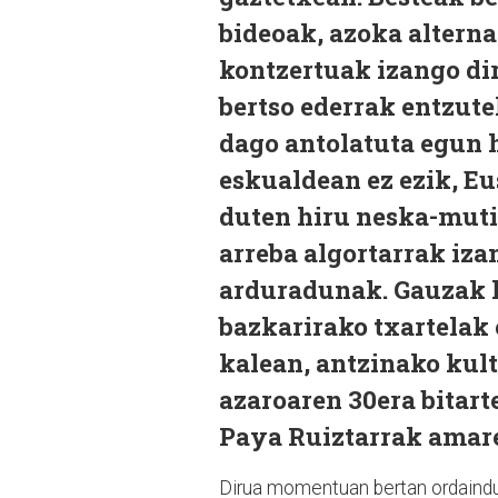
bideoak, azoka alternat
kontzertuak izango dir
bertso ederrak entzutek
dago antolatuta egun ho
eskualdean ez ezik, Eu
duten hiru neska-muti
arreba algortarrak iza
arduradunak. Gauzak h
bazkarirako txartelak 
kalean, antzinako kult
azaroaren 30era bitart
Paya Ruiztarrak amare
Dirua momentuan bertan ordaindu 