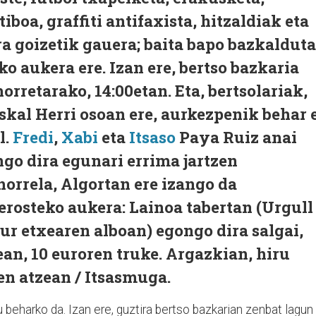
iboa, graffiti antifaxista, hitzaldiak eta
a goizetik gauera; baita bapo bazkalduta
o aukera ere. Izan ere, bertso bazkaria
rretarako, 14:00etan. Eta, bertsolariak,
skal Herri osoan ere, aurkezpenik behar 
l.
Fredi
,
Xabi
eta
Itsaso
Paya Ruiz anai
ngo dira egunari errima jartzen
orrela, Algortan ere izango da
erosteko aukera: Lainoa tabertan (Urgull
ur etxearen alboan) egongo dira salgai,
ean, 10 euroren truke. Argazkian, hiru
n atzean / Itsasmuga.
beharko da. Izan ere, guztira bertso bazkarian zenbat lagun