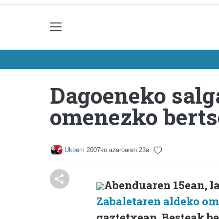
Dagoeneko salga
omenezko bertso
Ukberri
2007ko azaroaren 23a
Abenduaren 15ean, l
Zabaletaren aldeko om
gaztetxean. Besteak be