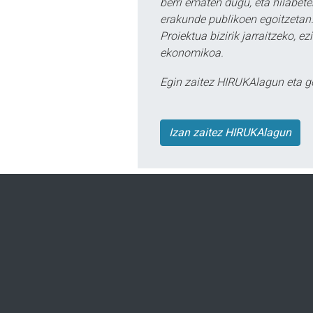
berri ematen dugu, eta hilabet
erakunde publikoen egoitzetan.
Proiektua bizirik jarraitzeko, 
ekonomikoa.
Egin zaitez HIRUKAlagun eta g
Izan zaitez HIRUKAlagun