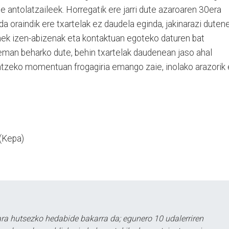
ute antolatzaileek. Horregatik ere jarri dute azaroaren 30era
a oraindik ere txartelak ez daudela eginda, jakinarazi duten
enek izen-abizenak eta kontaktuan egoteko daturen bat
eman beharko dute, behin txartelak daudenean jaso ahal
aintzeko momentuan frogagiria emango zaie, inolako arazorik
(Kepa)
a hutsezko hedabide bakarra da; egunero 10 udalerriren