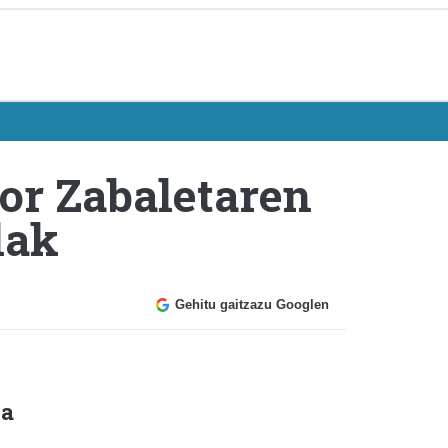
or Zabaletaren
lak
Gehitu gaitzazu Googlen
za