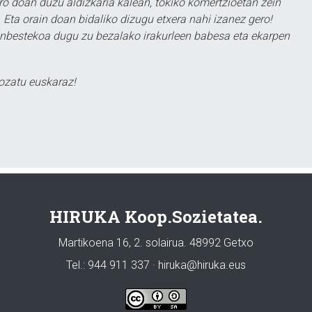
ero doan duzu aldizkaria kalean, tokiko komertzioetan zein
 Eta orain doan bidaliko dizugu etxera nahi izanez gero!
ezinbestekoa dugu zu bezalako irakurleen babesa eta ekarpen
ozatu euskaraz!
HIRUKA Koop.Sozietatea.
Martikoena 16, 2. solairua. 48992 Getxo
Tel.: 944 911 337 · hiruka@hiruka.eus