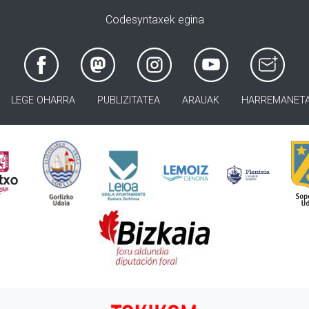
Codesyntaxek egina
LEGE OHARRA
PUBLIZITATEA
ARAUAK
HARREMANET