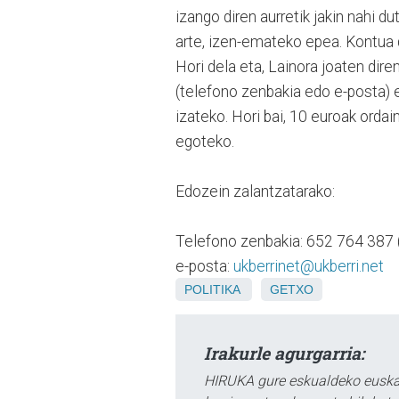
izango diren aurretik jakin nahi d
arte, izen-emateko epea. Kontua d
Hori dela eta, Lainora joaten dir
(telefono zenbakia edo e-posta) 
izateko. Hori bai, 10 euroak ord
egoteko.
Edozein zalantzatarako:
Telefono zenbakia: 652 764 387 
e-posta:
ukberrinet@ukberri.net
POLITIKA
GETXO
Irakurle agurgarria:
HIRUKA gure eskualdeko euskar