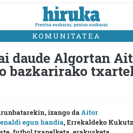
KOMUNITATEA
i daude Algortan Ait
 bazkarirako txarte
arunbatarekin, izango da
Aitor
enaldi egun handia
, Errekaldeko Kukut
ste, futbol txapelketa, erakusketa,