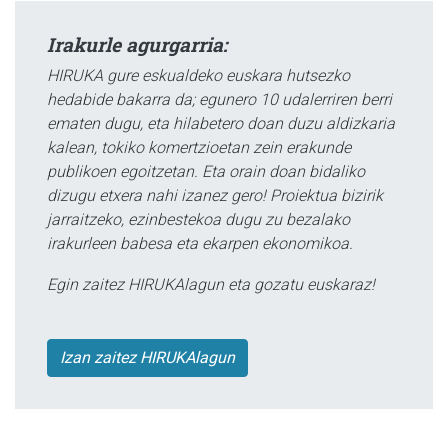
Irakurle agurgarria:
HIRUKA gure eskualdeko euskara hutsezko
hedabide bakarra da; egunero 10 udalerriren berri
ematen dugu, eta hilabetero doan duzu aldizkaria
kalean, tokiko komertzioetan zein erakunde
publikoen egoitzetan. Eta orain doan bidaliko
dizugu etxera nahi izanez gero! Proiektua bizirik
jarraitzeko, ezinbestekoa dugu zu bezalako
irakurleen babesa eta ekarpen ekonomikoa.
Egin zaitez HIRUKAlagun eta gozatu euskaraz!
Izan zaitez HIRUKAlagun