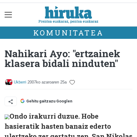
KOMUNITATEA
Nahikari Ayo: "ertzainek
klasera bidali ninduten"
Ukberri
2007ko azaroaren 25a
Gehitu gaitzazu Googlen
Ondo irakurri duzue. Hobe
hasieratik hasten banaiz ederto
ulertzeko zer gertatu zen. San Nikolas