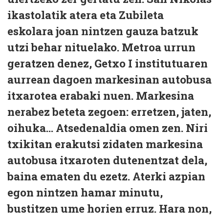
ikastolatik atera eta Zubileta
eskolara joan nintzen gauza batzuk
utzi behar nituelako. Metroa urrun
geratzen denez, Getxo I institutuaren
aurrean dagoen markesinan autobusa
itxarotea erabaki nuen. Markesina
nerabez beteta zegoen: erretzen, jaten,
oihuka... Atsedenaldia omen zen. Niri
txikitan erakutsi zidaten markesina
autobusa itxaroten dutenentzat dela,
baina ematen du ezetz. Aterki azpian
egon nintzen hamar minutu,
bustitzen ume horien erruz. Hara non,