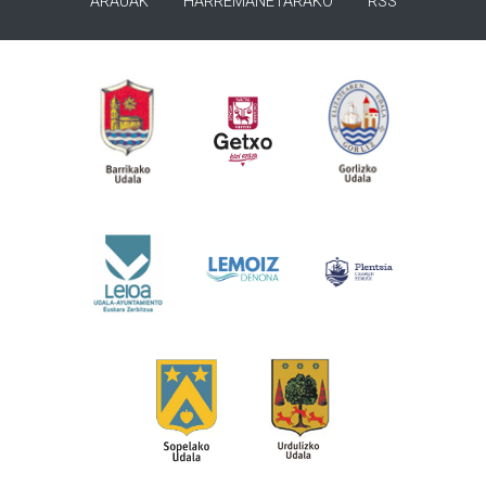
ARAUAK
HARREMANETARAKO
RSS