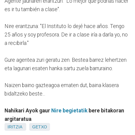
Agente jaunaren erantzun: "Lo mejor que podrías hacer
es ir tu también a clase".
Nire erantzuna: "El Instituto lo dejé hace años. Tengo
25 años y soy profesora. De ir a clase iría a darla yo, no
a recibirla."
Gure agentea zuri geratu zen. Bestea barrez lehertzen
eta lagunari esaten hanka sartu zuela barruraino.
Naizen baino gazteagoa ematen dut, baina klasera
bidaltzeko beste...
Nahikari Ayok gaur
Nire begietatik
bere bitakoran
argitaratua
.
IRITZIA
GETXO