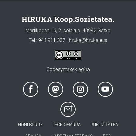
HIRUKA Koop.Sozietatea.
Martikoena 16, 2. solairua. 48992 Getxo
Tel.: 944 911 337 · hiruka@hiruka.eus
Codesyntaxek egina
HONI BURUZ
LEGE OHARRA
PUBLIZITATEA