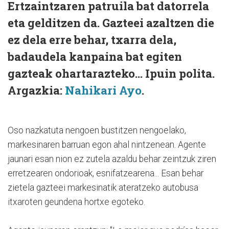
Ertzaintzaren patruila bat datorrela
eta gelditzen da. Gazteei azaltzen die
ez dela erre behar, txarra dela,
badaudela kanpaina bat egiten
gazteak ohartarazteko... Ipuin polita.
Argazkia:
Nahikari Ayo
.
Oso nazkatuta nengoen bustitzen nengoelako,
markesinaren barruan egon ahal nintzenean. Agente
jaunari esan nion ez zutela azaldu behar zeintzuk ziren
erretzearen ondorioak, esnifatzearena... Esan behar
zietela gazteei markesinatik ateratzeko autobusa
itxaroten geundena hortxe egoteko.