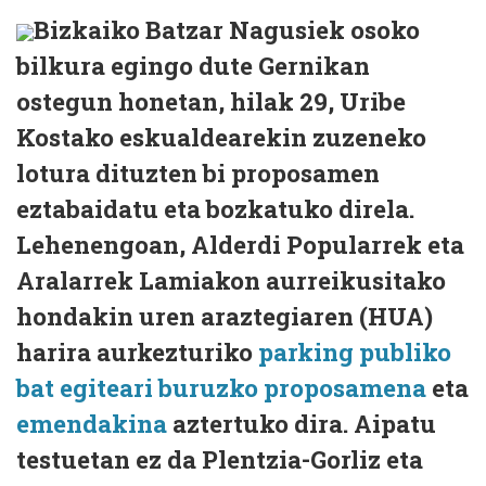
Bizkaiko Batzar Nagusiek osoko
bilkura egingo dute Gernikan
ostegun honetan, hilak 29, Uribe
Kostako eskualdearekin zuzeneko
lotura dituzten bi proposamen
eztabaidatu eta bozkatuko direla.
Lehenengoan, Alderdi Popularrek eta
Aralarrek Lamiakon aurreikusitako
hondakin uren araztegiaren (HUA)
harira aurkezturiko
parking publiko
bat egiteari buruzko proposamena
eta
emendakina
aztertuko dira. Aipatu
testuetan ez da Plentzia-Gorliz eta