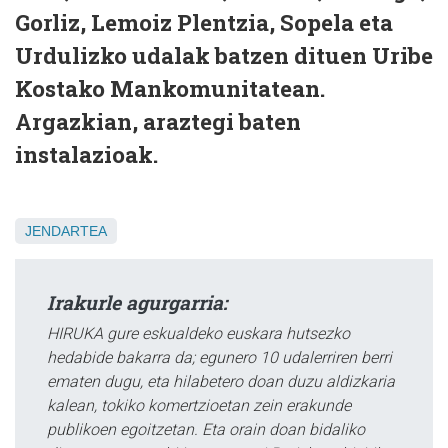
Gorliz, Lemoiz Plentzia, Sopela eta
Urdulizko udalak batzen dituen Uribe
Kostako Mankomunitatean.
Argazkian, araztegi baten
instalazioak.
JENDARTEA
Irakurle agurgarria:
HIRUKA gure eskualdeko euskara hutsezko
hedabide bakarra da; egunero 10 udalerriren berri
ematen dugu, eta hilabetero doan duzu aldizkaria
kalean, tokiko komertzioetan zein erakunde
publikoen egoitzetan. Eta orain doan bidaliko