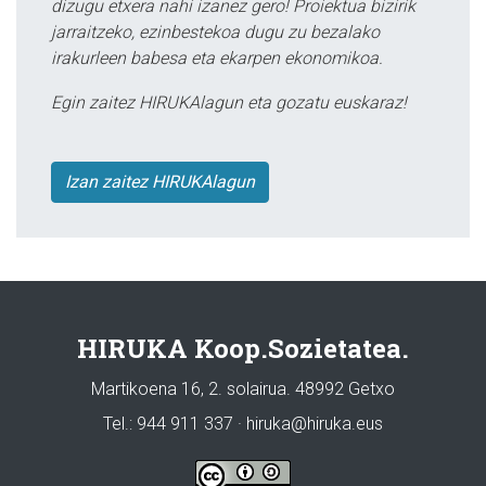
dizugu etxera nahi izanez gero! Proiektua bizirik
jarraitzeko, ezinbestekoa dugu zu bezalako
irakurleen babesa eta ekarpen ekonomikoa.
Egin zaitez HIRUKAlagun eta gozatu euskaraz!
Izan zaitez HIRUKAlagun
HIRUKA Koop.Sozietatea.
Martikoena 16, 2. solairua. 48992 Getxo
Tel.: 944 911 337 · hiruka@hiruka.eus