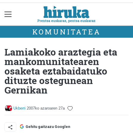
KOMUNITATEA
Lamiakoko araztegia eta
mankomunitatearen
osaketa eztabaidatuko
dituzte ostegunean
Gernikan
Ukberri
2007ko azaroaren 27a
Gehitu gaitzazu Googlen