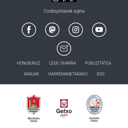
Codesyntaxek egina
HONI BURUZ
LEGE OHARRA
PUBLIZITATEA
ARAUAK
HARREMANETARAKO
RSS