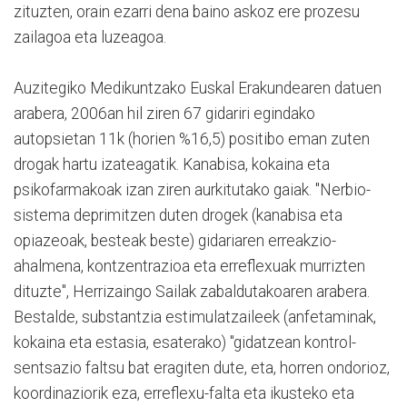
zituzten, orain ezarri dena baino askoz ere prozesu
zailagoa eta luzeagoa.
Auzitegiko Medikuntzako Euskal Erakundearen datuen
arabera, 2006an hil ziren 67 gidariri egindako
autopsietan 11k (horien %16,5) positibo eman zuten
drogak hartu izateagatik. Kanabisa, kokaina eta
psikofarmakoak izan ziren aurkitutako gaiak. "Nerbio-
sistema deprimitzen duten drogek (kanabisa eta
opiazeoak, besteak beste) gidariaren erreakzio-
ahalmena, kontzentrazioa eta erreflexuak murrizten
dituzte", Herrizaingo Sailak zabaldutakoaren arabera.
Bestalde, substantzia estimulatzaileek (anfetaminak,
kokaina eta estasia, esaterako) "gidatzean kontrol-
sentsazio faltsu bat eragiten dute, eta, horren ondorioz,
koordinaziorik eza, erreflexu-falta eta ikusteko eta