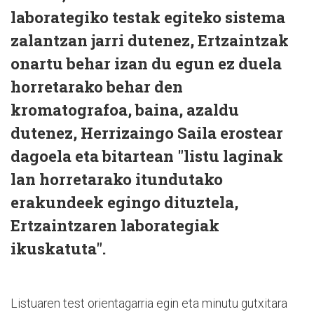
laborategiko testak egiteko sistema
zalantzan jarri dutenez, Ertzaintzak
onartu behar izan du egun ez duela
horretarako behar den
kromatografoa, baina, azaldu
dutenez, Herrizaingo Saila erostear
dagoela eta bitartean "listu laginak
lan horretarako itundutako
erakundeek egingo dituztela,
Ertzaintzaren laborategiak
ikuskatuta".
Listuaren test orientagarria egin eta minutu gutxitara