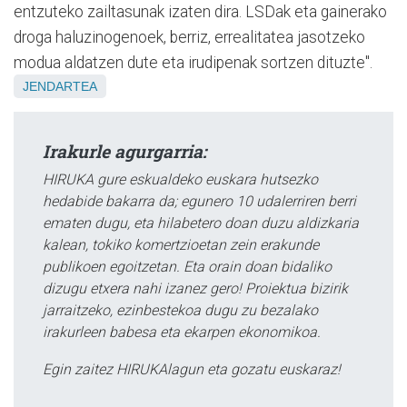
entzuteko zailtasunak izaten dira. LSDak eta gainerako
droga haluzinogenoek, berriz, errealitatea jasotzeko
modua aldatzen dute eta irudipenak sortzen dituzte".
JENDARTEA
Irakurle agurgarria:
HIRUKA gure eskualdeko euskara hutsezko
hedabide bakarra da; egunero 10 udalerriren berri
ematen dugu, eta hilabetero doan duzu aldizkaria
kalean, tokiko komertzioetan zein erakunde
publikoen egoitzetan. Eta orain doan bidaliko
dizugu etxera nahi izanez gero! Proiektua bizirik
jarraitzeko, ezinbestekoa dugu zu bezalako
irakurleen babesa eta ekarpen ekonomikoa.
Egin zaitez HIRUKAlagun eta gozatu euskaraz!