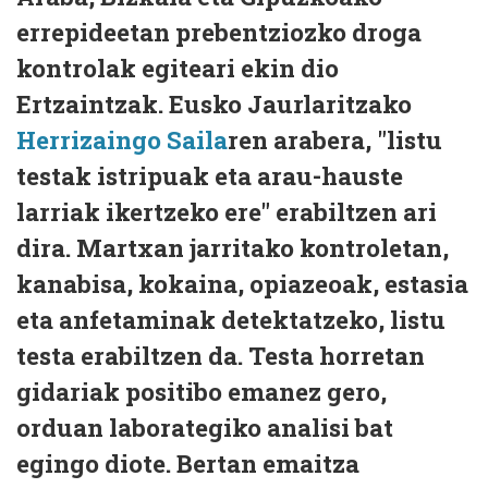
errepideetan prebentziozko droga
kontrolak egiteari ekin dio
Ertzaintzak. Eusko Jaurlaritzako
Herrizaingo Saila
ren arabera, "listu
testak istripuak eta arau-hauste
larriak ikertzeko ere" erabiltzen ari
dira. Martxan jarritako kontroletan,
kanabisa, kokaina, opiazeoak, estasia
eta anfetaminak detektatzeko, listu
testa erabiltzen da. Testa horretan
gidariak positibo emanez gero,
orduan laborategiko analisi bat
egingo diote. Bertan emaitza