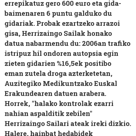
errepikatuz gero 600 euro eta gida-
baimenaren 6 puntu galduko du
gidariak. Probak ezartzeko arrazoi
gisa, Herrizaingo Sailak honako
datua nabarmendu du: 2006an trafiko
istripuz hil ondoren autopsia egin
zieten gidarien %16,5ek positibo
eman zutela droga azterketetan,
Auzitegiko Medikuntzako Euskal
Erakundearen datuen arabera.
Horrek, "halako kontrolak ezarri
nahian aspalditik zebilen"
Herrizaingo Sailari ateak ireki dizkio.
Halere, hainbat hedabidek