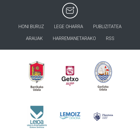
HONI BURUZ
LEGE OHARRA
PUBLIZITATEA
ARAUAK
HARREMANETARAKO
RSS