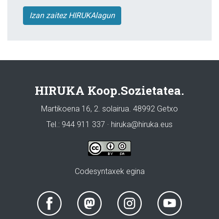
Izan zaitez HIRUKAlagun
HIRUKA Koop.Sozietatea.
Martikoena 16, 2. solairua. 48992 Getxo
Tel.: 944 911 337 · hiruka@hiruka.eus
Codesyntaxek egina