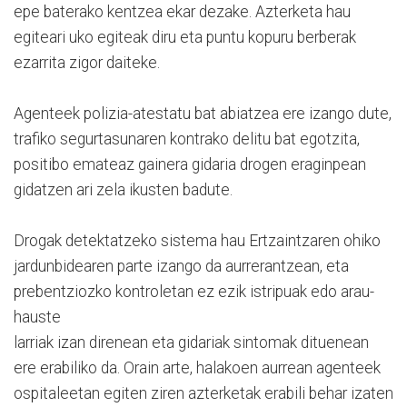
epe baterako kentzea ekar dezake. Azterketa hau
egiteari uko egiteak diru eta puntu kopuru berberak
ezarrita zigor daiteke.
Agenteek polizia-atestatu bat abiatzea ere izango dute,
trafiko segurtasunaren kontrako delitu bat egotzita,
positibo emateaz gainera gidaria drogen eraginpean
gidatzen ari zela ikusten badute.
Drogak detektatzeko sistema hau Ertzaintzaren ohiko
jardunbidearen parte izango da aurrerantzean, eta
prebentziozko kontroletan ez ezik istripuak edo arau-
hauste
larriak izan direnean eta gidariak sintomak dituenean
ere erabiliko da. Orain arte, halakoen aurrean agenteek
ospitaleetan egiten ziren azterketak erabili behar izaten