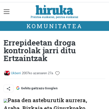
KOMUNITATEA
Errepideetan droga
kontrolak jarri ditu
Ertzaintzak
Ukberri
2007ko azaroaren 27a
Gehitu gaitzazu Googlen
Pasa den asteburutik aurrera,
Araba, Bizkaia eta Gipuzkoako