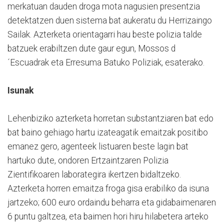
merkatuan dauden droga mota nagusien presentzia
detektatzen duen sistema bat aukeratu du Herrizaingo
Sailak. Azterketa orientagarri hau beste polizia talde
batzuek erabiltzen dute gaur egun, Mossos d
´Escuadrak eta Erresuma Batuko Poliziak, esaterako.
Isunak
Lehenbiziko azterketa horretan substantziaren bat edo
bat baino gehiago hartu izateagatik emaitzak positibo
emanez gero, agenteek listuaren beste lagin bat
hartuko dute, ondoren Ertzaintzaren Polizia
Zientifikoaren laborategira ikertzen bidaltzeko.
Azterketa horren emaitza froga gisa erabiliko da isuna
jartzeko; 600 euro ordaindu beharra eta gidabaimenaren
6 puntu galtzea, eta baimen hori hiru hilabetera arteko