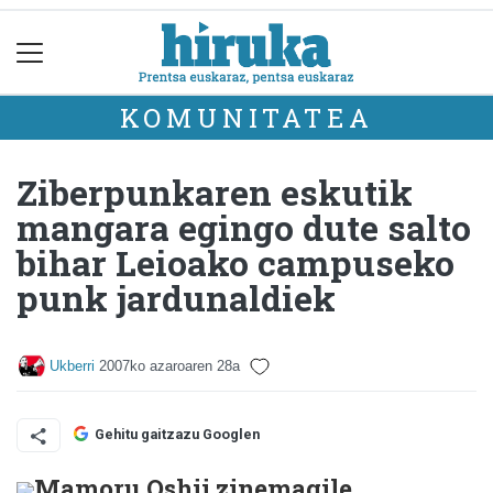
KOMUNITATEA
Ziberpunkaren eskutik
mangara egingo dute salto
bihar Leioako campuseko
punk jardunaldiek
Ukberri
2007ko azaroaren 28a
Gehitu gaitzazu Googlen
Mamoru Oshii zinemagile