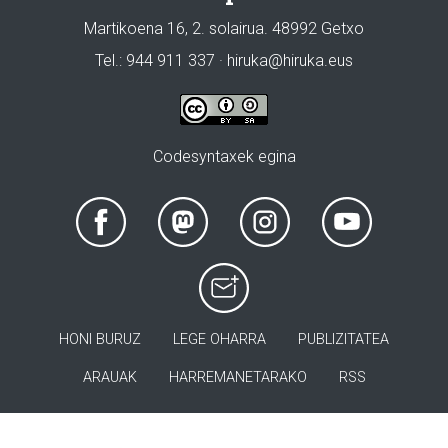
Martikoena 16, 2. solairua. 48992 Getxo
Tel.: 944 911 337 · hiruka@hiruka.eus
Codesyntaxek egina
HONI BURUZ
LEGE OHARRA
PUBLIZITATEA
ARAUAK
HARREMANETARAKO
RSS