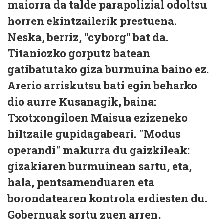
maiorra da talde parapolizial odoltsu
horren ekintzailerik prestuena.
Neska, berriz, "cyborg" bat da.
Titaniozko gorputz batean
gatibatutako giza burmuina baino ez.
Arerio arriskutsu bati egin beharko
dio aurre Kusanagik, baina:
Txotxongiloen Maisua ezizeneko
hiltzaile gupidagabeari. "Modus
operandi" makurra du gaizkileak:
gizakiaren burmuinean sartu, eta,
hala, pentsamenduaren eta
borondatearen kontrola erdiesten du.
Gobernuak sortu zuen arren,