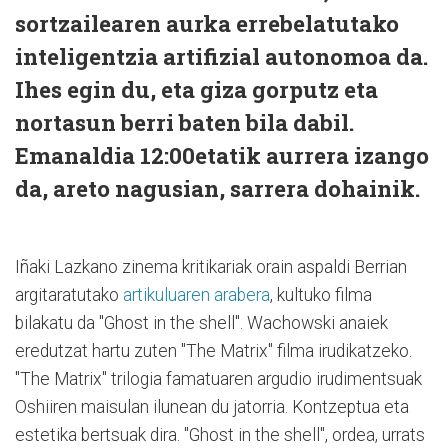
sortzailearen aurka errebelatutako
inteligentzia artifizial autonomoa da.
Ihes egin du, eta giza gorputz eta
nortasun berri baten bila dabil.
Emanaldia 12:00etatik aurrera izango
da, areto nagusian, sarrera dohainik.
Iñaki Lazkano zinema kritikariak orain aspaldi Berrian
argitaratutako
artikuluaren arabera
, kultuko filma
bilakatu da "Ghost in the shell". Wachowski anaiek
eredutzat hartu zuten "The Matrix" filma irudikatzeko.
"The Matrix" trilogia famatuaren argudio irudimentsuak
Oshiiren maisulan ilunean du jatorria. Kontzeptua eta
estetika bertsuak dira. "Ghost in the shell", ordea, urrats