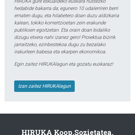
HIRUKA gure eskualdeko euskara hutsezko
hedabide bakarra da; egunero 10 udalerriren berri
ematen dugu, eta hilabetero doan duzu aldizkaria
kalean, tokiko komertzioetan zein erakunde
publikoen egoitzetan. Eta orain doan bidaliko
dizugu etxera nahi izanez gero! Proiektua bizirik
jarraitzeko, ezinbestekoa dugu zu bezalako
irakurleen babesa eta ekarpen ekonomikoa.
Egin zaitez HIRUKAlagun eta gozatu euskaraz!
Izan zaitez HIRUKAlagun
HIRUKA Koop.Sozietatea.