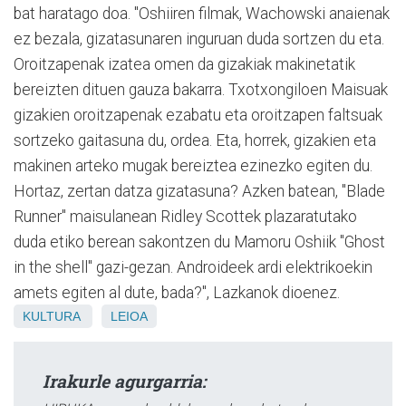
bat haratago doa. "Oshiiren filmak, Wachowski anaienak
ez bezala, gizatasunaren inguruan duda sortzen du eta.
Oroitzapenak izatea omen da gizakiak makinetatik
bereizten dituen gauza bakarra. Txotxongiloen Maisuak
gizakien oroitzapenak ezabatu eta oroitzapen faltsuak
sortzeko gaitasuna du, ordea. Eta, horrek, gizakien eta
makinen arteko mugak bereiztea ezinezko egiten du.
Hortaz, zertan datza gizatasuna? Azken batean, "Blade
Runner" maisulanean Ridley Scottek plazaratutako
duda etiko berean sakontzen du Mamoru Oshiik "Ghost
in the shell" gazi-gezan. Androideek ardi elektrikoekin
amets egiten al dute, bada?", Lazkanok dioenez.
KULTURA
LEIOA
Irakurle agurgarria: