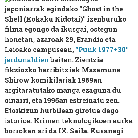
japoniarrak egindako "Ghost in the
Shell (Kokaku Kidotai)" izenburuko
filma egongo da ikusgai, ostegun
honetan, azaroak 29, Erandio eta
Leioako campusean,
"Punk 1977+30"
jardunaldien
baitan. Zientzia
fikziozko harribitxiak Masamune
Shirow komikilariak 1989an
argitaratutako manga ezaguna du
oinarri, eta 1995an estreinatu zen.
Etorkizun hurbilean girotua dago
istorioa. Krimen teknologikoen aurka
borrokan ari da IX. Saila. Kusanagi