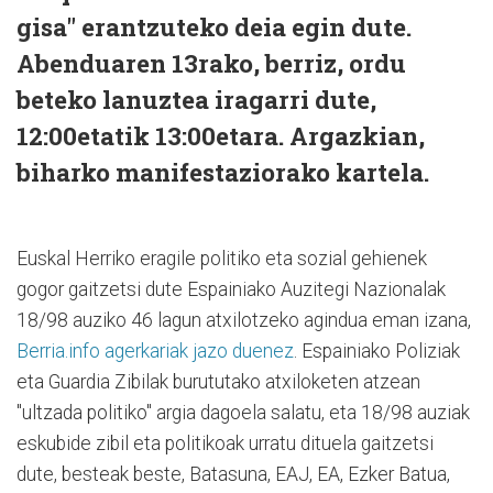
gisa" erantzuteko deia egin dute.
Abenduaren 13rako, berriz, ordu
beteko lanuztea iragarri dute,
12:00etatik 13:00etara. Argazkian,
biharko manifestaziorako kartela.
Euskal Herriko eragile politiko eta sozial gehienek
gogor gaitzetsi dute Espainiako Auzitegi Nazionalak
18/98 auziko 46 lagun atxilotzeko agindua eman izana,
Berria.info agerkariak jazo duenez
. Espainiako Poliziak
eta Guardia Zibilak burututako atxiloketen atzean
"ultzada politiko" argia dagoela salatu, eta 18/98 auziak
eskubide zibil eta politikoak urratu dituela gaitzetsi
dute, besteak beste, Batasuna, EAJ, EA, Ezker Batua,