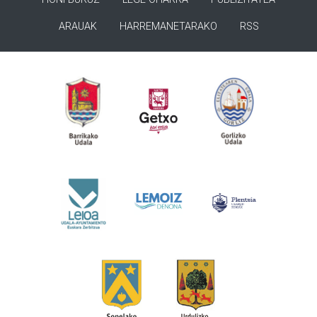
ARAUAK
HARREMANETARAKO
RSS