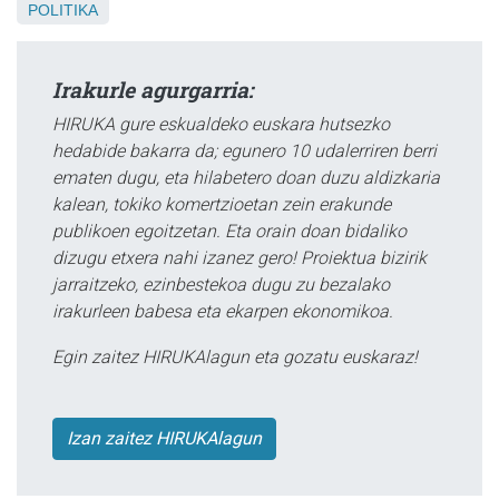
POLITIKA
Irakurle agurgarria:
HIRUKA gure eskualdeko euskara hutsezko
hedabide bakarra da; egunero 10 udalerriren berri
ematen dugu, eta hilabetero doan duzu aldizkaria
kalean, tokiko komertzioetan zein erakunde
publikoen egoitzetan. Eta orain doan bidaliko
dizugu etxera nahi izanez gero! Proiektua bizirik
jarraitzeko, ezinbestekoa dugu zu bezalako
irakurleen babesa eta ekarpen ekonomikoa.
Egin zaitez HIRUKAlagun eta gozatu euskaraz!
Izan zaitez HIRUKAlagun