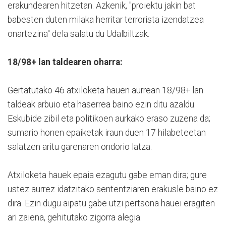
erakundearen hitzetan. Azkenik, "proiektu jakin bat
babesten duten milaka herritar terrorista izendatzea
onartezina" dela salatu du Udalbiltzak.
18/98+ lan taldearen oharra:
Gertatutako 46 atxiloketa hauen aurrean 18/98+ lan
taldeak arbuio eta haserrea baino ezin ditu azaldu.
Eskubide zibil eta politikoen aurkako eraso zuzena da;
sumario honen epaiketak iraun duen 17 hilabeteetan
salatzen aritu garenaren ondorio latza.
Atxiloketa hauek epaia ezagutu gabe eman dira; gure
ustez aurrez idatzitako sententziaren erakusle baino ez
dira. Ezin dugu aipatu gabe utzi pertsona hauei eragiten
ari zaiena, gehitutako zigorra alegia.