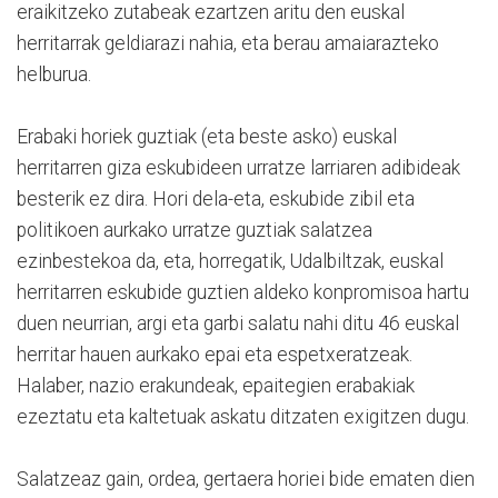
eraikitzeko zutabeak ezartzen aritu den euskal
herritarrak geldiarazi nahia, eta berau amaiarazteko
helburua.
Erabaki horiek guztiak (eta beste asko) euskal
herritarren giza eskubideen urratze larriaren adibideak
besterik ez dira. Hori dela-eta, eskubide zibil eta
politikoen aurkako urratze guztiak salatzea
ezinbestekoa da, eta, horregatik, Udalbiltzak, euskal
herritarren eskubide guztien aldeko konpromisoa hartu
duen neurrian, argi eta garbi salatu nahi ditu 46 euskal
herritar hauen aurkako epai eta espetxeratzeak.
Halaber, nazio erakundeak, epaitegien erabakiak
ezeztatu eta kaltetuak askatu ditzaten exigitzen dugu.
Salatzeaz gain, ordea, gertaera horiei bide ematen dien