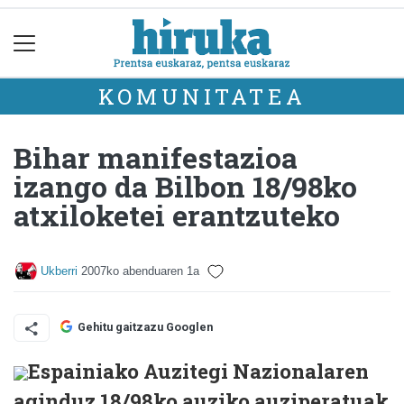
KOMUNITATEA
Bihar manifestazioa
izango da Bilbon 18/98ko
atxiloketei erantzuteko
Ukberri
2007ko abenduaren 1a
Gehitu gaitzazu Googlen
Espainiako Auzitegi Nazionalaren
aginduz 18/98ko auziko auziperatuak