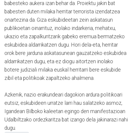
babesteko aukera izan behar da. Proiektu jakin bat
babesten duten milaka herritar terrorista izendatzea
onartezina da. Giza eskubideetan zein askatasun
publikoetan oinarrituz, inolako indarkeria, mehatxu,
ukazio eta zapalkuntzarik gabeko eremua bermatzeko
eskubidea aldarrikatzen dugu. Hori dela-eta, herritar
orok bere jarduna askatasunean gauzatzeko eskubidea
aldarrikatzen dugu, eta ez diogu aitortzen inolako
botere judiziali milaka euskal herritarri bere eskubide
zibil eta politikoak zapaltzeko ahalmena.
Azkenik, nazio erakundeari dagokion ardura politikoari
eutsiz, eskubideen urratze larri hau salatzeko asmoz,
Igandean Bilboko kaleetan egingo den manifestazioan
Udalbiltzako ordezkaritza bat izango dela jakinarazi nahi
dugu.