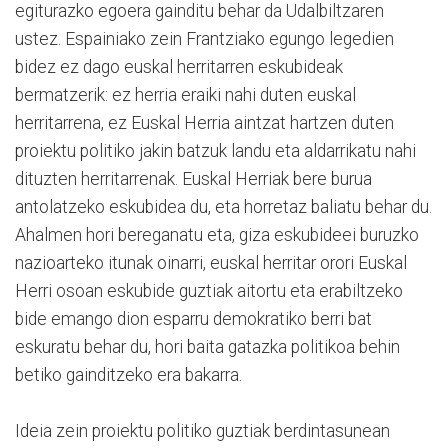
egiturazko egoera gainditu behar da Udalbiltzaren
ustez. Espainiako zein Frantziako egungo legedien
bidez ez dago euskal herritarren eskubideak
bermatzerik: ez herria eraiki nahi duten euskal
herritarrena, ez Euskal Herria aintzat hartzen duten
proiektu politiko jakin batzuk landu eta aldarrikatu nahi
dituzten herritarrenak. Euskal Herriak bere burua
antolatzeko eskubidea du, eta horretaz baliatu behar du.
Ahalmen hori bereganatu eta, giza eskubideei buruzko
nazioarteko itunak oinarri, euskal herritar orori Euskal
Herri osoan eskubide guztiak aitortu eta erabiltzeko
bide emango dion esparru demokratiko berri bat
eskuratu behar du, hori baita gatazka politikoa behin
betiko gainditzeko era bakarra.
Ideia zein proiektu politiko guztiak berdintasunean