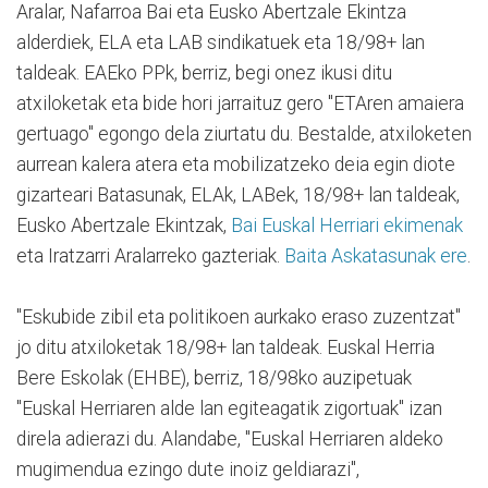
Aralar, Nafarroa Bai eta Eusko Abertzale Ekintza
alderdiek, ELA eta LAB sindikatuek eta 18/98+ lan
taldeak. EAEko PPk, berriz, begi onez ikusi ditu
atxiloketak eta bide hori jarraituz gero "ETAren amaiera
gertuago" egongo dela ziurtatu du. Bestalde, atxiloketen
aurrean kalera atera eta mobilizatzeko deia egin diote
gizarteari Batasunak, ELAk, LABek, 18/98+ lan taldeak,
Eusko Abertzale Ekintzak,
Bai Euskal Herriari ekimenak
eta Iratzarri Aralarreko gazteriak.
Baita Askatasunak ere
.
"Eskubide zibil eta politikoen aurkako eraso zuzentzat"
jo ditu atxiloketak 18/98+ lan taldeak. Euskal Herria
Bere Eskolak (EHBE), berriz, 18/98ko auzipetuak
"Euskal Herriaren alde lan egiteagatik zigortuak" izan
direla adierazi du. Alandabe, "Euskal Herriaren aldeko
mugimendua ezingo dute inoiz geldiarazi",