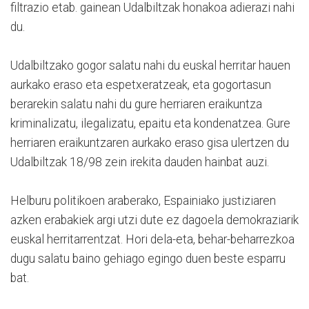
filtrazio etab. gainean Udalbiltzak honakoa adierazi nahi
du.
Udalbiltzako gogor salatu nahi du euskal herritar hauen
aurkako eraso eta espetxeratzeak, eta gogortasun
berarekin salatu nahi du gure herriaren eraikuntza
kriminalizatu, ilegalizatu, epaitu eta kondenatzea. Gure
herriaren eraikuntzaren aurkako eraso gisa ulertzen du
Udalbiltzak 18/98 zein irekita dauden hainbat auzi.
Helburu politikoen araberako, Espainiako justiziaren
azken erabakiek argi utzi dute ez dagoela demokraziarik
euskal herritarrentzat. Hori dela-eta, behar-beharrezkoa
dugu salatu baino gehiago egingo duen beste esparru
bat.