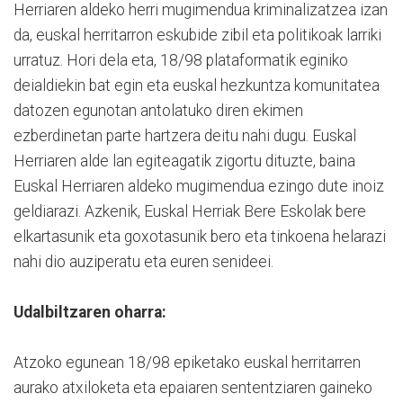
Herriaren aldeko herri mugimendua kriminalizatzea izan
da, euskal herritarron eskubide zibil eta politikoak larriki
urratuz. Hori dela eta, 18/98 plataformatik eginiko
deialdiekin bat egin eta euskal hezkuntza komunitatea
datozen egunotan antolatuko diren ekimen
ezberdinetan parte hartzera deitu nahi dugu. Euskal
Herriaren alde lan egiteagatik zigortu dituzte, baina
Euskal Herriaren aldeko mugimendua ezingo dute inoiz
geldiarazi. Azkenik, Euskal Herriak Bere Eskolak bere
elkartasunik eta goxotasunik bero eta tinkoena helarazi
nahi dio auziperatu eta euren senideei.
Udalbiltzaren oharra:
Atzoko egunean 18/98 epiketako euskal herritarren
aurako atxiloketa eta epaiaren sententziaren gaineko