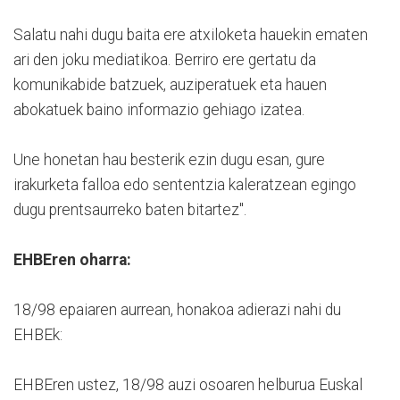
Salatu nahi dugu baita ere atxiloketa hauekin ematen
ari den joku mediatikoa. Berriro ere gertatu da
komunikabide batzuek, auziperatuek eta hauen
abokatuek baino informazio gehiago izatea.
Une honetan hau besterik ezin dugu esan, gure
irakurketa falloa edo sententzia kaleratzean egingo
dugu prentsaurreko baten bitartez".
EHBEren oharra:
18/98 epaiaren aurrean, honakoa adierazi nahi du
EHBEk:
EHBEren ustez, 18/98 auzi osoaren helburua Euskal