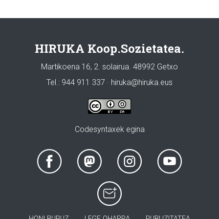
HIRUKA Koop.Sozietatea.
Martikoena 16, 2. solairua. 48992 Getxo
Tel.: 944 911 337 · hiruka@hiruka.eus
Codesyntaxek egina
HONI BURUZ
LEGE OHARRA
PUBLIZITATEA