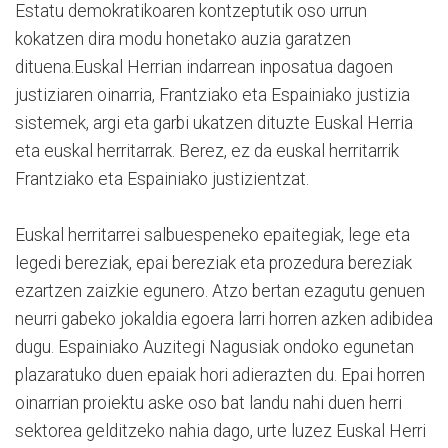
Estatu demokratikoaren kontzeptutik oso urrun
kokatzen dira modu honetako auzia garatzen
dituena.Euskal Herrian indarrean inposatua dagoen
justiziaren oinarria, Frantziako eta Espainiako justizia
sistemek, argi eta garbi ukatzen dituzte Euskal Herria
eta euskal herritarrak. Berez, ez da euskal herritarrik
Frantziako eta Espainiako justizientzat.
Euskal herritarrei salbuespeneko epaitegiak, lege eta
legedi bereziak, epai bereziak eta prozedura bereziak
ezartzen zaizkie egunero. Atzo bertan ezagutu genuen
neurri gabeko jokaldia egoera larri horren azken adibidea
dugu. Espainiako Auzitegi Nagusiak ondoko egunetan
plazaratuko duen epaiak hori adierazten du. Epai horren
oinarrian proiektu aske oso bat landu nahi duen herri
sektorea gelditzeko nahia dago, urte luzez Euskal Herri