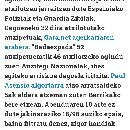
atxilotzen jarraitzen dute Espainiako
Poliziak eta Guardia Zibilak.
Dagoeneko 32 dira atxilotutako
auzipetuak,
Gara.net agerkariaren
arabera
. "Badaezpada" 52
auzipetuetatik 46 atxilotzeko agindu
zuen Auzitegi Nazionalak, ihes
egiteko arriskua dagoela iritzita.
Paul
Asensio algortarra
atzo arratsaldeko
5ak aldera atzeman zuten Barrikako
bere etxean. Abenduaren 10 arte ez
dute jakinaraziko 18/98 auziko epaia,
baina filtratu denez, zigor handiak