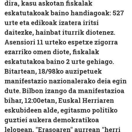
dira, kasu askotan fiskalak
eskatutakoak baino handiagoak: 527
urte eta edikoak izatera iritsi
daitezke, hainbat iturrik diotenez.
Asensiori 11 urteko espetxe zigorra
ezarriko omen diote, fiskalak
eskatutakoa baino 2 urte gehiago.
Bitartean, 18/98ko auzipetuek
manifestazio nazionalerako deia egin
dute. Bilbon izango da manifestazioa
bihar, 12:00etan, Euskal Herriaren
eskubideen alde, egitasmo politiko
guztiei aukera demokratikoa
lelopean. "Erasoaren" aurrean "herri