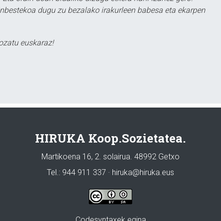
ezinbestekoa dugu zu bezalako irakurleen babesa eta ekarpen
ozatu euskaraz!
HIRUKA Koop.Sozietatea.
Martikoena 16, 2. solairua. 48992 Getxo
Tel.: 944 911 337 · hiruka@hiruka.eus
Codesyntaxek egina