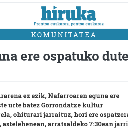
KOMUNITATEA
na ere ospatuko dute
arena ez ezik, Nafarroaren eguna ere
te urte batez Gorrondatxe kultur
la, ohiturari jarraituz, hori ere ospatzer
, astelehenean, arratsaldeko 7:30ean jarri