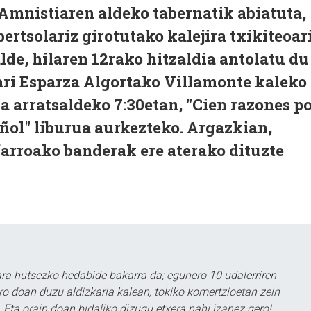
Amnistiaren aldeko tabernatik abiatuta,
bertsolariz girotutako kalejira txikiteoar
lde, hilaren 12rako hitzaldia antolatu du
ri Esparza Algortako Villamonte kaleko
a arratsaldeko 7:30etan, "Cien razones p
añol" liburua aurkezteko. Argazkian,
arroako banderak ere aterako dituzte
a hutsezko hedabide bakarra da; egunero 10 udalerriren
ero doan duzu aldizkaria kalean, tokiko komertzioetan zein
 Eta orain doan bidaliko dizugu etxera nahi izanez gero!