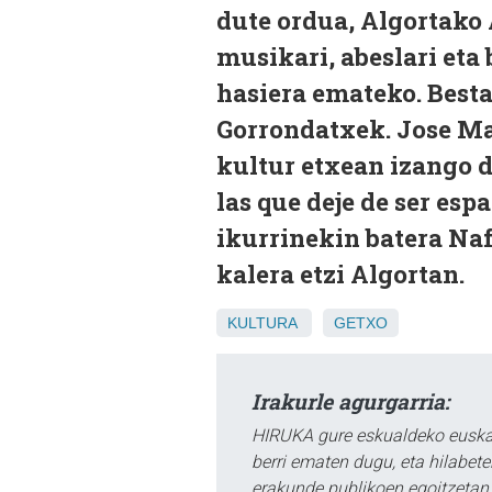
dute ordua, Algortako 
musikari, abeslari eta 
hasiera emateko. Besta
Gorrondatxek. Jose Ma
kultur etxean izango d
las que deje de ser esp
ikurrinekin batera Naf
kalera etzi Algortan.
KULTURA
GETXO
Irakurle agurgarria:
HIRUKA gure eskualdeko euskar
berri ematen dugu, eta hilabet
erakunde publikoen egoitzetan.