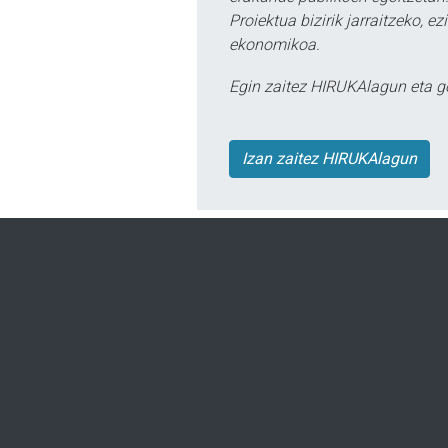
Proiektua bizirik jarraitzeko, 
ekonomikoa.
Egin zaitez HIRUKAlagun eta g
Izan zaitez HIRUKAlagun