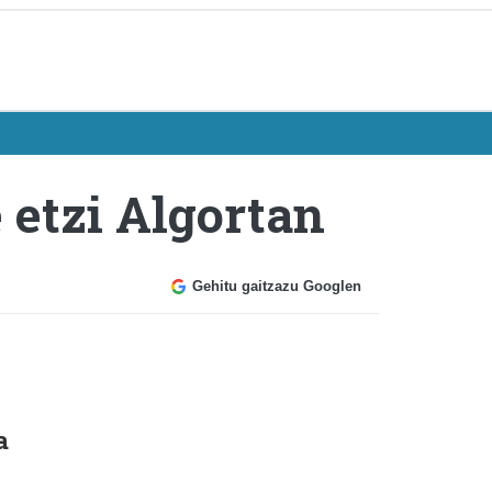
 etzi Algortan
Gehitu gaitzazu Googlen
a