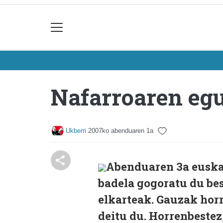
Nafarroaren egu
Ukberri
2007ko abenduaren 1a
Abenduaren 3a euskar
badela gogoratu du bes
elkarteak. Gauzak horre
deitu du. Horrenbestez