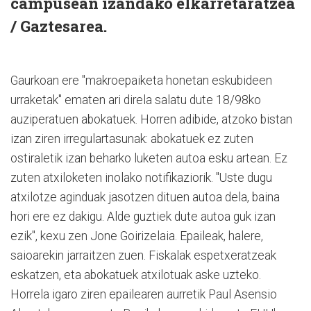
campusean izandako elkarretaratzea
/ Gaztesarea.
Gaurkoan ere "makroepaiketa honetan eskubideen
urraketak" ematen ari direla salatu dute 18/98ko
auziperatuen abokatuek. Horren adibide, atzoko bistan
izan ziren irregulartasunak: abokatuek ez zuten
ostiraletik izan beharko luketen autoa esku artean. Ez
zuten atxiloketen inolako notifikaziorik. "Uste dugu
atxilotze aginduak jasotzen dituen autoa dela, baina
hori ere ez dakigu. Alde guztiek dute autoa guk izan
ezik", kexu zen Jone Goirizelaia. Epaileak, halere,
saioarekin jarraitzen zuen. Fiskalak espetxeratzeak
eskatzen, eta abokatuek atxilotuak aske uzteko.
Horrela igaro ziren epailearen aurretik Paul Asensio