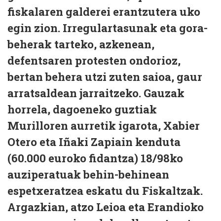
fiskalaren galderei erantzutera uko
egin zion. Irregulartasunak eta gora-
beherak tarteko, azkenean,
defentsaren protesten ondorioz,
bertan behera utzi zuten saioa, gaur
arratsaldean jarraitzeko. Gauzak
horrela, dagoeneko guztiak
Murilloren aurretik igarota, Xabier
Otero eta Iñaki Zapiain kenduta
(60.000 euroko fidantza) 18/98ko
auziperatuak behin-behinean
espetxeratzea eskatu du Fiskaltzak.
Argazkian, atzo Leioa eta Erandioko