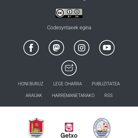
Codesyntaxek egina
HONI BURUZ
LEGE OHARRA
PUBLIZITATEA
ARAUAK
HARREMANETARAKO
RSS