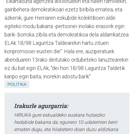
"Elkartasuna agertzea atxilotuekin eta haien familiekin;
gainbehera demokratikoari ezetz biribila ematea; eta
azkenik, gure Herriaren eskubide kolektiboen alde
egiteko modu bakarra -pertsonei inolako erasorik egin
barik- borroka zibila eta demokratikoa dela aldarrikatzea.
ELAk 18/98 Laguntza Taldearekin hartu zituen
konpromisoei eusten die". Hala ere, auziperatuek
abenduaren 13rako deitutako ordubeteko lanuztearekin
ez du bat egin ELAk, "dei hori 18/98 Laguntza Taldetik
kanpo egin baita, inorekin adostu barik".
POLITIKA
Irakurle agurgarria:
HIRUKA gure eskualdeko euskara hutsezko
hedabide bakarra da; egunero 10 udalerriren berri
ematen dugu, eta hilabetero doan duzu aldizkaria