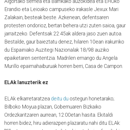
Algortako semea eta Barrikako auzokidea eta EHUko
Erandio eta Leioako campuseko irakasle Jexux Mari
Zalakain, besteak beste. Azkenean, defentsaren
protesten ondorioz, bertan behera utzi zuten saioa, gaur
jarraitzeko. Defentsak 22:45ak aldera jaso zuen autoa.
Bestalde, gaur baieztatu denez, hilaren 10ean irakurriko
du Espainiako Auzitegi Nazionalak 18/98 auziko
epaiketaren sententzia. Madrilen emango du Angela
Murillo epaimahaiburuak horren berri, Casa de Campon.
ELAk lanuzterik ez
ELAk elkarretaratzea
deitu du
ostegun honetarako;
Bilboko Moyua plazan, Gobernuaren Bizkaiko
Ordezkaritzaren aurrean, 12:00etan hasita. Ekitaldi
horren bidez, hiru adierazpen plazaratu nahi ditu ELAk: