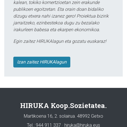
kalean, tokiko komertzioetan zein erakunde
publikoen egoitzetan. Eta orain doan bidaliko
dizugu etxera nahi izanez gero! Proiektua bizirik
jarraitzeko, ezinbestekoa dugu zu bezalako
irakurleen babesa eta ekarpen ekonomikoa.
Egin zaitez HIRUKAlagun eta gozatu euskaraz!
Izan zaitez HIRUKAlagun
HIRUKA Koop.Sozietatea.
Martikoena 16, 2. solairua. 48992 Getxo
Tel.: 944 911 337 · hiruka@hiruka.eus