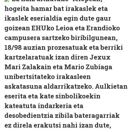
hogeita hamar bat irakaslek eta
ikaslek eserialdia egin dute gaur
goizean EHUko Leioa eta Erandioko
campusera sartzeko biribilgunean,
18/98 auzian prozesatuak eta berriki
kartzelaratuak izan diren Jexux
Mari Zalakain eta Mario Zubiaga
unibertsitateko irakasleen
askatasuna aldarrikatzeko. Aulkietan
eserita eta kate sinbolikoekin
kateatuta indarkeria eta
desobedientzia zibila bateragarriak
ez direla erakutsi nahi izan dute,