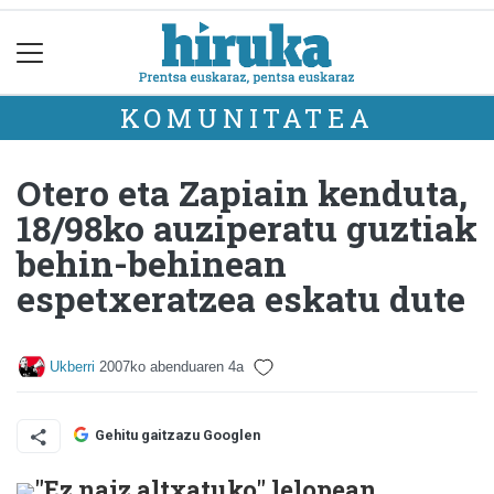
KOMUNITATEA
Otero eta Zapiain kenduta,
18/98ko auziperatu guztiak
behin-behinean
espetxeratzea eskatu dute
Ukberri
2007ko abenduaren 4a
Gehitu gaitzazu Googlen
"Ez naiz altxatuko" lelopean,