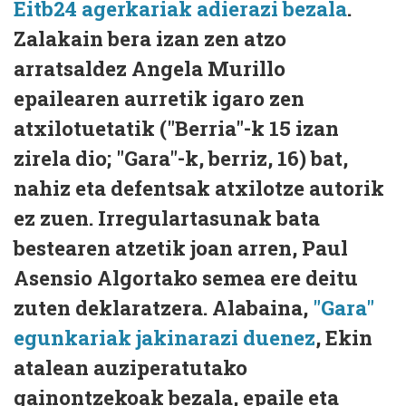
Eitb24 agerkariak adierazi bezala
.
Zalakain bera izan zen atzo
arratsaldez Angela Murillo
epailearen aurretik igaro zen
atxilotuetatik ("Berria"-k 15 izan
zirela dio; "Gara"-k, berriz, 16) bat,
nahiz eta defentsak atxilotze autorik
ez zuen. Irregulartasunak bata
bestearen atzetik joan arren, Paul
Asensio Algortako semea ere deitu
zuten deklaratzera. Alabaina,
"Gara"
egunkariak jakinarazi duenez
, Ekin
atalean auziperatutako
gainontzekoak bezala, epaile eta