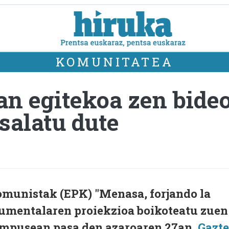
KOMUNITATEA
n egitekoa zen bideo
salatu dute
omunistak (EPK) "Menasa, forjando la
umentalaren proiekzioa boikoteatu zuen
ampusean pasa den azaroaren 27an,
Gazte