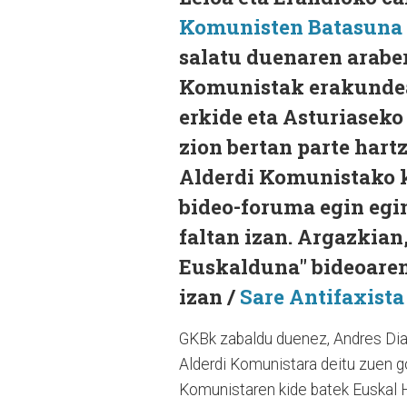
Komunisten Batasuna
salatu duenaren arabe
Komunistak erakundea
erkide eta Asturiasek
zion bertan parte har
Alderdi Komunistako ki
bideo-foruma egin egi
faltan izan. Argazkian
Euskalduna" bideoaren 
izan /
Sare Antifaxista
GKBk zabaldu duenez, Andres Dia
Alderdi Komunistara deitu zuen go
Komunistaren kide batek Euskal 