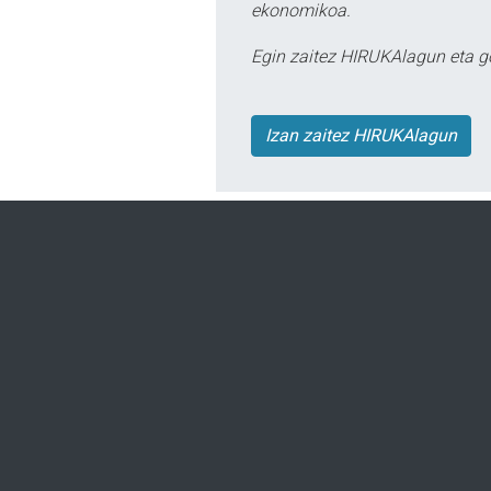
ekonomikoa.
Egin zaitez HIRUKAlagun eta g
Izan zaitez HIRUKAlagun