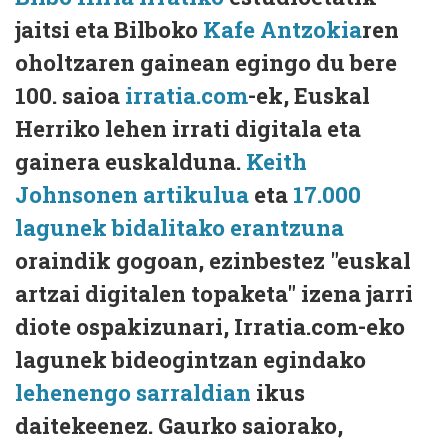
jaitsi eta Bilboko
Kafe Antzokia
ren
oholtzaren gainean egingo du bere
100. saioa
irratia.com
-ek, Euskal
Herriko lehen irrati digitala eta
gainera euskalduna.
Keith
Johnsonen artikulua
eta
17.000
lagunek bidalitako erantzuna
oraindik gogoan, ezinbestez "euskal
artzai digitalen topaketa" izena jarri
diote ospakizunari, Irratia.com-eko
lagunek bideogintzan egindako
lehenengo sarraldian
ikus
daitekeenez. Gaurko saiorako,