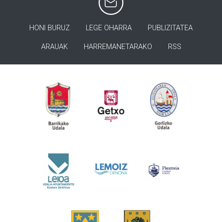
HONI BURUZ
LEGE OHARRA
PUBLIZITATEA
ARAUAK
HARREMANETARAKO
RSS