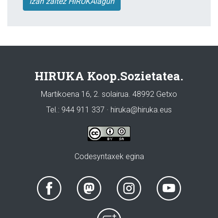
Izan zaitez HIRUKAlagun
HIRUKA Koop.Sozietatea.
Martikoena 16, 2. solairua. 48992 Getxo
Tel.: 944 911 337 · hiruka@hiruka.eus
Codesyntaxek egina