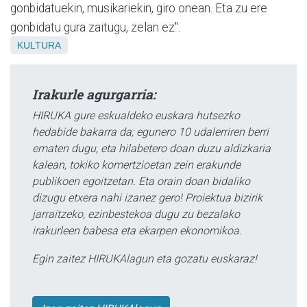
gonbidatuekin, musikariekin, giro onean. Eta zu ere
gonbidatu gura zaitugu, zelan ez".
KULTURA
Irakurle agurgarria:
HIRUKA gure eskualdeko euskara hutsezko
hedabide bakarra da; egunero 10 udalerriren berri
ematen dugu, eta hilabetero doan duzu aldizkaria
kalean, tokiko komertzioetan zein erakunde
publikoen egoitzetan. Eta orain doan bidaliko
dizugu etxera nahi izanez gero! Proiektua bizirik
jarraitzeko, ezinbestekoa dugu zu bezalako
irakurleen babesa eta ekarpen ekonomikoa.
Egin zaitez HIRUKAlagun eta gozatu euskaraz!