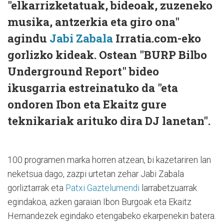
"elkarrizketatuak, bideoak, zuzeneko
musika, antzerkia eta giro ona"
agindu
Jabi Zabala
Irratia.com-eko
gorlizko kideak. Ostean "BURP Bilbo
Underground Report" bideo
ikusgarria estreinatuko da "eta
ondoren Ibon eta Ekaitz gure
teknikariak arituko dira DJ lanetan".
100 programen marka horren atzean, bi kazetariren lan
neketsua dago, zazpi urtetan zehar Jabi Zabala
gorliztarrak eta
Patxi Gaztelumendi
larrabetzuarrak
egindakoa, azken garaian Ibon Burgoak eta Ekaitz
Hernandezek egindako etengabeko ekarpenekin batera.