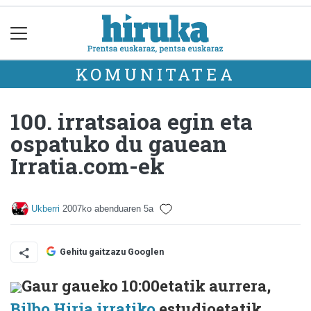
KOMUNITATEA
100. irratsaioa egin eta
ospatuko du gauean
Irratia.com-ek
Ukberri
2007ko abenduaren 5a
Gehitu gaitzazu Googlen
Gaur gaueko 10:00etatik aurrera,
Bilbo Hiria irratiko
estudioetatik