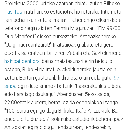
Proiektua 2000. urteko azaroan abiatu zuten Bilboko
Tas Tas
irrati libreko estudiotik, horretarako Interneta
jarri behar izan zutela irratian. Lehenengo elkarrizketa
telefonoz egin zioten Fermin Muguruzari, "FM 99/00
Dub Manifest" diskoa aurkezteko. Asteazkeneroko
"Jalgi hadi dantzarat!" Irratsaioak grabatu eta gero
etxetik sareratzen ibili ziren Zabala eta Gaztelumendi
hainbat denbora
, baina maiztasunari ezin heldu ibili
ostean, Bilbo Hiria irrati euskaldunerako jauzia egin
zuten. Bertan gustura ibili dira eta orain dela gutxi
97.
saioa
egin dute animoz beterik: "hasierako ilusio bera
edo handiago daukagu". Abenduaren 5eko saioa,
22:00etatik aurrera, beraz, ez da edonolakoa izango:
"100. saioa egingo dugu Bilboko Kafe Antzokitik. Bai,
ondo ulertu duzue, 7. solairuko estudiotik behera goaz.
Antzokian egingo dugu, jendaurrean, jendearekin,