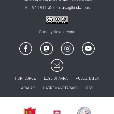
Tel.: 944 911 337 · hiruka@hiruka.eus
Codesyntaxek egina
HONI BURUZ
LEGE OHARRA
PUBLIZITATEA
ARAUAK
HARREMANETARAKO
RSS