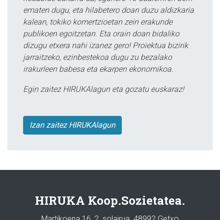
ematen dugu, eta hilabetero doan duzu aldizkaria
kalean, tokiko komertzioetan zein erakunde
publikoen egoitzetan. Eta orain doan bidaliko
dizugu etxera nahi izanez gero! Proiektua bizirik
jarraitzeko, ezinbestekoa dugu zu bezalako
irakurleen babesa eta ekarpen ekonomikoa.
Egin zaitez HIRUKAlagun eta gozatu euskaraz!
Izan zaitez HIRUKAlagun
HIRUKA Koop.Sozietatea.
Martikoena 16, 2. solairua. 48992 Getxo