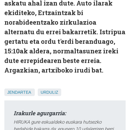
askatu ahal izan dute. Auto ilarak
ekiditeko, Ertzaintzak bi
norabideentzako zirkulazioa
alternatu du errei bakarretik. Istripua
gertatu eta ordu t'erdi beranduago,
15:10ak aldera, normaltasunez ireki
dute errepidearen beste erreia.
Argazkian, artxiboko irudi bat.
JENDARTEA
URDULIZ
Irakurle agurgarria:
HIRUKA gure eskualdeko euskara hutsezko
hedabide bakarra da; egunero 10 udalerriren berri