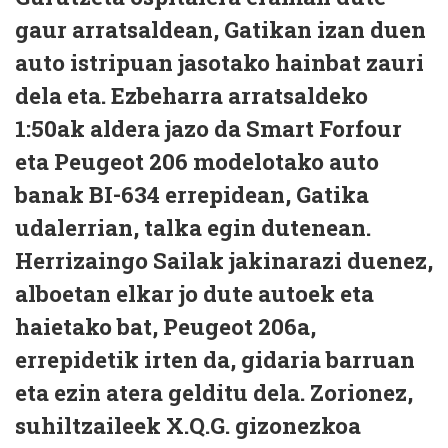
gaur arratsaldean, Gatikan izan duen
auto istripuan jasotako hainbat zauri
dela eta. Ezbeharra arratsaldeko
1:50ak aldera jazo da Smart Forfour
eta Peugeot 206 modelotako auto
banak BI-634 errepidean, Gatika
udalerrian, talka egin dutenean.
Herrizaingo Sailak jakinarazi duenez,
alboetan elkar jo dute autoek eta
haietako bat, Peugeot 206a,
errepidetik irten da, gidaria barruan
eta ezin atera gelditu dela. Zorionez,
suhiltzaileek X.Q.G. gizonezkoa