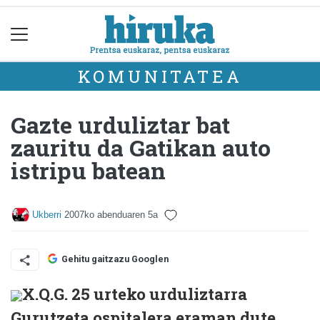
KOMUNITATEA
Gazte urduliztar bat
zauritu da Gatikan auto
istripu batean
Ukberri
2007ko abenduaren 5a
Gehitu gaitzazu Googlen
X.Q.G. 25 urteko urduliztarra
Gurutzeta ospitalera eraman dute