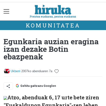
KOMUNITATEA
Egunkaria auzian eragina
izan dezake Botin
ebazpenak
Ukberri
2007ko abenduaren 7a
Gehitu gaitzazu Googlen
Atzo, abenduak 6, 17 urte bete ziren
"Euskaldunon Egunkaria"-ren lehen