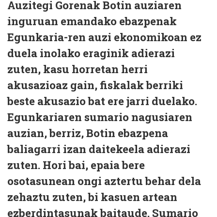
Auzitegi Gorenak Botin auziaren
inguruan emandako ebazpenak
Egunkaria-ren auzi ekonomikoan ez
duela inolako eraginik adierazi
zuten, kasu horretan herri
akusazioaz gain, fiskalak berriki
beste akusazio bat ere jarri duelako.
Egunkariaren sumario nagusiaren
auzian, berriz, Botin ebazpena
baliagarri izan daitekeela adierazi
zuten. Hori bai, epaia bere
osotasunean ongi aztertu behar dela
zehaztu zuten, bi kasuen artean
ezberdintasunak baitaude. Sumario