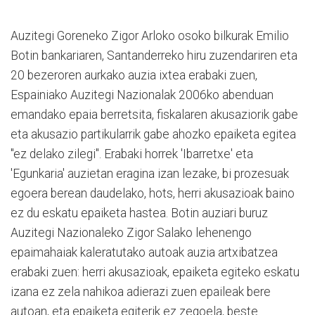
Auzitegi Goreneko Zigor Arloko osoko bilkurak Emilio
Botin bankariaren, Santanderreko hiru zuzendariren eta
20 bezeroren aurkako auzia ixtea erabaki zuen,
Espainiako Auzitegi Nazionalak 2006ko abenduan
emandako epaia berretsita, fiskalaren akusaziorik gabe
eta akusazio partikularrik gabe ahozko epaiketa egitea
"ez delako zilegi". Erabaki horrek 'Ibarretxe' eta
'Egunkaria' auzietan eragina izan lezake, bi prozesuak
egoera berean daudelako, hots, herri akusazioak baino
ez du eskatu epaiketa hastea. Botin auziari buruz
Auzitegi Nazionaleko Zigor Salako lehenengo
epaimahaiak kaleratutako autoak auzia artxibatzea
erabaki zuen: herri akusazioak, epaiketa egiteko eskatu
izana ez zela nahikoa adierazi zuen epaileak bere
autoan, eta epaiketa egiterik ez zegoela, beste