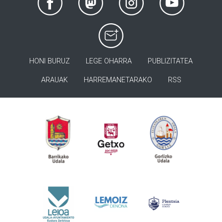
HONI BURUZ
LEGE OHARRA
PUBLIZITATEA
ARAUAK
HARREMANETARAKO
RSS