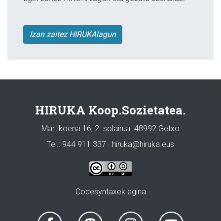
Izan zaitez HIRUKAlagun
HIRUKA Koop.Sozietatea.
Martikoena 16, 2. solairua. 48992 Getxo
Tel.: 944 911 337 · hiruka@hiruka.eus
Codesyntaxek egina