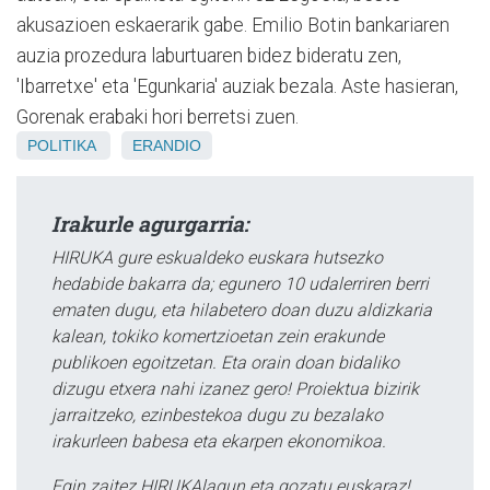
akusazioen eskaerarik gabe. Emilio Botin bankariaren
auzia prozedura laburtuaren bidez bideratu zen,
'Ibarretxe' eta 'Egunkaria' auziak bezala. Aste hasieran,
Gorenak erabaki hori berretsi zuen.
POLITIKA
ERANDIO
Irakurle agurgarria:
HIRUKA gure eskualdeko euskara hutsezko
hedabide bakarra da; egunero 10 udalerriren berri
ematen dugu, eta hilabetero doan duzu aldizkaria
kalean, tokiko komertzioetan zein erakunde
publikoen egoitzetan. Eta orain doan bidaliko
dizugu etxera nahi izanez gero! Proiektua bizirik
jarraitzeko, ezinbestekoa dugu zu bezalako
irakurleen babesa eta ekarpen ekonomikoa.
Egin zaitez HIRUKAlagun eta gozatu euskaraz!