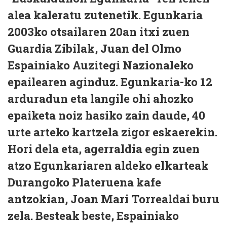
alea kaleratu zutenetik. Egunkaria
2003ko otsailaren 20an itxi zuen
Guardia Zibilak, Juan del Olmo
Espainiako Auzitegi Nazionaleko
epailearen aginduz. Egunkaria-ko 12
arduradun eta langile ohi ahozko
epaiketa noiz hasiko zain daude, 40
urte arteko kartzela zigor eskaerekin.
Hori dela eta, agerraldia egin zuen
atzo Egunkariaren aldeko elkarteak
Durangoko Plateruena kafe
antzokian, Joan Mari Torrealdai buru
zela. Besteak beste, Espainiako