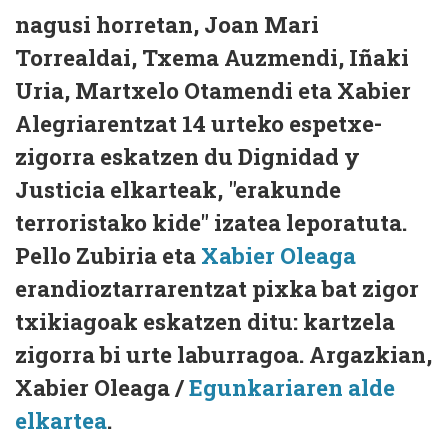
nagusi horretan, Joan Mari
Torrealdai, Txema Auzmendi, Iñaki
Uria, Martxelo Otamendi eta Xabier
Alegriarentzat 14 urteko espetxe-
zigorra eskatzen du Dignidad y
Justicia elkarteak, "erakunde
terroristako kide" izatea leporatuta.
Pello Zubiria eta
Xabier Oleaga
erandioztarrarentzat pixka bat zigor
txikiagoak eskatzen ditu: kartzela
zigorra bi urte laburragoa. Argazkian,
Xabier Oleaga /
Egunkariaren alde
elkartea
.