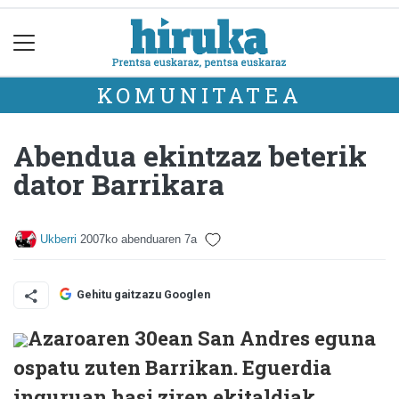
KOMUNITATEA
Abendua ekintzaz beterik
dator Barrikara
Ukberri
2007ko abenduaren 7a
Gehitu gaitzazu Googlen
Azaroaren 30ean San Andres eguna
ospatu zuten Barrikan. Eguerdia
inguruan hasi ziren ekitaldiak