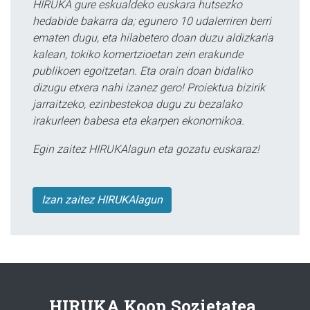
HIRUKA gure eskualdeko euskara hutsezko
hedabide bakarra da; egunero 10 udalerriren berri
ematen dugu, eta hilabetero doan duzu aldizkaria
kalean, tokiko komertzioetan zein erakunde
publikoen egoitzetan. Eta orain doan bidaliko
dizugu etxera nahi izanez gero! Proiektua bizirik
jarraitzeko, ezinbestekoa dugu zu bezalako
irakurleen babesa eta ekarpen ekonomikoa.
Egin zaitez HIRUKAlagun eta gozatu euskaraz!
Izan zaitez HIRUKAlagun
HIRUKA Koop.Sozietatea.