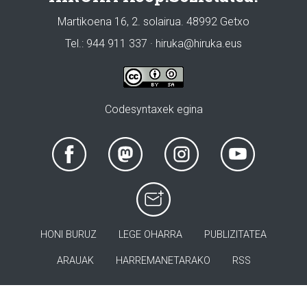
Martikoena 16, 2. solairua. 48992 Getxo
Tel.: 944 911 337 · hiruka@hiruka.eus
Codesyntaxek egina
HONI BURUZ
LEGE OHARRA
PUBLIZITATEA
ARAUAK
HARREMANETARAKO
RSS