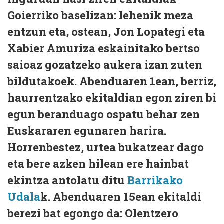
Goierriko baselizan: lehenik meza
entzun eta, ostean, Jon Lopategi eta
Xabier Amuriza eskainitako bertso
saioaz gozatzeko aukera izan zuten
bildutakoek. Abenduaren 1ean, berriz,
haurrentzako ekitaldian egon ziren bi
egun beranduago ospatu behar zen
Euskararen egunaren harira.
Horrenbestez, urtea bukatzear dago
eta bere azken hilean ere hainbat
ekintza antolatu ditu
Barrikako
Udala
k. Abenduaren 15ean ekitaldi
berezi bat egongo da: Olentzero