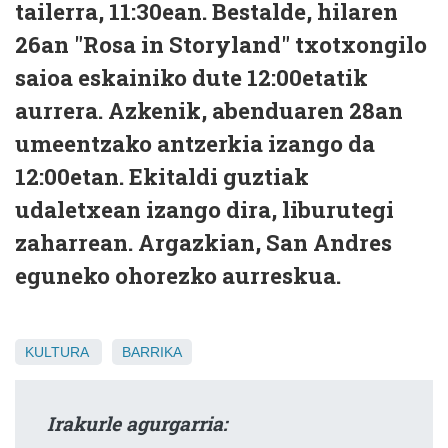
tailerra, 11:30ean. Bestalde, hilaren
26an "Rosa in Storyland" txotxongilo
saioa eskainiko dute 12:00etatik
aurrera. Azkenik, abenduaren 28an
umeentzako antzerkia izango da
12:00etan. Ekitaldi guztiak
udaletxean izango dira, liburutegi
zaharrean. Argazkian, San Andres
eguneko ohorezko aurreskua.
KULTURA
BARRIKA
Irakurle agurgarria: