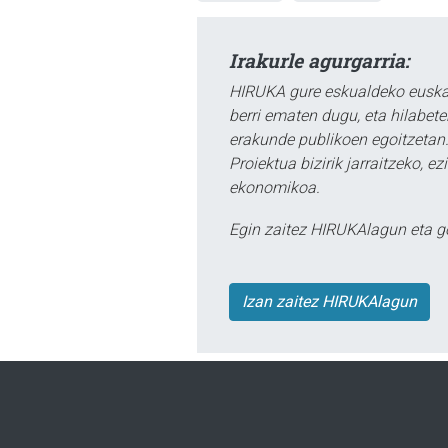
Irakurle agurgarria:
HIRUKA gure eskualdeko euskar
berri ematen dugu, eta hilabet
erakunde publikoen egoitzetan.
Proiektua bizirik jarraitzeko, 
ekonomikoa.
Egin zaitez HIRUKAlagun eta g
Izan zaitez HIRUKAlagun