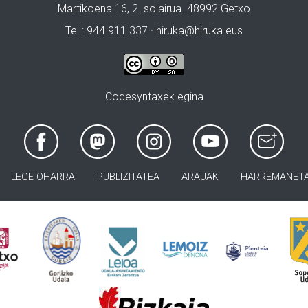
Martikoena 16, 2. solairua. 48992 Getxo
Tel.: 944 911 337 · hiruka@hiruka.eus
Codesyntaxek egina
LEGE OHARRA
PUBLIZITATEA
ARAUAK
HARREMANET