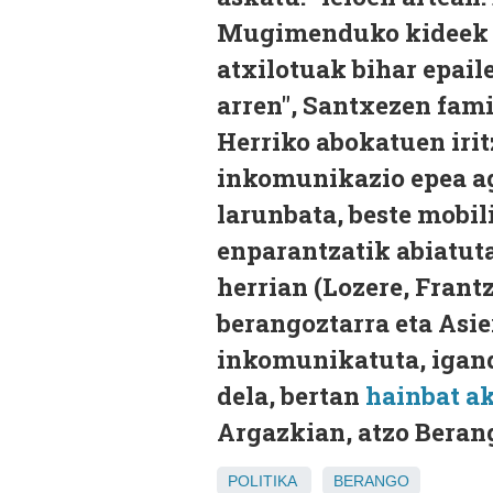
Mugimenduko kideek b
atxilotuak bihar epail
arren", Santxezen fami
Herriko abokatuen irit
inkomunikazio epea ago
larunbata, beste mobil
enparantzatik abiatut
herrian (Lozere, Frant
berangoztarra eta Asi
inkomunikatuta, igand
dela, bertan
hainbat a
Argazkian, atzo Beran
POLITIKA
BERANGO