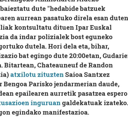
aieztatu dute "hedabide batzuek
earen aurrean pasatuko direla esan dute
liak kontsultatu dituen Ipar Euskal
zia da indar polizialek bost eguneko
rtuko dutela. Hori dela eta, bihar,
izazio bat egingo dute 20:00etan, Gudari
a. Bitartean, Chateauneuf de Randon
zia)
atxilotu zituzten
Saioa Santxez
er Bengoa Parisko jendarmerian daude,
ean epailearen aurretik pasatzea espero
kusazioen inguruan
galdekatuak izateko
gon egindako manifestazioa.