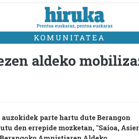
KOMUNITATEA
ezen aldeko mobiliza
t auzokidek parte hartu dute Berangon
tu den errepide mozketan, "Saioa, Asier
n. Berangoko Amnistiaren Aldeko