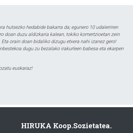
a hutsezko hedabide bakarra da; egunero 10 udalerriren
ero doan duzu aldizkaria kalean, tokiko komertzioetan zein
 Eta orain doan bidaliko dizugu etxera nahi izanez gero!
ezinbestekoa dugu zu bezalako irakurleen babesa eta ekarpen
ozatu euskaraz!
HIRUKA Koop.Sozietatea.