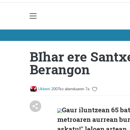
BIhar ere Santx
Berangon
Ukberri
2007ko abenduaren 7a
Gaur iluntzean 65 ba
metroaren aurrean buru
askatu!" leloen artea