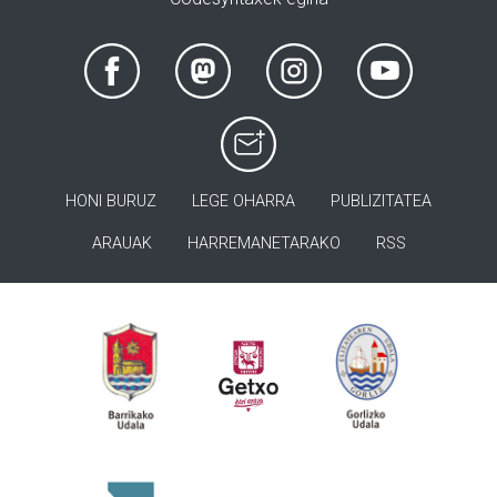
HONI BURUZ
LEGE OHARRA
PUBLIZITATEA
ARAUAK
HARREMANETARAKO
RSS