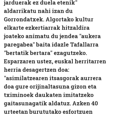
jarduerak ez duela etenik"
aldarrikatu nahi izan du
Gorrondatxek. Algortako kultur
elkarte ezkertiarrak hitzaldira
joateko animatu du jendea "aukera
paregabea" baita idazle Tafallarra
"bertatik bertara" ezagutzeko.
Esparzaren ustez, euskal herritarren
herria desagertzen doa:
"asimilatzearen itsasgorak aurrera
doa gure orijinaltasuna gizon eta
tximinoek daukaten imitatzeko
gaitasunagatik aldatuz. Azken 40
urteetan burututako esfortzuen