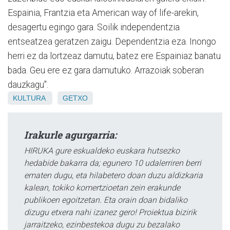
Espainia, Frantzia eta American way of life-arekin,
desagertu egingo gara. Soilik independentzia
entseatzea geratzen zaigu. Dependentzia eza. Inongo
herri ez da lortzeaz damutu, batez ere Espainiaz banatu
bada. Geu ere ez gara damutuko. Arrazoiak soberan
dauzkagu".
KULTURA
GETXO
Irakurle agurgarria:
HIRUKA gure eskualdeko euskara hutsezko
hedabide bakarra da; egunero 10 udalerriren berri
ematen dugu, eta hilabetero doan duzu aldizkaria
kalean, tokiko komertzioetan zein erakunde
publikoen egoitzetan. Eta orain doan bidaliko
dizugu etxera nahi izanez gero! Proiektua bizirik
jarraitzeko, ezinbestekoa dugu zu bezalako