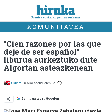
KOMUNITATEA
"Cien razones por las que
deje de ser español"
liburua aurkeztuko dute
Algortan asteazkenean
Ukberri
2007ko abenduaren 9a
Gehitu gaitzazu Googlen
Jose Mari Esparza Zabalegi idazle