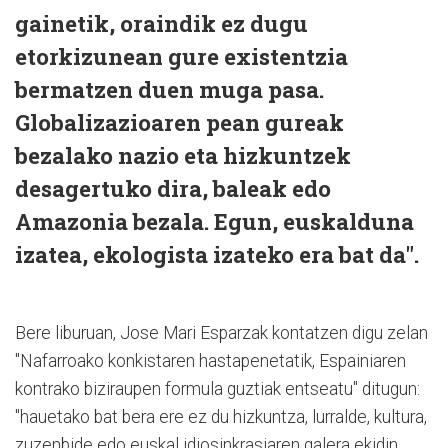
gainetik, oraindik ez dugu
etorkizunean gure existentzia
bermatzen duen muga pasa.
Globalizazioaren pean gureak
bezalako nazio eta hizkuntzek
desagertuko dira, baleak edo
Amazonia bezala. Egun, euskalduna
izatea, ekologista izateko era bat da".
Bere liburuan, Jose Mari Esparzak kontatzen digu zelan
"Nafarroako konkistaren hastapenetatik, Espainiaren
kontrako biziraupen formula guztiak entseatu" ditugun:
"hauetako bat bera ere ez du hizkuntza, lurralde, kultura,
zuzenbide edo euskal idiosinkrasiaren galera ekidin.