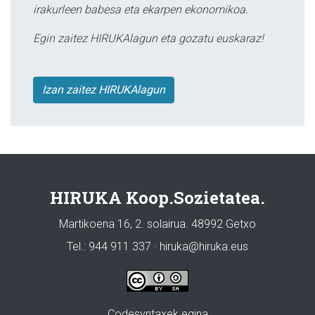
irakurleen babesa eta ekarpen ekonomikoa.
Egin zaitez HIRUKAlagun eta gozatu euskaraz!
Izan zaitez HIRUKAlagun
HIRUKA Koop.Sozietatea.
Martikoena 16, 2. solairua. 48992 Getxo
Tel.: 944 911 337 · hiruka@hiruka.eus
Codesyntaxek egina