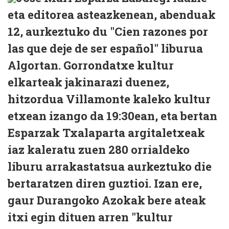
eta editorea asteazkenean, abenduak
12, aurkeztuko du "Cien razones por
las que deje de ser español" liburua
Algortan. Gorrondatxe kultur
elkarteak jakinarazi duenez,
hitzordua Villamonte kaleko kultur
etxean izango da 19:30ean, eta bertan
Esparzak Txalaparta argitaletxeak
iaz kaleratu zuen 280 orrialdeko
liburu arrakastatsua aurkeztuko die
bertaratzen diren guztioi. Izan ere,
gaur Durangoko Azokak bere ateak
itxi egin dituen arren "kultur