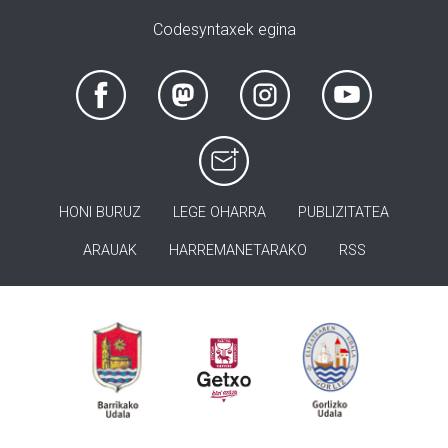
Codesyntaxek egina
HONI BURUZ
LEGE OHARRA
PUBLIZITATEA
ARAUAK
HARREMANETARAKO
RSS