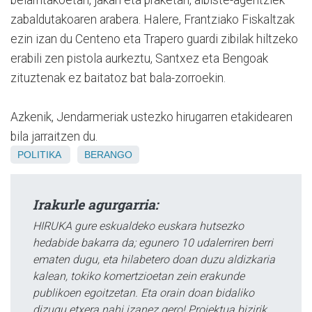
zabaldutakoaren arabera. Halere, Frantziako Fiskaltzak
ezin izan du Centeno eta Trapero guardi zibilak hiltzeko
erabili zen pistola aurkeztu, Santxez eta Bengoak
zituztenak ez baitatoz bat bala-zorroekin.
Azkenik, Jendarmeriak ustezko hirugarren etakidearen
bila jarraitzen du.
POLITIKA
BERANGO
Irakurle agurgarria:
HIRUKA gure eskualdeko euskara hutsezko
hedabide bakarra da; egunero 10 udalerriren berri
ematen dugu, eta hilabetero doan duzu aldizkaria
kalean, tokiko komertzioetan zein erakunde
publikoen egoitzetan. Eta orain doan bidaliko
dizugu etxera nahi izanez gero! Proiektua bizirik