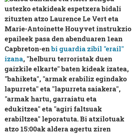
ustezko etakideak espetxera bidali
zituzten atzo Laurence Le Vert eta
Marie-Antoinette Houyvet instrukzio
epaileek pasa den abenduaren 1ean
Capbreton-en
bi guardia zibil "erail"
izana
, "helburu terroristak duen
gaizkile elkarte" baten kideak izatea,
"bahiketa", "armak erabiliz egindako
lapurreta" eta "lapurreta saiakera",
"armak hartu, garraiatu eta
edukitzea" eta "agiri faltsuak
erabiltzea" leporatuta. Bi atxilotuak
atzo 15:00ak aldera agertu ziren