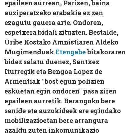
epaileen aurrean, Parisen, baina
auziperatzeko erabakia ez zen
ezagutu gauera arte. Ondoren,
espetxera bidali zituzten. Bestalde,
Uribe Kostako Amnistiaren Aldeko
Mugimenduak
Etengabe
bitakoraren
bidez salatu duenez, Santxez
Iturregik eta Bengoa Lopez de
Armentiak "bost egun polizien
eskuetan egin ondoren" pasa ziren
epaileen aurretik. Berangoko bere
senide eta auzokideek ere egindako
mobilizazioetan bere arrangura
azaldu zuten inkomunikazio