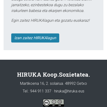
jarraitzeko, ezinbestekoa dugu zu bezalako
irakurleen babesa eta ekarpen ekonomikoa.
Egin zaitez HIRUKAlagun eta gozatu euskaraz!
Izan zaitez HIRUKAlagun
HIRUKA Koop.Sozietatea.
Martikoena 16, 2. solairua. 48992 Getxo
Tel.: 944 911 337 · hiruka@hiruka.eus