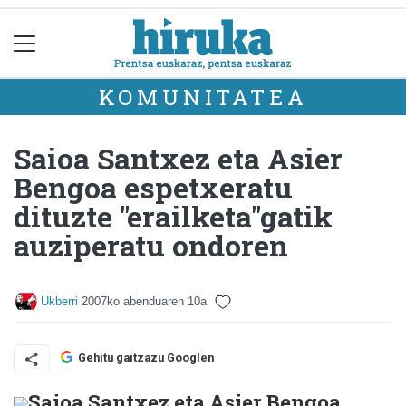
KOMUNITATEA
Saioa Santxez eta Asier
Bengoa espetxeratu
dituzte "erailketa"gatik
auziperatu ondoren
Ukberri
2007ko abenduaren 10a
Gehitu gaitzazu Googlen
Saioa Santxez eta Asier Bengoa