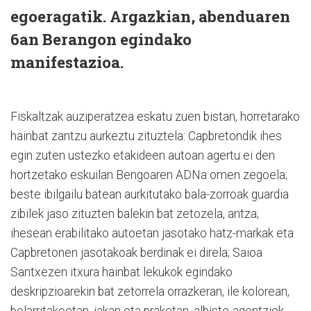
egoeragatik. Argazkian, abenduaren
6an Berangon egindako
manifestazioa.
Fiskaltzak auziperatzea eskatu zuen bistan, horretarako
hainbat zantzu aurkeztu zituztela: Capbretondik ihes
egin zuten ustezko etakideen autoan agertu ei den
hortzetako eskuilan Bengoaren ADNa omen zegoela;
beste ibilgailu batean aurkitutako bala-zorroak guardia
zibilek jaso zituzten balekin bat zetozela, antza;
ihesean erabilitako autoetan jasotako hatz-markak eta
Capbretonen jasotakoak berdinak ei direla; Saioa
Santxezen itxura hainbat lekukok egindako
deskripzioarekin bat zetorrela orrazkeran, ile kolorean,
belarritakoetan, jakan eta praketan, albiste-agentziek