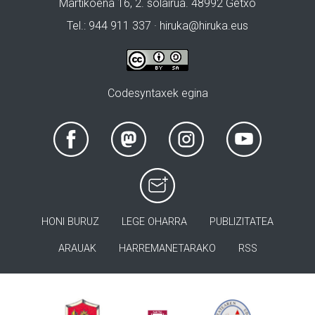
Martikoena 16, 2. solairua. 48992 Getxo
Tel.: 944 911 337 · hiruka@hiruka.eus
Codesyntaxek egina
HONI BURUZ
LEGE OHARRA
PUBLIZITATEA
ARAUAK
HARREMANETARAKO
RSS