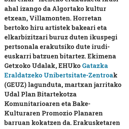
ahal izango da Algortako kultur
etxean, Villamonten. Horretan
bertoko hiru artistek bakeari eta
elkarbizitzari buruz duten ikuspegi
pertsonala erakutsiko dute irudi-
euskarri batzuen bitartez. Ekimena
Getxoko Udalak, EHUko
Gatazka
Eraldatzeko Unibertsitate-Zentroa
k
(GEUZ) lagunduta, martxan jarritako
Udal Plan Bitartekotza
Komunitarioaren eta Bake-
Kulturaren Promozio Planaren
barruan kokatzen da. Erakusketaren