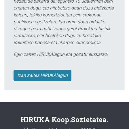
hedabide bakarra da; egunero 10 udalerriren berri
ematen dugu, eta hilabetero doan duzu aldizkaria
kalean, tokiko komertzioetan zein erakunde
publikoen egoitzetan. Eta orain doan bidaliko
dizugu etxera nahi izanez gero! Proiektua bizirik
jarraitzeko, ezinbestekoa dugu zu bezalako
irakurleen babesa eta ekarpen ekonomikoa.
Egin zaitez HIRUKAlagun eta gozatu euskaraz!
Izan zaitez HIRUKAlagun
HIRUKA Koop.Sozietatea.