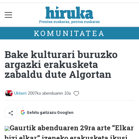
KOMUNITATEA
Bake kulturari buruzko
argazki erakusketa
zabaldu dute Algortan
Ukberri
2007ko abenduaren 10a
Gehitu gaitzazu Googlen
Gaurtik abenduaren 29ra arte “Elkar
bizi elkar” izeneko erakusketa ikusi