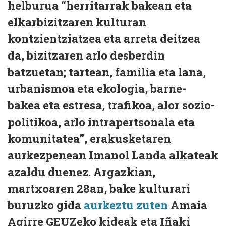
helburua “herritarrak bakean eta
elkarbizitzaren kulturan
kontzientziatzea eta arreta deitzea
da, bizitzaren arlo desberdin
batzuetan; tartean, familia eta lana,
urbanismoa eta ekologia, barne-
bakea eta estresa, trafikoa, alor sozio-
politikoa, arlo intrapertsonala eta
komunitatea”, erakusketaren
aurkezpenean Imanol Landa alkateak
azaldu duenez. Argazkian,
martxoaren 28an, bake kulturari
buruzko gida
aurkeztu zuten
Amaia
Agirre GEUZeko kideak eta Iñaki