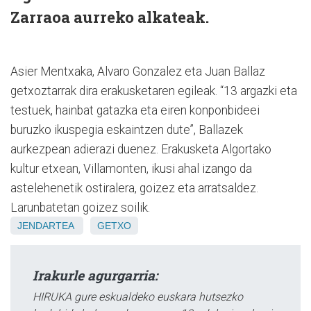
Zarraoa aurreko alkateak.
Asier Mentxaka, Alvaro Gonzalez eta Juan Ballaz
getxoztarrak dira erakusketaren egileak. “13 argazki eta
testuek, hainbat gatazka eta eiren konponbideei
buruzko ikuspegia eskaintzen dute”, Ballazek
aurkezpean adierazi duenez. Erakusketa Algortako
kultur etxean, Villamonten, ikusi ahal izango da
astelehenetik ostiralera, goizez eta arratsaldez.
Larunbatetan goizez soilik.
JENDARTEA
GETXO
Irakurle agurgarria:
HIRUKA gure eskualdeko euskara hutsezko