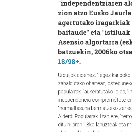
"independentziaren al
zion atzo Eusko Jaurla
agertutako iragarkiak 
baitaude" eta "istiluak
Asensio algortarra (es
batzuekin, 2006ko otsa
18/98+
.
Urquijok dioenez, "legez kanpoko 
zabaldutako oharrean, osteguneko 
popularrak, "aukeratutako leloa, '
independencia comprométete en la 
"normaltasuna bermatzeko zer egi
Alderdi Popularrak. Izan ere, "ter
ditu hilaren 13ko lanuzteak eta m