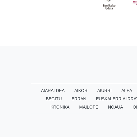
AIARALDEA
AIKOR
AIURRI
ALEA
BEGITU
ERRAN
EUSKALERRIA IRRA
KRONIKA
MAILOPE
NOAUA
O