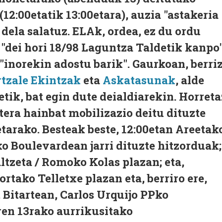
12:00etatik 13:00etara), auzia "astakeria
" dela salatuz. ELAk, ordea, ez du ordu
 "dei hori 18/98 Laguntza Taldetik kanpo
"inorekin adostu barik". Gaurkoan, berriz
tzale Ekintzak
eta
Askatasunak
, alde
tetik, bat egin dute deialdiarekin. Horreta
tera hainbat mobilizazio deitu dituzte
arako. Besteak beste, 12:00etan Areetak
o Boulevardean jarri dituzte hitzorduak;
altzeta / Romoko Kolas plazan; eta,
rtako Telletxe plazan eta, berriro ere,
Bitartean, Carlos Urquijo PPko
ren 13rako aurrikusitako