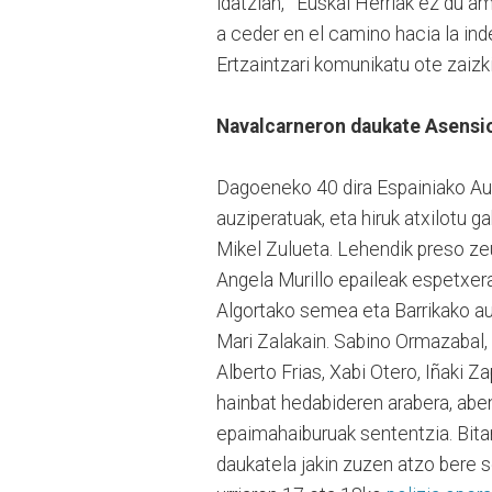
idatzian, "'Euskal Herriak ez du 
a ceder en el camino hacia la in
Ertzaintzari komunikatu ote zaizk
Navalcarneron daukate Asensi
Dagoeneko 40 dira Espainiako A
auziperatuak, eta hiruk atxilotu 
Mikel Zulueta. Lehendik preso zeud
Angela Murillo epaileak espetxer
Algortako semea eta Barrikako a
Mari Zalakain. Sabino Ormazabal, 
Alberto Frias, Xabi Otero, Iñaki Z
hainbat hedabideren arabera, aben
epaimahaiburuak sententzia. Bita
daukatela jakin zuzen atzo bere