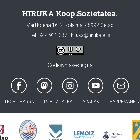
HIRUKA Koop.Sozietatea.
Martikoena 16, 2. solairua. 48992 Getxo
Tel.: 944 911 337 · hiruka@hiruka.eus
Codesyntaxek egina
LEGE OHARRA
PUBLIZITATEA
ARAUAK
HARREMANET