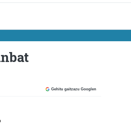
inbat
Gehitu gaitzazu Googlen
o