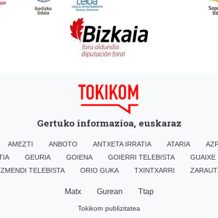
Gertuko informazioa, euskaraz
AMEZTI
ANBOTO
ANTXETA IRRATIA
ATARIA
AZP
TIA
GEURIA
GOIENA
GOIERRI TELEBISTA
GUAIXE
IZMENDI TELEBISTA
ORIO GUKA
TXINTXARRI
ZARAUT
Matx
Gurean
Ttap
Tokikom publizitatea