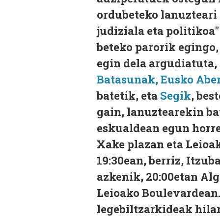
ordubeteko lanuzteari (
judiziala eta politikoa
beteko parorik egingo,
egin dela argudiatuta, 
Batasunak, Eusko Aber
batetik, eta
Segik
, bes
gain, lanuztearekin ba
eskualdean egun horret
Xake plazan eta Leioak
19:30ean, berriz, Itzub
azkenik, 20:00etan Algo
Leioako Boulevardean. 
legebiltzarkideak hila