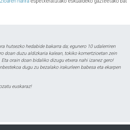
zioaren harira
espetxeratutako eskualdeko gazteetako bat
a hutsezko hedabide bakarra da; egunero 10 udalerriren
ero doan duzu aldizkaria kalean, tokiko komertzioetan zein
 Eta orain doan bidaliko dizugu etxera nahi izanez gero!
ezinbestekoa dugu zu bezalako irakurleen babesa eta ekarpen
ozatu euskaraz!