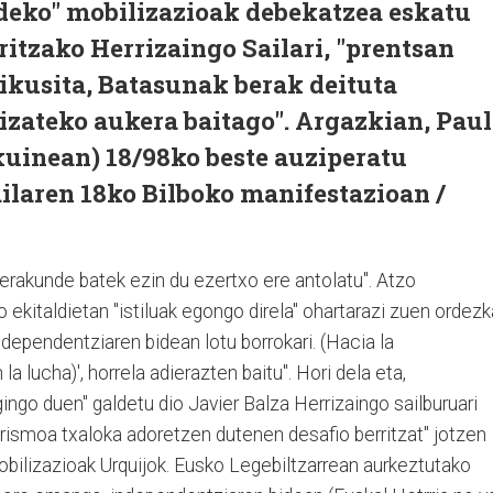
deko" mobilizazioak debekatzea eskatu
ritzako Herrizaingo Sailari, "prentsan
ikusita, Batasunak berak deituta
 izateko aukera baitago". Argazkian, Paul
kuinean) 18/98ko beste auziperatu
ilaren 18ko Bilboko manifestazioan /
erakunde batek ezin du ezertxo ere antolatu". Atzo
ekitaldietan "istiluak egongo direla" ohartarazi zuen ordezk
Independentziaren bidean lotu borrokari. (Hacia la
lucha)', horrela adierazten baitu". Hori dela eta,
ngo duen" galdetu dio Javier Balza Herrizaingo sailburuari
rorismoa txaloka adoretzen dutenen desafio berritzat" jotzen
obilizazioak Urquijok. Eusko Legebiltzarrean aurkeztutako