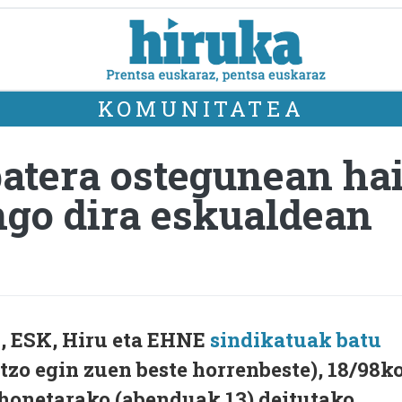
KOMUNITATEA
atera ostegunean ha
ngo dira eskualdean
, ESK, Hiru eta EHNE
sindikatuak batu
zo egin zuen beste horrenbeste), 18/98k
honetarako (abenduak 13) deitutako