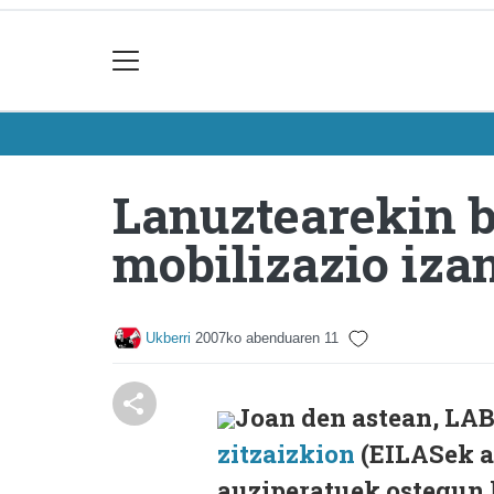
Lanuztearekin b
mobilizazio iza
Ukberri
2007ko abenduaren 11
Joan den astean, LAB
zitzaizkion
(EILASek at
auziperatuek ostegun 