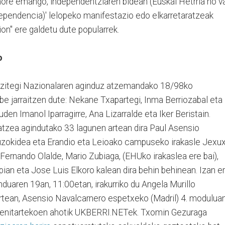
amore emango, independentziaren bidean (Euskal Hetrria no v
dependencia)' lelopeko manifestazio edo elkarretaratzeak
ion" ere galdetu dute popularrek.
o
uzitegi Nazionalaren aginduz atzemandako 18/98ko
gabe jarraitzen dute: Nekane Txapartegi, Inma Berriozabal eta
en Imanol Iparragirre, Ana Lizarralde eta Iker Beristain.
atzea agindutako 33 lagunen artean dira Paul Asensio
uzokidea eta Erandio eta Leioako campuseko irakasle Jexu
Fernando Olalde, Mario Zubiaga, (EHUko irakaslea ere bai),
apian eta Jose Luis Elkoro kalean dira behin behinean. Izan er
duaren 19an, 11:00etan, irakurriko du Angela Murillo
rtean, Asensio Navalcarnero espetxeko (Madril) 4. modulua
 senitartekoen ahotik UKBERRI.NETek. Txomin Gezuraga