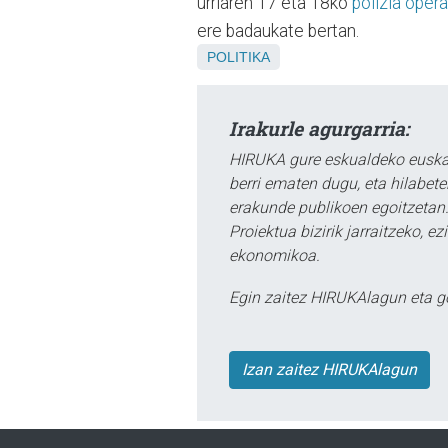
urriaren 17 eta 18ko
polizia opera
ere badaukate bertan.
POLITIKA
Irakurle agurgarria:
HIRUKA gure eskualdeko euskar
berri ematen dugu, eta hilabet
erakunde publikoen egoitzetan.
Proiektua bizirik jarraitzeko, 
ekonomikoa.
Egin zaitez HIRUKAlagun eta g
Izan zaitez HIRUKAlagun