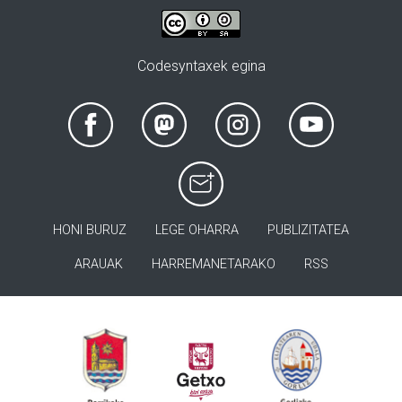
Codesyntaxek egina
HONI BURUZ
LEGE OHARRA
PUBLIZITATEA
ARAUAK
HARREMANETARAKO
RSS