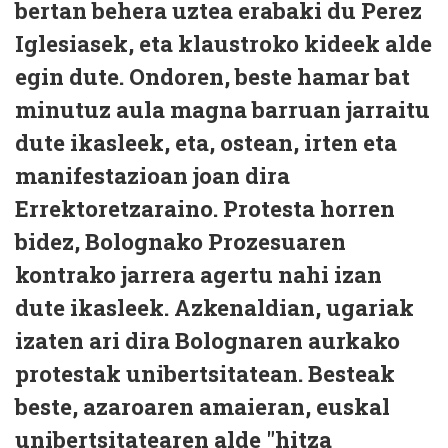
bertan behera uztea erabaki du Perez
Iglesiasek, eta klaustroko kideek alde
egin dute. Ondoren, beste hamar bat
minutuz aula magna barruan jarraitu
dute ikasleek, eta, ostean, irten eta
manifestazioan joan dira
Errektoretzaraino. Protesta horren
bidez, Bolognako Prozesuaren
kontrako jarrera agertu nahi izan
dute ikasleek. Azkenaldian, ugariak
izaten ari dira Bolognaren aurkako
protestak unibertsitatean. Besteak
beste, azaroaren amaieran, euskal
unibertsitatearen alde "hitza