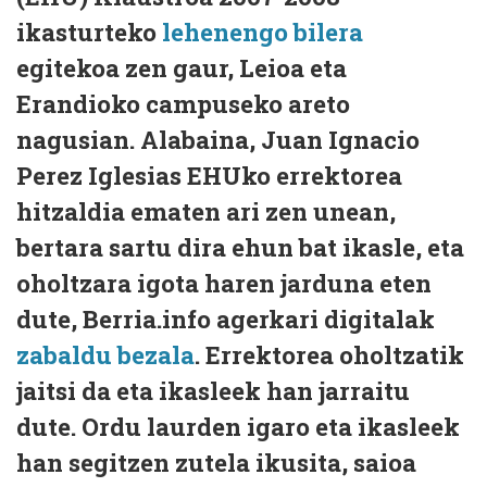
ikasturteko
lehenengo bilera
egitekoa zen gaur, Leioa eta
Erandioko campuseko areto
nagusian. Alabaina, Juan Ignacio
Perez Iglesias EHUko errektorea
hitzaldia ematen ari zen unean,
bertara sartu dira ehun bat ikasle, eta
oholtzara igota haren jarduna eten
dute, Berria.info agerkari digitalak
zabaldu bezala
. Errektorea oholtzatik
jaitsi da eta ikasleek han jarraitu
dute. Ordu laurden igaro eta ikasleek
han segitzen zutela ikusita, saioa