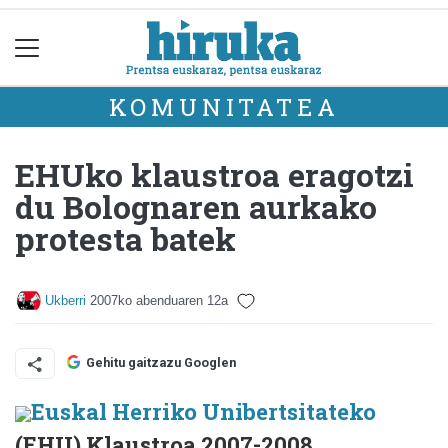
KOMUNITATEA
EHUko klaustroa eragotzi
du Bolognaren aurkako
protesta batek
Ukberri
2007ko abenduaren 12a
Gehitu gaitzazu Googlen
Euskal Herriko Unibertsitateko
(EHU) Klaustroa 2007-2008