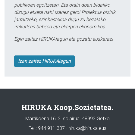
publikoen egoitzetan. Eta orain doan bidaliko
dizugu etxera nahi izanez gero! Proiektua bizirik
jarraitzeko, ezinbestekoa dugu zu bezalako
irakurleen babesa eta ekarpen ekonomikoa.
Egin zaitez HIRUKAlagun eta gozatu euskaraz!
Izan zaitez HIRUKAlagun
HIRUKA Koop.Sozietatea.
Martikoena 16, 2. solairua. 48992 Getxo
Tel.: 944 911 337 · hiruka@hiruka.eus