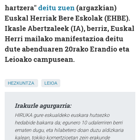
hartzera"
deitu zuen
(argazkian)
Euskal Herriak Bere Eskolak (EHBE).
Ikasle Abertzaleek (IA), berriz, Euskal
Herri mailako manifestazioa deitu
dute abenduaren 20rako Erandio eta
Leioako campusean.
HEZKUNTZA
LEIOA
Irakurle agurgarria:
HIRUKA gure eskualdeko euskara hutsezko
hedabide bakarra da; egunero 10 udalerriren berri
ematen dugu, eta hilabetero doan duzu aldizkaria
kalean, tokiko komertzioetan zein erakunde