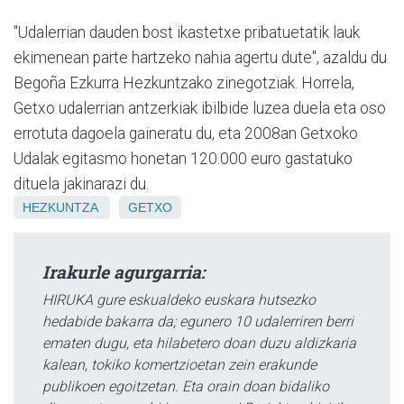
"Udalerrian dauden bost ikastetxe pribatuetatik lauk
ekimenean parte hartzeko nahia agertu dute", azaldu du
Begoña Ezkurra Hezkuntzako zinegotziak. Horrela,
Getxo udalerrian antzerkiak ibilbide luzea duela eta oso
errotuta dagoela gaineratu du, eta 2008an Getxoko
Udalak egitasmo honetan 120.000 euro gastatuko
dituela jakinarazi du.
HEZKUNTZA
GETXO
Irakurle agurgarria:
HIRUKA gure eskualdeko euskara hutsezko
hedabide bakarra da; egunero 10 udalerriren berri
ematen dugu, eta hilabetero doan duzu aldizkaria
kalean, tokiko komertzioetan zein erakunde
publikoen egoitzetan. Eta orain doan bidaliko