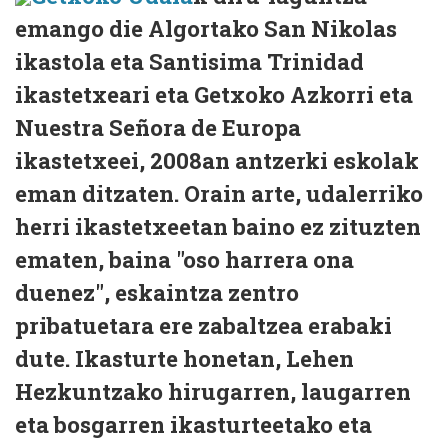
emango die Algortako San Nikolas
ikastola eta Santisima Trinidad
ikastetxeari eta Getxoko Azkorri eta
Nuestra Señora de Europa
ikastetxeei, 2008an antzerki eskolak
eman ditzaten. Orain arte, udalerriko
herri ikastetxeetan baino ez zituzten
ematen, baina "oso harrera ona
duenez", eskaintza zentro
pribatuetara ere zabaltzea erabaki
dute. Ikasturte honetan, Lehen
Hezkuntzako hirugarren, laugarren
eta bosgarren ikasturteetako eta