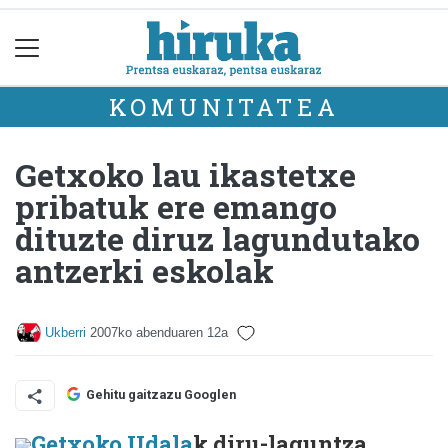
KOMUNITATEA
Getxoko lau ikastetxe
pribatuk ere emango
dituzte diruz lagundutako
antzerki eskolak
Ukberri
2007ko abenduaren 12a
Gehitu gaitzazu Googlen
Getxoko Udala
k diru-laguntza