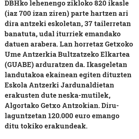
DBHko lehenengo zikloko 820 ikasle
(iaz 700 izan ziren) parte hartzen ari
dira antzeki eskoletan, 37 tailerretan
banatuta, udal iturriek emandako
datuen arabera. Lan horretaz Getxoko
Ume Antzerkia Bultzatzeko Elkartea
(GUABE) arduratzen da. Ikasgeletan
landutakoa ekainean egiten dituzten
Eskola Antzerki Jardunaldietan
erakusten dute neska-mutilek,
Algortako Getxo Antzokian. Diru-
laguntzetan 120.000 euro emango
ditu tokiko erakundeak.