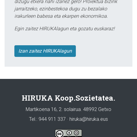
dizugu etxera nahi izanez gero! Proiektua bizirik
jarraitzeko, ezinbestekoa dugu zu bezalako
irakurleen babesa eta ekarpen ekonomikoa.
Egin zaitez HIRUKAlagun eta gozatu euskaraz!
Izan zaitez HIRUKAlagun
HIRUKA Koop.Sozietatea.
Martikoena 16, 2. solairua. 48992 Getxo
Tel.: 944 911 337 · hiruka@hiruka.eus