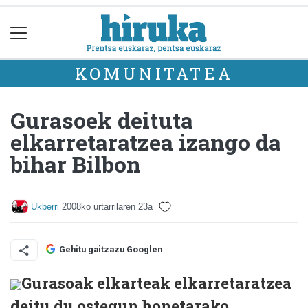
KOMUNITATEA
Gurasoek deituta
elkarretaratzea izango da
bihar Bilbon
Ukberri
2008ko urtarrilaren 23a
Gehitu gaitzazu Googlen
Gurasoak elkarteak elkarretaratzea
deitu du ostegun honetarako,