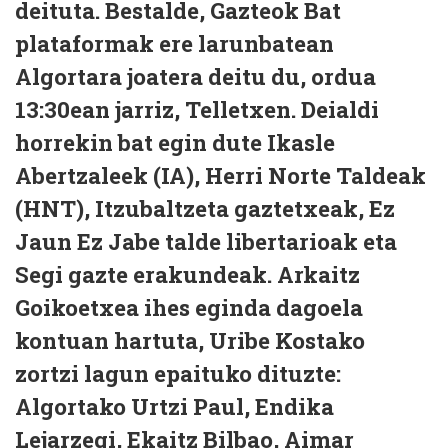
deituta. Bestalde, Gazteok Bat
plataformak ere larunbatean
Algortara joatera deitu du, ordua
13:30ean jarriz, Telletxen. Deialdi
horrekin bat egin dute Ikasle
Abertzaleek (IA), Herri Norte Taldeak
(HNT), Itzubaltzeta gaztetxeak, Ez
Jaun Ez Jabe talde libertarioak eta
Segi gazte erakundeak. Arkaitz
Goikoetxea ihes eginda dagoela
kontuan hartuta, Uribe Kostako
zortzi lagun epaituko dituzte:
Algortako Urtzi Paul, Endika
Lejarzegi, Ekaitz Bilbao, Aimar