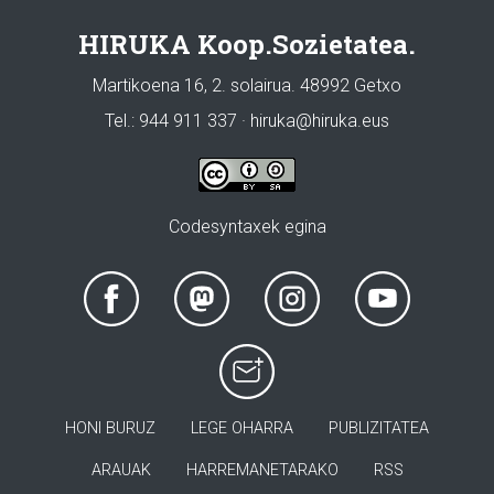
HIRUKA Koop.Sozietatea.
Martikoena 16, 2. solairua. 48992 Getxo
Tel.: 944 911 337 · hiruka@hiruka.eus
Codesyntaxek egina
HONI BURUZ
LEGE OHARRA
PUBLIZITATEA
ARAUAK
HARREMANETARAKO
RSS