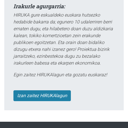
Irakurle agurgarria:
HIRUKA gure eskualdeko euskara hutsezko
hedabide bakarra da; egunero 10 udalerriren berri
ematen dugu, eta hilabetero doan duzu aldizkaria
kalean, tokiko komertzioetan zein erakunde
publikoen egoitzetan. Eta orain doan bidaliko
dizugu etxera nahi izanez gero! Proiektua bizirik
jarraitzeko, ezinbestekoa dugu zu bezalako
irakurleen babesa eta ekarpen ekonomikoa.
Egin zaitez HIRUKAlagun eta gozatu euskaraz!
Izan zaitez HIRUKAlagun