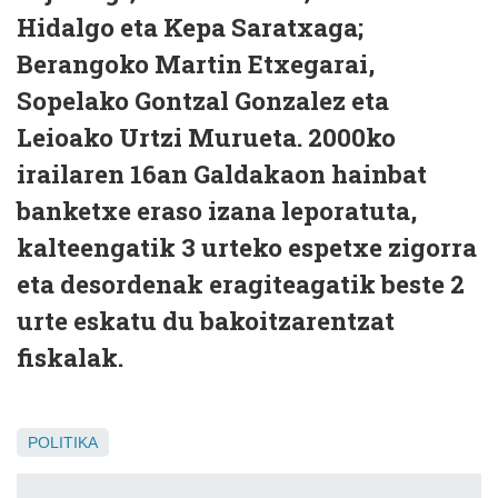
Hidalgo eta Kepa Saratxaga;
Berangoko Martin Etxegarai,
Sopelako Gontzal Gonzalez eta
Leioako Urtzi Murueta. 2000ko
irailaren 16an Galdakaon hainbat
banketxe eraso izana leporatuta,
kalteengatik 3 urteko espetxe zigorra
eta desordenak eragiteagatik beste 2
urte eskatu du bakoitzarentzat
fiskalak.
POLITIKA