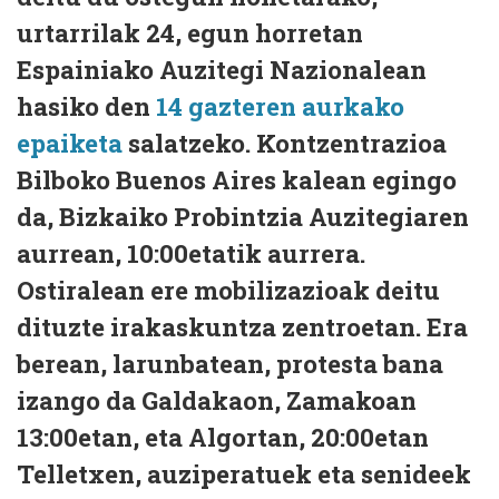
urtarrilak 24, egun horretan
Espainiako Auzitegi Nazionalean
hasiko den
14 gazteren aurkako
epaiketa
salatzeko. Kontzentrazioa
Bilboko Buenos Aires kalean egingo
da, Bizkaiko Probintzia Auzitegiaren
aurrean, 10:00etatik aurrera.
Ostiralean ere mobilizazioak deitu
dituzte irakaskuntza zentroetan. Era
berean, larunbatean, protesta bana
izango da Galdakaon, Zamakoan
13:00etan, eta Algortan, 20:00etan
Telletxen, auziperatuek eta senideek