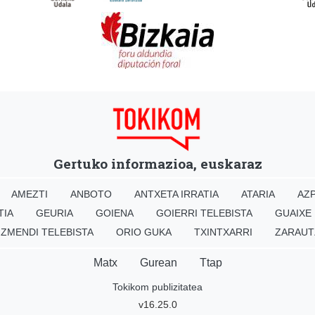
Gertuko informazioa, euskaraz
AMEZTI
ANBOTO
ANTXETA IRRATIA
ATARIA
AZP
TIA
GEURIA
GOIENA
GOIERRI TELEBISTA
GUAIXE
IZMENDI TELEBISTA
ORIO GUKA
TXINTXARRI
ZARAUT
Matx
Gurean
Ttap
Tokikom publizitatea
v16.25.0