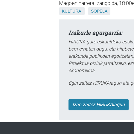
Magoen harrera izango da, 18:00et
KULTURA
SOPELA
Irakurle agurgarria:
HIRUKA gure eskualdeko euskar
berri ematen dugu, eta hilabet
erakunde publikoen egoitzetan.
Proiektua bizirik jarraitzeko, 
ekonomikoa.
Egin zaitez HIRUKAlagun eta g
Izan zaitez HIRUKAlagun