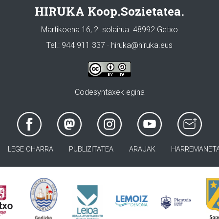
HIRUKA Koop.Sozietatea.
Martikoena 16, 2. solairua. 48992 Getxo
Tel.: 944 911 337 · hiruka@hiruka.eus
Codesyntaxek egina
LEGE OHARRA
PUBLIZITATEA
ARAUAK
HARREMANET