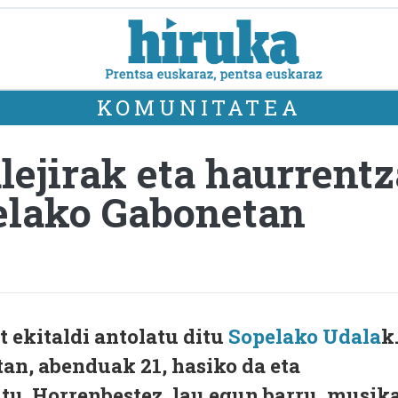
KOMUNITATEA
lejirak eta haurrentz
elako Gabonetan
 ekitaldi antolatu ditu
Sopelako Udala
k
tan, abenduak 21, hasiko da eta
zatu. Horrenbestez, lau egun barru, musik