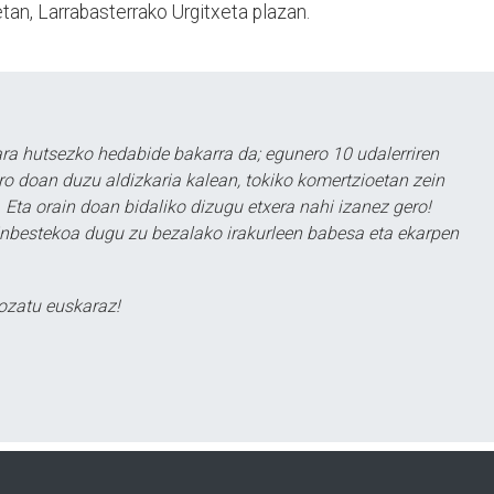
an, Larrabasterrako Urgitxeta plazan.
a hutsezko hedabide bakarra da; egunero 10 udalerriren
ero doan duzu aldizkaria kalean, tokiko komertzioetan zein
 Eta orain doan bidaliko dizugu etxera nahi izanez gero!
ezinbestekoa dugu zu bezalako irakurleen babesa eta ekarpen
ozatu euskaraz!