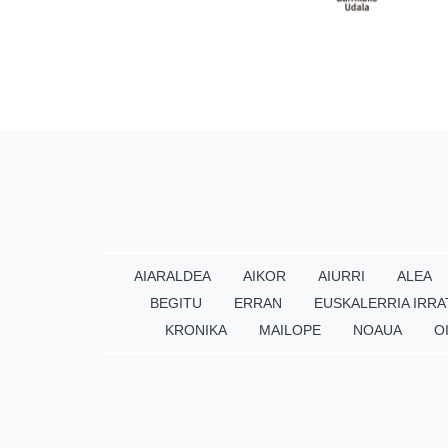
AIARALDEA
AIKOR
AIURRI
ALEA
BEGITU
ERRAN
EUSKALERRIA IRRA
KRONIKA
MAILOPE
NOAUA
O