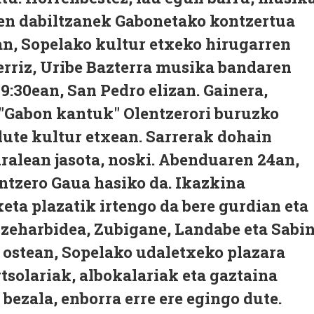
zen dabiltzanek Gabonetako kontzertua
an, Sopelako kultur etxeko hirugarren
erriz, Uribe Bazterra musika bandaren
9:30ean, San Pedro elizan. Gainera,
 "Gabon kantuk" Olentzerori buruzko
dute kultur etxean. Sarrerak dohain
uralean jasota, noski. Abenduaren 24an,
ntzero Gaua hasiko da. Ikazkina
eta plazatik irtengo da bere gurdian eta
i zeharbidea, Zubigane, Landabe eta Sabi
 ostean, Sopelako udaletxeko plazara
rtsolariak, albokalariak eta gaztaina
 bezala, enborra erre ere egingo dute.