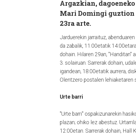
Argazkian, dagoeneko 
Mari Domingi guztion e
23ra arte.
Jarduerekin jarraituz, abenduare
da zabalik, 11:00etatik 14:00etara
dohain. Hilaren 29an, "Handitan" 
3. solairuan. Sarrerak dohain, uda
igandean, 18:00etatik aurrera, dis
Olentzero postalen lehiaketaren s
Urte barri
"Urte barri" ospakizunarekin hasi
plazan; ohiko lez abestuz. Urtarri
12:00etan. Sarrerak dohain, Hall 