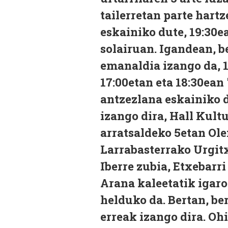
tailerretan parte hart
eskainiko dute, 19:30e
solairuan. Igandean, b
emanaldia izango da, 1
17:00etan eta 18:30ean
antzezlana eskainiko 
izango dira, Hall Kult
arratsaldeko 5etan Ole
Larrabasterrako Urgitx
Iberre zubia, Etxebarr
Arana kaleetatik igaro
helduko da. Bertan, be
erreak izango dira. Ohi