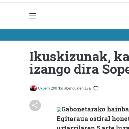
Ikuskizunak, ka
izango dira Sop
Ukberri
2007ko abenduaren 17a
Gabonetarako hainbat
Egitaraua ostiral hone
urtarrilaren 5 arte lu