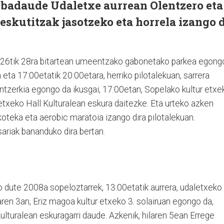
badaude Udaletxe aurrean Olentzero eta
skutitzak jasotzeko eta horrela izango 
n 26tik 28ra bitartean umeentzako gabonetako parkea egong
 eta 17:00etatik 20:00etara, herriko pilotalekuan, sarrera
antzerkia egongo da ikusgai, 17:00etan, Sopelako kultur etxe
letxeko Hall Kulturalean eskura daitezke. Eta urteko azken
koteka eta aerobic maratoia izango dira pilotalekuan.
ariak bananduko dira bertan.
ko dute 2008a sopeloztarrek, 13:00etatik aurrera, udaletxeko
laren 3an, Eriz magoa kultur etxeko 3. solairuan egongo da,
Kulturalean eskuragarri daude. Azkenik, hilaren 5ean Errege