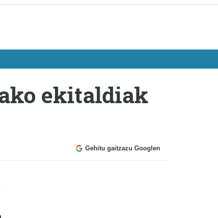
ako ekitaldiak
Gehitu gaitzazu Googlen
.
a