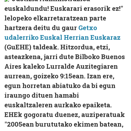
euskaldundu! Euskarari erasorik ez!"
lelopeko elkarretaratzean parte
hartzera deitu du gaur
Getxo
udalerriko Euskal Herrian Euskaraz
(GuEHE) taldeak. Hitzordua, etzi,
asteazkena, jarri dute Bilboko Buenos
Aires kaleko Lurralde Auzitegiaren
aurrean, goizeko 9:15ean. Izan ere,
egun horretan abiatuko da bi egun
iraungo dituen hamabi
euskaltzaleren aurkako epaiketa.
EHEk gogoratu duenez, auziperatuak
"2005ean burututako ekimen batean,