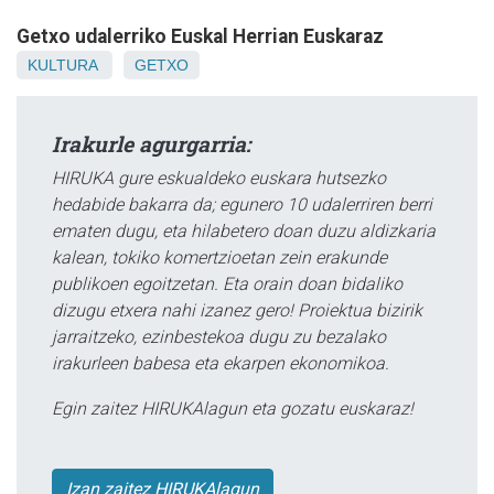
Getxo udalerriko Euskal Herrian Euskaraz
KULTURA
GETXO
Irakurle agurgarria:
HIRUKA gure eskualdeko euskara hutsezko
hedabide bakarra da; egunero 10 udalerriren berri
ematen dugu, eta hilabetero doan duzu aldizkaria
kalean, tokiko komertzioetan zein erakunde
publikoen egoitzetan. Eta orain doan bidaliko
dizugu etxera nahi izanez gero! Proiektua bizirik
jarraitzeko, ezinbestekoa dugu zu bezalako
irakurleen babesa eta ekarpen ekonomikoa.
Egin zaitez HIRUKAlagun eta gozatu euskaraz!
Izan zaitez HIRUKAlagun