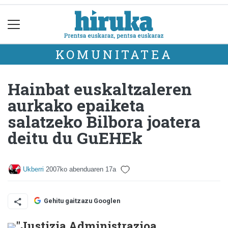
KOMUNITATEA
Hainbat euskaltzaleren
aurkako epaiketa
salatzeko Bilbora joatera
deitu du GuEHEk
Ukberri
2007ko abenduaren 17a
Gehitu gaitzazu Googlen
"Justizia Administrazioa