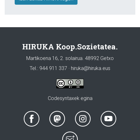
HIRUKA Koop.Sozietatea.
Martikoena 16, 2. solairua. 48992 Getxo
Tel.: 944 911 337 · hiruka@hiruka.eus
Codesyntaxek egina