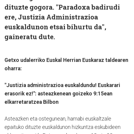
dituzte gogora. "Paradoxa badirudi
ere, Justizia Administrazioa
euskaldunon etsai bihurtu da",
gaineratu dute.
Getxo udalerriko Euskal Herrian Euskaraz taldearen
oharra:
"Justizia administrazioa euskaldundu! Euskarari
erasorik ez!": asteazkenean goizeko 9:15ean
elkarretaratzea Bilbon
Asteazken eta ostegunean, hamabi euskaltzale
epaituko dituzte euskaldunon hizkuntza eskubideen