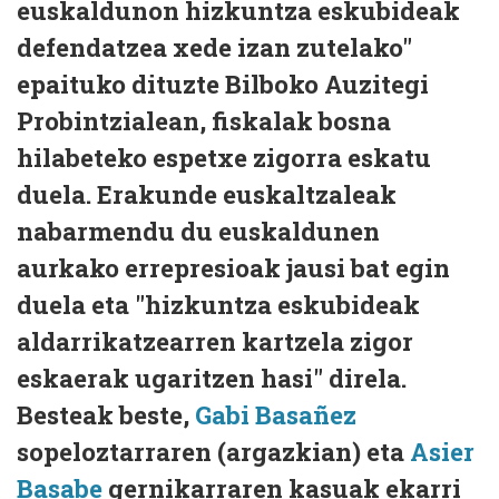
euskaldunon hizkuntza eskubideak
defendatzea xede izan zutelako"
epaituko dituzte Bilboko Auzitegi
Probintzialean, fiskalak bosna
hilabeteko espetxe zigorra eskatu
duela. Erakunde euskaltzaleak
nabarmendu du euskaldunen
aurkako errepresioak jausi bat egin
duela eta "hizkuntza eskubideak
aldarrikatzearren kartzela zigor
eskaerak ugaritzen hasi" direla.
Besteak beste,
Gabi Basañez
sopeloztarraren (argazkian) eta
Asier
Basabe
gernikarraren kasuak ekarri