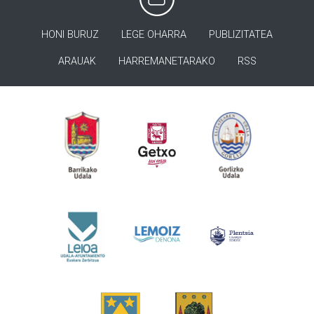
HONI BURUZ
LEGE OHARRA
PUBLIZITATEA
ARAUAK
HARREMANETARAKO
RSS