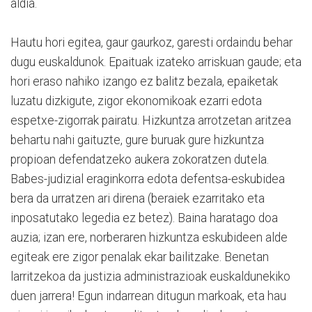
aldia.
Hautu hori egitea, gaur gaurkoz, garesti ordaindu behar
dugu euskaldunok. Epaituak izateko arriskuan gaude; eta
hori eraso nahiko izango ez balitz bezala, epaiketak
luzatu dizkigute, zigor ekonomikoak ezarri edota
espetxe-zigorrak pairatu. Hizkuntza arrotzetan aritzea
behartu nahi gaituzte, gure buruak gure hizkuntza
propioan defendatzeko aukera zokoratzen dutela.
Babes-judizial eraginkorra edota defentsa-eskubidea
bera da urratzen ari direna (beraiek ezarritako eta
inposatutako legedia ez betez). Baina haratago doa
auzia; izan ere, norberaren hizkuntza eskubideen alde
egiteak ere zigor penalak ekar bailitzake. Benetan
larritzekoa da justizia administrazioak euskaldunekiko
duen jarrera! Egun indarrean ditugun markoak, eta hau