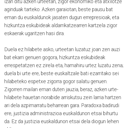
izan ditu azken urteetan, zigor ekonomiko eta atxilotze
aginduak tarteko. Azken garaiotan, beste pausu bat
eman du euskaldunok jasaten dugun errepresioak, eta
hizkuntza eskubideak aldarrikatzearren kartzela zigor
eskaerak ugaritzen hasi dira.
Duela ez hilabete asko, urteetan luzatuz joan zen auzi
bat ekarri genuen gogora, hizkuntza eskubideak
errespetatzen ez zirela eta, hamahiru urtez luzatu zena;
duela bi urte ere, beste euskaltzale bati ezarritako sei
hilabeteko espetxe zigorra gogor salatu genuen.
Zigorren mailan eman duten jauzia, beraz, azken urte-
hilabete hauetan norabide arriskutsu zein larria hartzen
ari dela azpimarratu beharrean gara. Paradoxa badirudi
ere, justizia administrazioa euskaldunon etsai bihurtu
da. Ez da justizia euskaldunon etsai dela diogun lehen