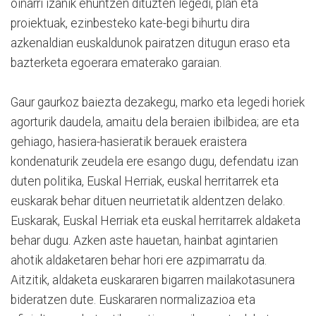
oinarri izanik ehuntzen dituzten legedi, plan eta
proiektuak, ezinbesteko kate-begi bihurtu dira
azkenaldian euskaldunok pairatzen ditugun eraso eta
bazterketa egoerara ematerako garaian.
Gaur gaurkoz baiezta dezakegu, marko eta legedi horiek
agorturik daudela, amaitu dela beraien ibilbidea; are eta
gehiago, hasiera-hasieratik berauek eraistera
kondenaturik zeudela ere esango dugu, defendatu izan
duten politika, Euskal Herriak, euskal herritarrek eta
euskarak behar dituen neurrietatik aldentzen delako.
Euskarak, Euskal Herriak eta euskal herritarrek aldaketa
behar dugu. Azken aste hauetan, hainbat agintarien
ahotik aldaketaren behar hori ere azpimarratu da.
Aitzitik, aldaketa euskararen bigarren mailakotasunera
bideratzen dute. Euskararen normalizazioa eta