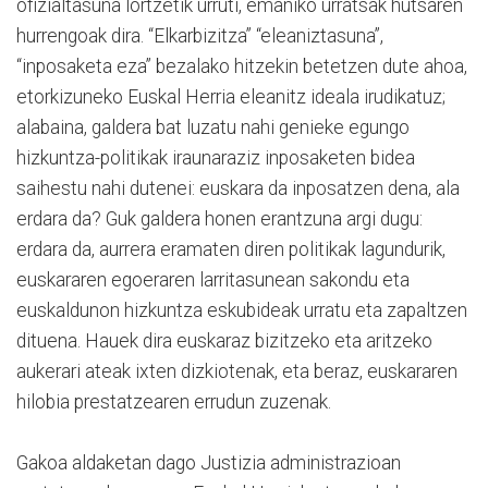
ofizialtasuna lortzetik urruti, emaniko urratsak hutsaren
hurrengoak dira. “Elkarbizitza” “eleaniztasuna”,
“inposaketa eza” bezalako hitzekin betetzen dute ahoa,
etorkizuneko Euskal Herria eleanitz ideala irudikatuz;
alabaina, galdera bat luzatu nahi genieke egungo
hizkuntza-politikak iraunaraziz inposaketen bidea
saihestu nahi dutenei: euskara da inposatzen dena, ala
erdara da? Guk galdera honen erantzuna argi dugu:
erdara da, aurrera eramaten diren politikak lagundurik,
euskararen egoeraren larritasunean sakondu eta
euskaldunon hizkuntza eskubideak urratu eta zapaltzen
dituena. Hauek dira euskaraz bizitzeko eta aritzeko
aukerari ateak ixten dizkiotenak, eta beraz, euskararen
hilobia prestatzearen errudun zuzenak.
Gakoa aldaketan dago Justizia administrazioan