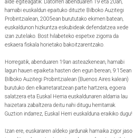
alde egiteagatik. Datorren abenduaren 19 eta 20an,
hamabi euskaldun epaituko dituzte Bilboko Auzitegi
Probintzialean, 2005ean burututako ekimen batean,
euskaldunon hizkuntza eskubideak defendatzea xede
izan zutelako. Bost hilabeteko espetxe zigorra da
eskaera fiskala horietako bakoitzarentzako.
Horregatik, abenduaren 19an asteazkenean, hamabi
lagun hauen epaiketa hasten den egun berean, 9:15ean
Bilboko Auzitegi Probintzialean (Buenos Aires kalean)
burutuko den elkarretaratzean parte hartzera, egoera
salatzera eta Euskal Herria euskaldunaren aldarria lau
haizetara zabaltzera deitu nahi ditugu herritarrak.
Guztion indarrez, Euskal Herri euskalduna eraikiko dugu!
Izan ere, euskararen aldeko jardunak hamaika zigor jaso