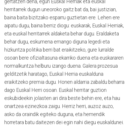
gertatzen dena, egun Euskal Herriak eta euskal
herritarrek dugun uneoroko gaitz bat da, bai justizian,
baina baita bizitzako esparru guztietan ere. Lehen ere
aipatu dugu, baina berriz diogu: euskarak, Euskal Herriak,
eta euskal herritarrek aldaketa behar dugu. Eraldaketa
behar dugu, eskumena emango diguna legedi eta
hizkuntza politika berri bat eraikitzeko, gure lurralde
osoan bere ofizialtasuna ekarriko duena eta euskararen
normalkuntza helburu izango duena. Galera prozesua
gelditzetik haratago, Euskal Herria euskalduna
eraikitzeko premia dugu. Honen aldarria zabaldu beharra
dago Euskal Herri osoan. Euskal herritar guztion
eskubideekin jolasten ari dira beste behin ere, eta hau
onartzea ezinezkoa zaigu. Herriz herri, auzoz auzo,
asko da oraindik egiteko duguna, eta hemendik
horretara batu daitezen dei egin nahi diegu euskaldunei.