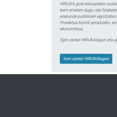
HIRUKA gure eskualdeko euskar
berri ematen dugu, eta hilabet
erakunde publikoen egoitzetan.
Proiektua bizirik jarraitzeko, 
ekonomikoa.
Egin zaitez HIRUKAlagun eta g
Izan zaitez HIRUKAlagun