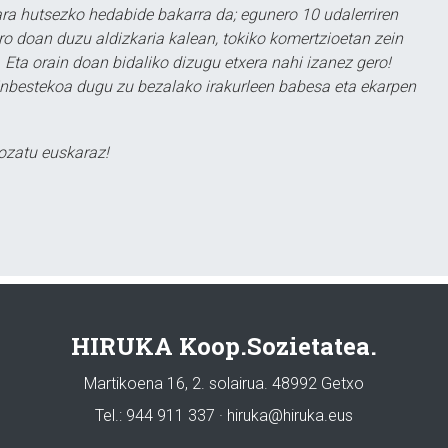
a hutsezko hedabide bakarra da; egunero 10 udalerriren
ero doan duzu aldizkaria kalean, tokiko komertzioetan zein
 Eta orain doan bidaliko dizugu etxera nahi izanez gero!
ezinbestekoa dugu zu bezalako irakurleen babesa eta ekarpen
ozatu euskaraz!
HIRUKA Koop.Sozietatea.
Martikoena 16, 2. solairua. 48992 Getxo
Tel.: 944 911 337 · hiruka@hiruka.eus