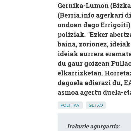
Gernika-Lumon (Bizkai
(Berria.info agerkari d
ondoan dago Errigoiti)
poliziak. "Ezker abertz
baina, zorionez, ideiak
ideiak aurrera eramat
du gaur goizean Fulla
elkarrizketan. Horreta
dagoela adierazi du, E
asmoa agertu duela-et
POLITIKA
GETXO
Irakurle agurgarria: