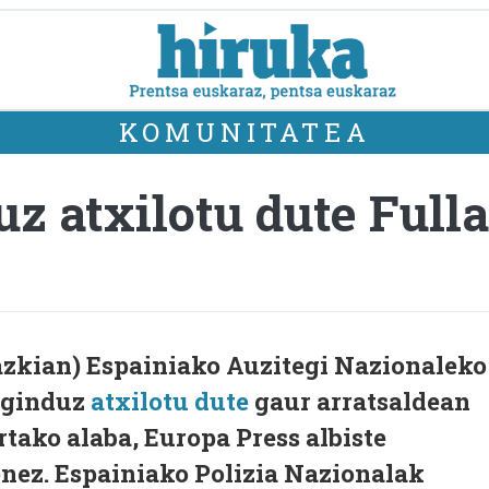
KOMUNITATEA
z atxilotu dute Full
azkian) Espainiako Auzitegi Nazionaleko
 aginduz
atxilotu dute
gaur arratsaldean
tako alaba, Europa Press albiste
enez. Espainiako Polizia Nazionalak