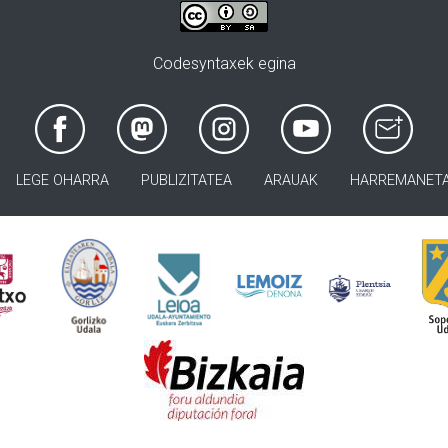
Codesyntaxek egina
LEGE OHARRA
PUBLIZITATEA
ARAUAK
HARREMANET