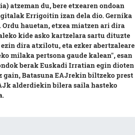
a) atzeman du, bere etxearen ondoan
igitalak Errigoitin izan dela dio. Gernika
. Ordu hauetan, etxea miatzen ari dira
aleko kide asko kartzelara sartu dituzte
 ezin dira atxilotu, eta ezker abertzalear
eko milaka pertsona gaude kalean", esan
ondok berak Euskadi Irratian egin dioten
z gain, Batasuna EAJrekin biltzeko prest
AJk alderdiekin bilera saila hasteko
a.