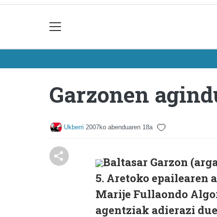
Garzonen agindu
Ukberri
2007ko abenduaren 18a
Baltasar Garzon (arg
5. Aretoko epailearen
Marije Fullaondo Algor
agentziak adierazi du