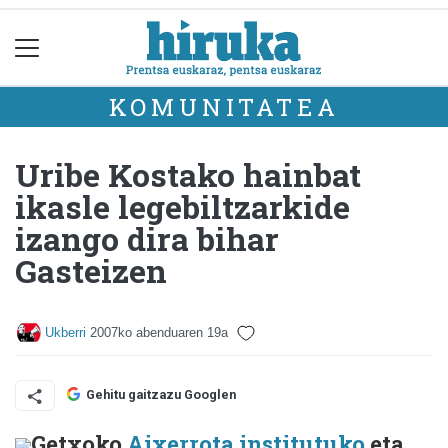
KOMUNITATEA
Uribe Kostako hainbat
ikasle legebiltzarkide
izango dira bihar
Gasteizen
Ukberri
2007ko abenduaren 19a
Gehitu gaitzazu Googlen
Getxoko
Aixerrota institutuko
eta