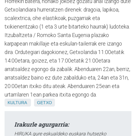
Horrekin batera, honako jokoez gozatu ahal izango dute
Getxolandiara hurreratzen direnek: dragoia, lapikoa,
scalextrica, ohe elastikoak, puzgarriak eta
txikienentzako (1 eta 3 urte bitarteko haurrak) ludoteka.
Itzubaltzeta / Romoko Santa Eugenia plazako
karpapean makillaje eta eskulan-tailerrak ere izango
dira. Ordutegiari dagokionez, Getxolandia 11:00etatik
14:00etara, goizez, eta 17:00etatik 21:00etara
arratsaldez egongo da zabalik. Abenduaren 22an, berriz,
arratsaldez baino ez dute zabalduko eta, 24an eta 31n,
20:00etan itxiko ditu ateak. Abenduaren 25ean eta
urtarrilaren 1ean parkea itxita egongo da.
KULTURA
GETXO
Irakurle agurgarria:
HIRUKA gure eskualdeko euskara hutsezko