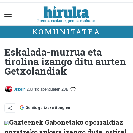
KOMUNITATEA
Eskalada-murrua eta
tirolina izango ditu aurten
Getxolandiak
Ukberri
2007ko abenduaren 20a
Gehitu gaitzazu Googlen
Gazteenek Gabonetako oporraldiaz
gozatzeko aukera izango dute, ostiral