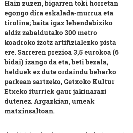
Hain zuzen, bigarren toki horretan
egongo dira eskalada-murrua eta
tirolina; baita igaz lehendabiziko
aldiz zabaldutako 300 metro
koadroko izotz artifizialezko pista
ere. Sarreren prezioa 3,5 eurokoa (6
bidai) izango da eta, beti bezala,
helduek ez dute ordaindu beharko
parkean sartzeko, Getxoko Kultur
Etxeko iturriek gaur jakinarazi
dutenez. Argazkian, umeak
matxinsaltoan.