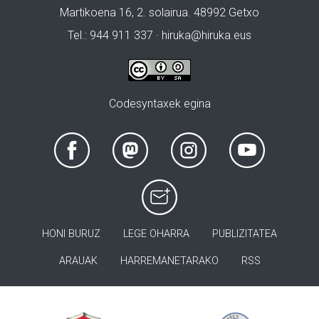
Martikoena 16, 2. solairua. 48992 Getxo
Tel.: 944 911 337 · hiruka@hiruka.eus
Codesyntaxek egina
HONI BURUZ
LEGE OHARRA
PUBLIZITATEA
ARAUAK
HARREMANETARAKO
RSS