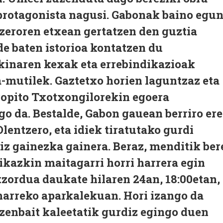
 protagonista nagusi. Gabonak baino egu
zeroren etxean gertatzen den guztia
e baten istorioa kontatzen du
kinaren kexak eta errebindikazioak
-mutilek. Gaztetxo horien laguntzaz eta
opito Txotxongilorekin egoera
go da. Bestalde, Gabon gauean berriro ere
lentzero, eta idiek tiratutako gurdi
iz gainezka gainera. Beraz, menditik ber
 ikazkin maitagarri horri harrera egin
tzordua daukate hilaren 24an, 18:00etan,
aharreko aparkalekuan. Hori izango da
zenbait kaleetatik gurdiz egingo duen