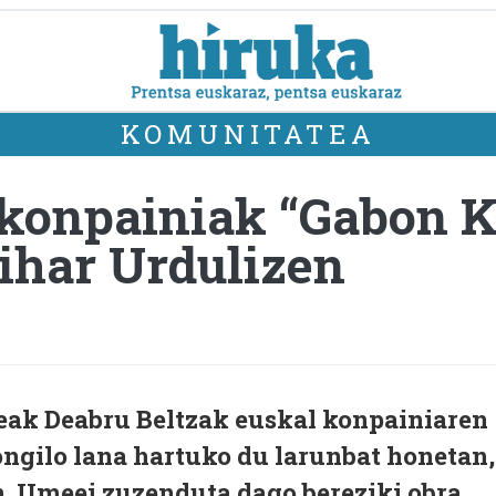
KOMUNITATEA
 konpainiak “Gabon K
ihar Urdulizen
eak Deabru Beltzak euskal konpainiaren
ngilo lana hartuko du larunbat honetan,
n. Umeei zuzenduta dago bereziki obra