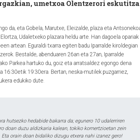
Argazkian, umetxoa Olentzerori eskutitza
tengo da, eta Gobela, Marutxe, Eleizalde, plaza eta Antsoneko
k Elortza, Udaletxeko plazara heldu arte. Han dagoela opariak
n artean. Eguraldi txarra egiten badu Iparralde kiroldegian
zerok. Bestalde, abenduaren 26an eta 27an, Iparralde
ko Parkea hartuko du, goiz eta arratsaldez egongo dena
ta 16:30etik 19:30era. Bertan, neska-mutilek puzgarriez,
aukera edukiko dute.
a hutsezko hedabide bakarra da; egunero 10 udalerriren
ero doan duzu aldizkaria kalean, tokiko komertzioetan zein
 Eta orain doan bidaliko dizugu etxera nahi izanez gero!