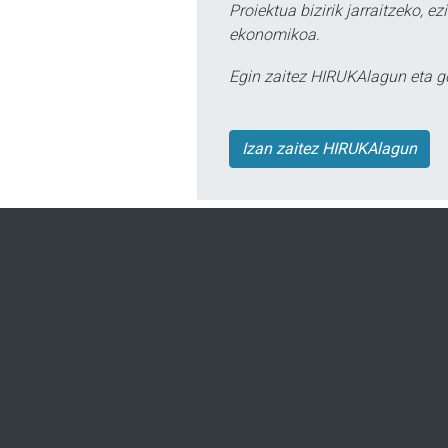
Proiektua bizirik jarraitzeko, 
ekonomikoa.
Egin zaitez HIRUKAlagun eta g
Izan zaitez HIRUKAlagun