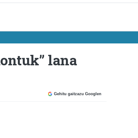
ontuk” lana
Gehitu gaitzazu Googlen