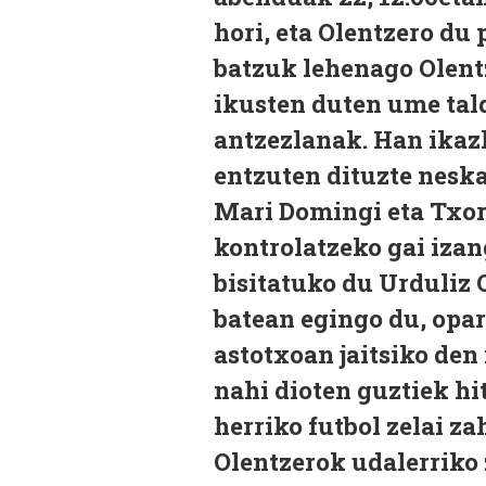
hori, eta Olentzero du
batzuk lehenago Olent
ikusten duten ume tald
antzezlanak. Han ikaz
entzuten dituzte neska
Mari Domingi eta Txor
kontrolatzeko gai izan
bisitatuko du Urduliz O
batean egingo du, opar
astotxoan jaitsiko den
nahi dioten guztiek hi
herriko futbol zelai z
Olentzerok udalerriko 