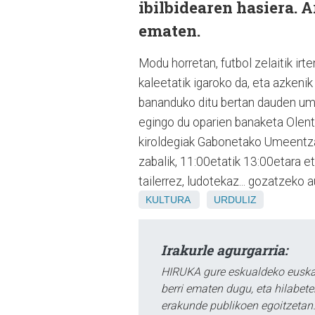
ibilbidearen hasiera. 
ematen.
Modu horretan, futbol zelaitik ir
kaleetatik igaroko da, eta azkeni
bananduko ditu bertan dauden umee
egingo du oparien banaketa Olent
kiroldegiak Gabonetako Umeentza
zabalik, 11:00etatik 13:00etara e
tailerrez, ludotekaz... gozatzeko 
KULTURA
URDULIZ
Irakurle agurgarria:
HIRUKA gure eskualdeko euskar
berri ematen dugu, eta hilabet
erakunde publikoen egoitzetan.