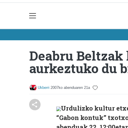
Deabru Beltzak
aurkeztuko du b
Ukberri
2007ko abenduaren 21a
Urdulizko kultur etx
“Gabon kontuk” txotxo
abenduak 22, 12:00eta