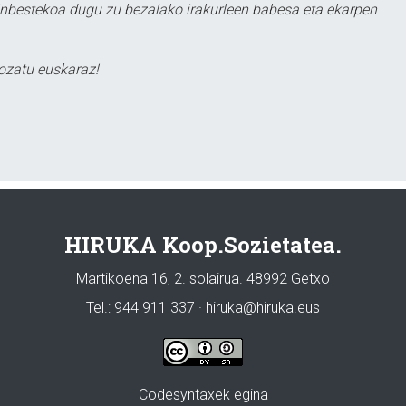
ezinbestekoa dugu zu bezalako irakurleen babesa eta ekarpen
ozatu euskaraz!
HIRUKA Koop.Sozietatea.
Martikoena 16, 2. solairua. 48992 Getxo
Tel.: 944 911 337 · hiruka@hiruka.eus
Codesyntaxek egina