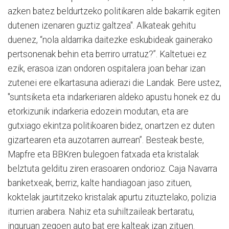
azken batez beldurtzeko politikaren alde bakarrik egiten
dutenen izenaren guztiz galtzea". Alkateak gehitu
duenez, “nola aldarrika daitezke eskubideak gainerako
pertsonenak behin eta berriro urratuz?”. Kaltetuei ez
ezik, erasoa izan ondoren ospitalera joan behar izan
zutenei ere elkartasuna adierazi die Landak. Bere ustez,
"suntsiketa eta indarkeriaren aldeko apustu honek ez du
etorkizunik indarkeria edozein modutan, eta are
gutxiago ekintza politikoaren bidez, onartzen ez duten
gizartearen eta auzotarren aurrean”. Besteak beste,
Mapfre eta BBKren bulegoen fatxada eta kristalak
belztuta gelditu ziren erasoaren ondorioz. Caja Navarra
banketxeak, berriz, kalte handiagoan jaso zituen,
koktelak jaurtitzeko kristalak apurtu zituztelako, polizia
iturrien arabera. Nahiz eta suhiltzaileak bertaratu,
inguruan zegoen auto bat ere kalteak izan zituen.