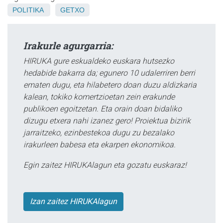
POLITIKA
GETXO
Irakurle agurgarria:
HIRUKA gure eskualdeko euskara hutsezko
hedabide bakarra da; egunero 10 udalerriren berri
ematen dugu, eta hilabetero doan duzu aldizkaria
kalean, tokiko komertzioetan zein erakunde
publikoen egoitzetan. Eta orain doan bidaliko
dizugu etxera nahi izanez gero! Proiektua bizirik
jarraitzeko, ezinbestekoa dugu zu bezalako
irakurleen babesa eta ekarpen ekonomikoa.
Egin zaitez HIRUKAlagun eta gozatu euskaraz!
Izan zaitez HIRUKAlagun