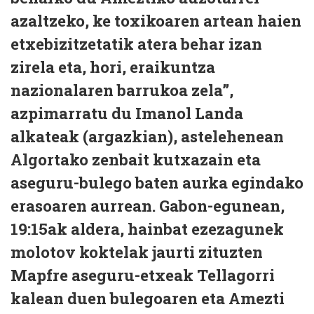
azaltzeko, ke toxikoaren artean haien
etxebizitzetatik atera behar izan
zirela eta, hori, eraikuntza
nazionalaren barrukoa zela”,
azpimarratu du Imanol Landa
alkateak (argazkian), astelehenean
Algortako zenbait kutxazain eta
aseguru-bulego baten aurka egindako
erasoaren aurrean. Gabon-egunean,
19:15ak aldera, hainbat ezezagunek
molotov koktelak jaurti zituzten
Mapfre aseguru-etxeak Tellagorri
kalean duen bulegoaren eta Amezti