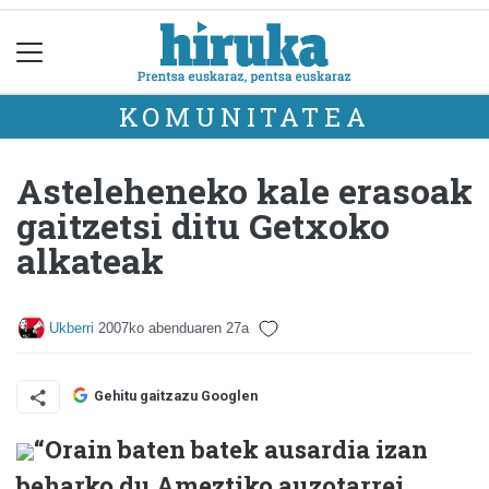
KOMUNITATEA
Asteleheneko kale erasoak
gaitzetsi ditu Getxoko
alkateak
Ukberri
2007ko abenduaren 27a
Gehitu gaitzazu Googlen
“Orain baten batek ausardia izan
beharko du Ameztiko auzotarrei