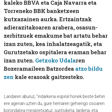
kaleko BBVA eta Caja Navarra eta
Torreneko BBK banketxeen
kutxazainen aurka. Ertzaintzak
adierazitakoaren arabera, osasun-
zerbitzuek emakume bat artatu behar
izan zuten, kea inhalatzeagatik, eta
Gurutzetako ospitalera eraman behar
izan zuten.
Getxoko Udala
ren
Bozeramaileen Batzordea
atzo bildu
zen
kale erasoak gaitzesteko.
Landaren aburuz, “indarkeria espiral honek beste behin
ere agerian uzten du, gure herriaren gehiengo osoaren
borondatea mespretxatuz, suntsiketa, larderia, eta