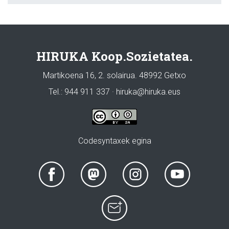
HIRUKA Koop.Sozietatea.
Martikoena 16, 2. solairua. 48992 Getxo
Tel.: 944 911 337 · hiruka@hiruka.eus
Codesyntaxek egina